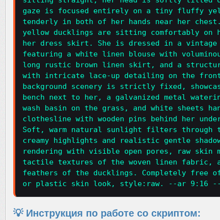
sitting straight, her head is softly tilted 
gaze is focused entirely on a tiny fluffy ye
tenderly in both of her hands near her chest
yellow ducklings are sitting comfortably on 
her dress skirt. She is dressed in a vintage
featuring a white linen blouse with volumino
long rustic brown linen skirt, and a structu
with intricate lace-up detailing on the fron
background scenery is strictly fixed, showca
bench next to her, a galvanized metal wateri
wash basin on the grass, and white sheets ha
clothesline with wooden pins behind her unde
Soft, warm natural sunlight filters through 
creamy highlights and realistic gentle shado
rendering with visible open pores, raw skin 
tactile textures of the woven linen fabric, 
feathers of the ducklings. Completely free o
or plastic skin look, style:raw. --ar 9:16 -
💡 Инструкция по работе со скриптом: