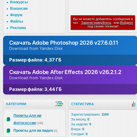
Конкурсы
Вакансии
Форум
Вы не можете добавлять сообщения в
Файлы
чат.
Зарегистрируйтесь
или
Войдите
под своим логином!
Реклама
Скачать Adobe Photoshop 2026 v27.6.0.11
Download from Yandex.Disk
Размер файла: 4,37 ГБ
Скачать Adobe After Effects 2026 v26.2.1.2
Download from Yandex.Disk
Размер файла: 3,44 ГБ
КАТЕГОРИИ
СТАТИСТИКА
Зарегистрировано:
1104
Промты для ии
За месяц:
0
фотосессии
[196]
За неделю:
0
Вчера:
0
Промты для ии видео
[0]
Сегодня:
0