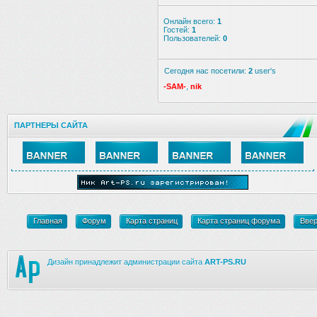
Онлайн всего:
1
Гостей:
1
Пользователей:
0
Сегодня нас посетили:
2
user's
-SAM-
,
nik
ПАРТНЕРЫ САЙТА
Главная
Форум
Карта страниц
Карта страниц форума
Вве
Дизайн принадлежит администрации сайта
ART-PS.RU