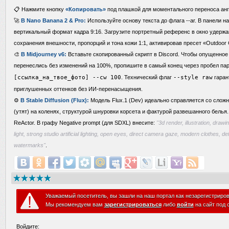
📋 Нажмите кнопку
«Копировать»
под плашкой для моментального переноса анг
🚀
В Nano Banana 2 & Pro:
Используйте основу текста до флага --ar. В панели н
вертикальный формат кадра 9:16. Загрузите портретный референс в окно удержа
сохранения внешности, пропорций и тона кожи 1:1, активировав пресет «Outdoor 
🎨
В Midjourney v6:
Вставьте скопированный скрипт в Discord. Чтобы опущенное 
перенеслись без изменений на 100%, пропишите в самый конец через пробел п
[ссылка_на_твое_фото] --cw 100
. Технический флаг
--style raw
гаран
приглушенных оттенков без ИИ-перенасыщения.
⚙️
В Stable Diffusion (Flux):
Модель Flux.1 (Dev) идеально справляется со слож
(утят) на коленях, структурой шнуровки корсета и фактурой развешанного бель
ReActor. В графу Negative prompt (для SDXL) внесите:
"3d render, illustration, drawi
light, strong studio artificial lighting, open eyes, direct camera gaze, modern clothes, de
watermarks"
.
Уважаемый посетитель, вы зашли на наш портал как незарегистриро
Мы рекомендуем вам
зарегистрироваться
либо
войти
на сайт под 
Войдите: