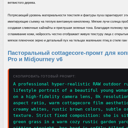
ветвистого дерева.
Потрясающий уровень материальности текстиля и фактуры пуха гарантируют эт
имитирующие съемку на теплую винтажную кинопленку. Мягкие лучи солнца проб
создавая сливочные хайлайты и приглушая зеленые тона. Благодаря полному п
сглаживание кожи, нейросеть честно отображает живую текстуру лица с открытым
мягкое пленочное зерно и детальный пух на тельцах маленьких птиц в стиле raw rus
Пасторальный cottagecore-промт для коп
Pro и Midjourney v6
СКОПИРОВАТЬ ГОТОВЫЙ PROMPT:
A professional hyper-realistic RAW outdoor r
lifestyle portrait of a beautiful young woma
on a high-fidelity camera lens, 8k resolutio
aspect ratio, warm cottagecore film aestheti
creamy whites, rustic brown colors, subtle o
texture. Strict fixed composition: she is si
green grass in a warm cozy rustic garden yar