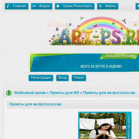
Главная
Форум
Уроки Photoshop'a
Файлы
Регистрация
Вход
Поиск
Файловый архив
»
Промты для ИИ
»
Промты для ии фотосессии
Промты для ии фотосессии