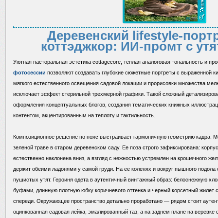
Деревенский lifestyle-порт
коттэджкор: ИИ-промт с утя
Уютная пасторальная эстетика cottagecore, теплая аналоговая тональность и 
фотосессии
позволяют создавать глубокие сюжетные портреты с выраженной к
мягкого естественного освещения садовой локации и прорисовки множества мел
исключает эффект стерильной трехмерной графики. Такой сложный детализиров
оформления концептуальных блогов, создания тематических книжных иллюстрац
контентом, акцентированным на теплоту и тактильность.
Композиционное решение по пояс выстраивает гармоничную геометрию кадра. М
зеленой траве в старом деревенском саду. Ее поза строго зафиксирована: корпу
естественно наклонена вниз, а взгляд с нежностью устремлен на крошечного желт
держит обеими ладонями у самой груди. На ее коленях и вокруг пышного подола
пушистых утят. Героиня одета в аутентичный винтажный образ: белоснежную хл
буфами, длинную плотную юбку коричневого оттенка и черный корсетный жилет
спереди. Окружающее пространство детально проработано — рядом стоит аутен
оцинкованная садовая лейка, эмалированный таз, а на заднем плане на веревке