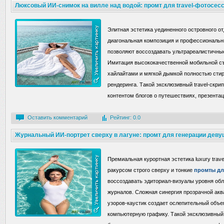
Люксовый ИИ-снимок на вилле над водой: промт для travel-фотосес
Элитная эстетика уединенного островного о
диагональная композиция и профессиональ
позволяют воссоздавать ультрареалистичны
Имитация высококачественной мобильной с
хайлайтами и мягкой дымкой полностью сти
рендеринга. Такой эксклюзивный travel-скри
контентом блогов о путешествиях, презента
Оставить комментарий
Рейтинг: 0.0
Журнальный ИИ-портрет сверху в лагуне: промт для генерации деву
купальнике
Премиальная курортная эстетика luxury trav
ракурсом строго сверху и тонкие
промты дл
воссоздавать эдиториал-визуалы уровня об
журналов. Сложная синергия прозрачной ак
узоров-каустик создает ослепительный объе
компьютерную графику. Такой эксклюзивный