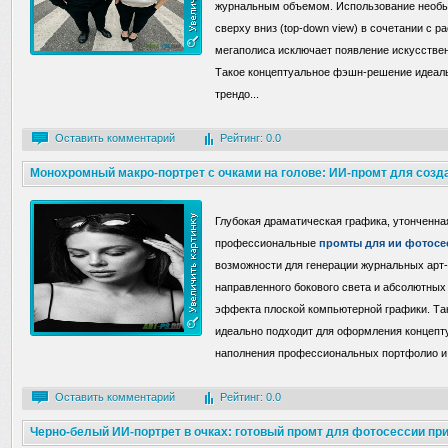
журнальным объемом. Использование необы
сверху вниз (top-down view) в сочетании с
мегаполиса исключает появление искусствен
Такое концептуальное фэшн-решение идеал
трендо
...
Оставить комментарий
Рейтинг: 0.0
Монохромный макро-портрет с очками на голове: ИИ-промт для созда
Глубокая драматическая графика, утонченна
профессиональные
промты для ии фотосе
возможности для генерации журнальных арт-
направленного бокового света и абсолютных
эффекта плоской компьютерной графики. Та
идеально подходит для оформления концепт
наполнения профессиональных портфолио и 
Оставить комментарий
Рейтинг: 0.0
Черно-белый ИИ-портрет в очках: готовый промт для фотосессии при