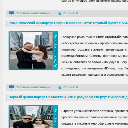
блогов о путешествиях высокого класса, о
Оставить комментарий
Рейтинг: 0.0
Романтический ИИ-портрет пары в Москва-Сити: готовый промт с об
Городская романтика в стиле стритстайл-ла
небоскребы мегаполиса и профессиональн
позволяют создавать живые парные кадры с
взаимодействием. Сюжеты, построенные на 
нежных объятиях за талию и поцелуе в щек
отчужденности и глянцевого ИИ-пластика. 
скрипт идеально подходит для оформления к
Оставить комментарий
Рейтинг: 0.0
Парный фэшн-портрет в Москва-Сити с ракурсом сверху: ИИ-промт д
улице
Строгая урбанистическая эстетика, премиал
профессионально сбалансированные
промт
создавать сложные многофигурные композиц