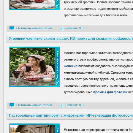
трехмерной графики. Использование такого 
огромные возможности для контент-мейкеров
графический материал для блогов и тема
...
Оставить комментарий
Рейтинг: 0.0
Утренний чаепитие-скрипт в саду: ИИ-промт для создания cottagecor
Нежная пасторальная эстетика загородного 
раннего утра и профессионально оптимизи
женские
позволяют создавать высокохудож
кинематографичной глубиной. Синергия мяг
сквозь плотную листву деревьев, и обилия с
переднем плане полностью стирает ощущени
детализированные
промты для фото ии
не
Оставить комментарий
Рейтинг: 0.0
Пасторальный кантри-промт с животными: ИИ-генерация фотосессии
Естественная фермерская эстетика rustic far