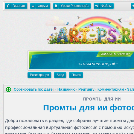
Главная
Форум
Уроки Photoshop'a
Файлы
Регистрация
Вход
Поиск
Сортировать по:
Дате
·
Названию
·
Рейтингу
·
Комментариям
·
Заг
ПРОМТЫ ДЛЯ ИИ
Промты для ии фото
Добро пожаловать в раздел, где собраны лучшие промты для
профессиональная виртуальная фотосессия с помощью искус