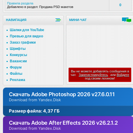
Правила раздела
0
Добавлено в раздел:
Продажа PSD макетов
НАВИГАЦИЯ
МИНИ-ЧАТ
Шапки для YouTube
Превью для видео
Заказ графики
Шрифты
Конкурсы
Вакансии
Форум
Вы не можете добавлять сообщения в
Файлы
чат.
Зарегистрируйтесь
или
Войдите
под своим логином!
Реклама
Скачать Adobe Photoshop 2026 v27.6.0.11
Download from Yandex.Disk
Размер файла: 4,37 ГБ
Скачать Adobe After Effects 2026 v26.2.1.2
Download from Yandex.Disk