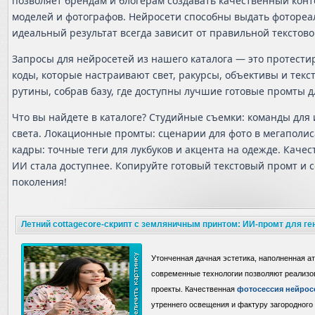
позволяет брендам и блогерам создавать качественный конте
моделей и фотографов. Нейросети способны выдать фотореа
идеальный результат всегда зависит от правильной текстов
Запросы для нейросетей из нашего каталога — это протест
коды, которые настраивают свет, ракурсы, объективы и текс
рутины, собрав базу, где доступны лучшие готовые промты д
Что вы найдете в каталоге? Студийные съемки: команды дл
света. Локационные промты: сценарии для фото в мегаполиса
кадры: точные теги для лукбуков и акцента на одежде. Каче
ИИ стала доступнее. Копируйте готовый текстовый промт и с
поколения!
Летний cottagecore-скрипт с земляничным принтом: ИИ-промт для ге
вкусом вишни
Утонченная дачная эстетика, наполненная а
современные технологии позволяют реализ
проекты. Качественная
фотосессия нейрос
утреннего освещения и фактуру загородного