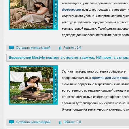
композиция с участием домашних животных
фотосессии
позволяют создавать невероят
издательского уровня. Синергия мягкого дне
текстур и глубокого переднего плана полно
компьютерной графики. Такой детализирова
подходит для наполнения тематических блого
Оставить комментарий
Рейтинг: 0.0
Деревенский lifestyle-портрет в стиле коттэджкор: ИИ-промт с утятам
Уютная пасторальная эстетика cottagecore, 
профессиональные
промты для ии фотосе
сюжетные портреты с выраженной кинематог
естественного освещения садовой локации 
объектов полностью исключает эффект стер
сложный детализированный скрипт незамен
блогов, создания тематических книжных илл
Оставить комментарий
Рейтинг: 0.0