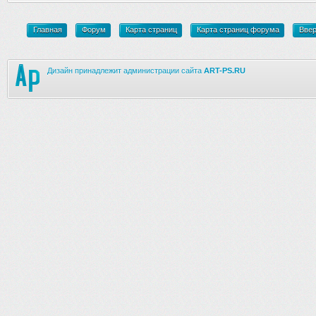
Главная
Форум
Карта страниц
Карта страниц форума
Вве
Дизайн принадлежит администрации сайта
ART-PS.RU