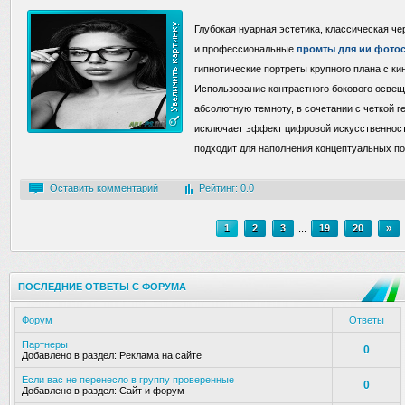
Глубокая нуарная эстетика, классическая ч
и профессиональные
промты для ии фото
гипнотические портреты крупного плана с 
Использование контрастного бокового освещ
абсолютную темноту, в сочетании с четкой 
исключает эффект цифровой искусственности
подходит для наполнения концептуальных по
Оставить комментарий
Рейтинг: 0.0
1
2
3
...
19
20
»
ПОСЛЕДНИЕ ОТВЕТЫ С ФОРУМА
Форум
Ответы
Партнеры
0
Добавлено в раздел:
Реклама на сайте
Если вас не перенесло в группу проверенные
0
Добавлено в раздел:
Сайт и форум