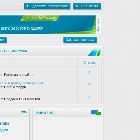
Добавить в избранное
RSS лента
иск
Заказать рекламу
ЕТЫ С ФОРУМА
Ответы
0
ел:
Реклама на сайте
несло в группу проверенные
0
ел:
Сайт и форум
0
ел:
Продажа PSD макетов
МИНИ-ЧАТ
uTube
идео
и