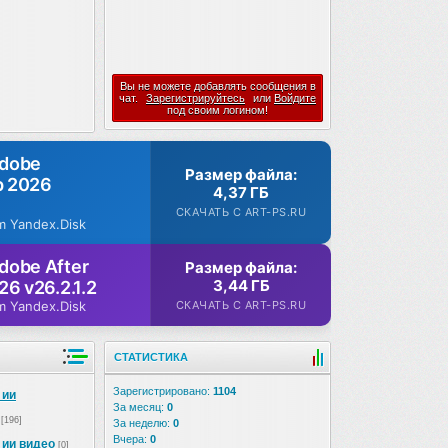
Вы не можете добавлять сообщения в
чат.
Зарегистрируйтесь
или
Войдите
под своим логином!
Adobe
Размер файла:
p 2026
4,37 ГБ
СКАЧАТЬ С ART-PS.RU
m Yandex.Disk
dobe After
Размер файла:
3,44 ГБ
26 v26.2.1.2
СКАЧАТЬ С ART-PS.RU
m Yandex.Disk
СТАТИСТИКА
Зарегистрировано:
1104
 ии
За месяц:
0
[196]
За неделю:
0
Вчера:
0
 ии видео
[0]