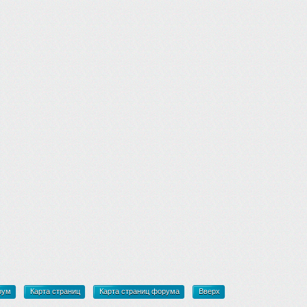
рум
Карта страниц
Карта страниц форума
Вверх