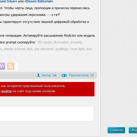
ssed Glow»
или
«Desert Editorial»
.
d. Чтобы черты лица, пропорции и прическа перенеслись
аметры удержания персонажа:
--cref
w
гарантирует отсутствие лишней цифровой обработки и
кне генерации. Активируйте расширение ReActor или модель
tive prompt скопируйте:
"3d render, illustration, drawing,
s, plastic smooth skin, city elements, buildings, neon light, text,
Автор:
nik
Просмотров: 33
 как незарегистрированный пользователь.
о
войти
на сайт под своим логином.
Главная
Фо