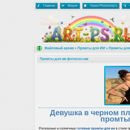
Главная
Форум
Уроки Photoshop'a
Файловый архив
»
Промты для ИИ
»
Промты для
Промты для ии фотосессии
Девушка в черном пл
промты
Роскошные и солнечные
готовые промты для ии
в стиле п