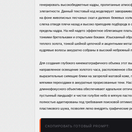
генерировать высокобюджетные кадры, пропитанные атмосф
элегантности. Данный текстовый код моделирует заворажи
на фоне живописных песчаных скал и далеких бежевых холмо
слегка отведя плечи назад и высоко приподняв подбородк в 
пределы кадра. На ней надето эффектное облегающее платье
тонкими бретельками и открытыми боками. Изысканный обр
теплого золота, тонкой шейной цепочкой и акцентными мет
кудрявые волосы аккуратно собраны в высокий небрежный п
Для создания глубокого кинематографичного объема этот 
направленное освещение золотого часа, расположенное сбо
выразительные сияющие блики на загорелой матовой коже, п
мягкими переходами в аккуратные прорисованные тени. На
длиннофокусного объектива обеспечивают идеальное оптиче
пустынный ландшафт и чистое голубое небо в мягкую паст
полностью адаптированы под требования поисковой оптимиз
пластикового шума, позволяя легко внедрять графические 
СКОПИРОВАТЬ ГОТОВЫЙ PROMPT: