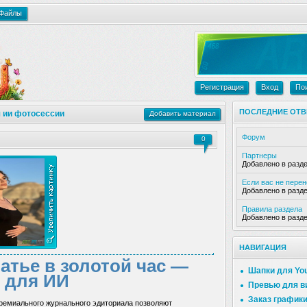
Файлы
Регистрация
Вход
По
ПОСЛЕДНИЕ ОТВ
 ии фотосессии
Добавить материал
Форум
0
Партнеры
Добавлено в разд
Если вас не пере
Добавлено в разд
Правила раздела
Добавлено в разд
НАВИГАЦИЯ
атье в золотой час —
Шапки для Yo
 для ИИ
Превью для в
Заказ график
ремиального журнального эдиториала позволяют