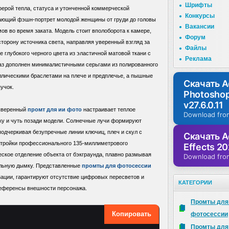
Шрифты
ерой тепла, статуса и утонченной коммерческой
Конкурсы
вающий фэшн-портрет молодой женщины от груди до головы
Вакансии
в во время заката. Модель стоит вполоборота к камере,
Форум
сторону источника света, направляя уверенный взгляд за
Файлы
 глубокого черного цвета из эластичной матовой ткани с
Реклама
аз дополнен минималистичными серьгами из полированного
аллическими браслетами на плече и предплечье, а пышные
Скачать 
учок.
Photosho
v27.6.0.11
выверенный
промт для ии фото
настраивает теплое
Download fro
ку и чуть позади модели. Солнечные лучи формируют
одчеркивая безупречные линии ключиц, плеч и скул с
Скачать A
стройки профессионального 135-миллиметрового
Effects 20
ское отделение объекта от бэкграунда, плавно размывая
Download fro
ельную дымку. Представленные
промты для фотосессии
ации, гарантируют отсутствие цифровых пересветов и
КАТЕГОРИИ
референсы внешности персонажа.
Промты для
Копировать
фотосессии
Промты для