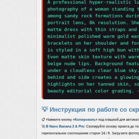
A professional hyper-realistic l
photography of a woman standing 
among sandy rock formations duri
portrait lens, 8k resolution. Sh
matte dress with thin straps and
minimalist polished warm gold ea
bracelets on her shoulder and fo
is styled in a soft high bun wit
Even matte skin texture with war
beige nude lips. Background feat
under a cloudless clear blue sky
behind and side creates a glowin
highlights on her tanned skin, s
beauty editorial color grading. 
💡 Инструкция по работе со ск
📋 Нажмите кнопку
«Копировать»
под плашкой для автомат
🚀
В Nano Banana 2 & Pro:
Скопируйте основу промта до тех
горизонтальное соотношение сторон
16:9
. Загрузите фото