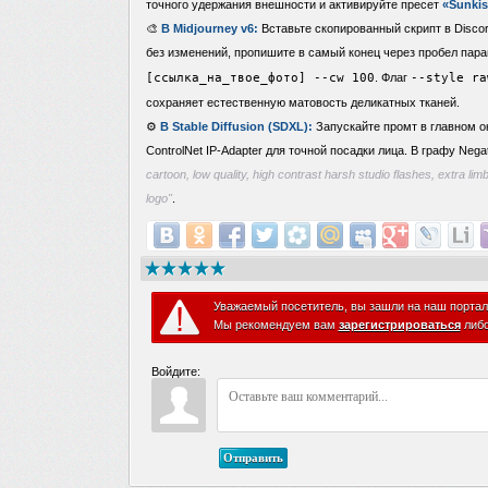
точного удержания внешности и активируйте пресет
«Sunki
🎨
В Midjourney v6:
Вставьте скопированный скрипт в Discor
без изменений, пропишите в самый конец через пробел пар
[ссылка_на_твое_фото] --cw 100
. Флаг
--style ra
сохраняет естественную матовость деликатных тканей.
⚙️
В Stable Diffusion (SDXL):
Запускайте промт в главном о
ControlNet IP-Adapter для точной посадки лица. В графу Nega
cartoon, low quality, high contrast harsh studio flashes, extra limb
logo"
.
Уважаемый посетитель, вы зашли на наш портал
Мы рекомендуем вам
зарегистрироваться
либ
Войдите:
Отправить