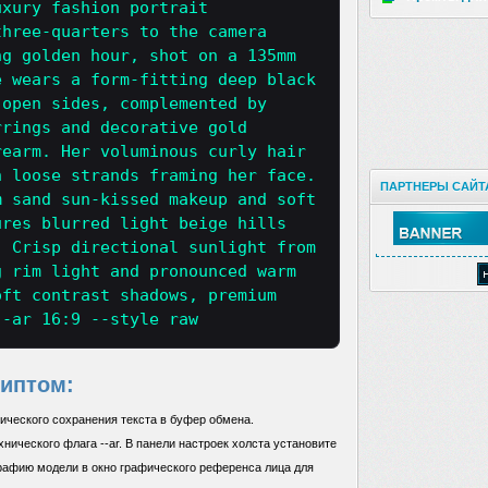
uxury fashion portrait
three-quarters to the camera
ng golden hour, shot on a 135mm
e wears a form-fitting deep black
 open sides, complemented by
rrings and decorative gold
rearm. Her voluminous curly hair
h loose strands framing her face.
ПАРТНЕРЫ САЙТ
m sand sun-kissed makeup and soft
ures blurred light beige hills
. Crisp directional sunlight from
g rim light and pronounced warm
oft contrast shadows, premium
--ar 16:9 --style raw
риптом:
ического сохранения текста в буфер обмена.
нического флага --ar. В панели настроек холста установите
графию модели в окно графического референса лица для