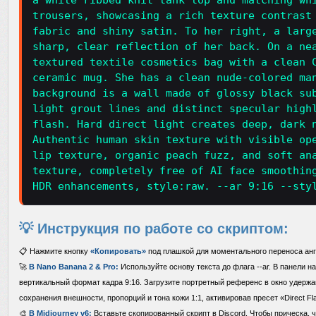
a white ribbed knit tank top and matching wh
trousers, showcasing a rich texture contrast
fabric and shiny satin. To her right, a larg
sharp, clear reflection of her back. On a ne
textured textile cosmetics bag with a clean 
ceramic mug. She has a clean nude-colored ma
background is a wall made of glossy black su
light grout lines and distinct specular high
flash. Hard direct light creates deep, dark 
Authentic human skin texture with visible op
lip texture, organic peach fuzz, and soft an
texture, completely free of AI face smoothin
HDR enhancements, style:raw. --ar 9:16 --sty
💡 Инструкция по работе со скриптом:
📋 Нажмите кнопку
«Копировать»
под плашкой для моментального переноса анг
🚀
В Nano Banana 2 & Pro:
Используйте основу текста до флага --ar. В панели н
вертикальный формат кадра 9:16. Загрузите портретный референс в окно удержа
сохранения внешности, пропорций и тона кожи 1:1, активировав пресет «Direct Flas
🎨
В Midjourney v6:
Вставьте скопированный скрипт в Discord. Чтобы прическа, ч