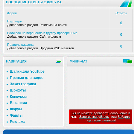
ПОСЛЕДНИЕ ОТВЕТЫ С ФОРУМА
Форум
Ответы
Партнеры
0
Добавлено в раздел:
Реклама на сайте
Если вас не перенесло в группу проверенные
0
Добавлено в раздел:
Сайт и форум
Правила раздела
0
Добавлено в раздел:
Продажа PSD макетов
НАВИГАЦИЯ
МИНИ-ЧАТ
Шапки для YouTube
Превью для видео
Заказ графики
Шрифты
Конкурсы
Вакансии
Форум
Вы не можете добавлять сообщения в
Файлы
чат.
Зарегистрируйтесь
или
Войдите
под своим логином!
Реклама