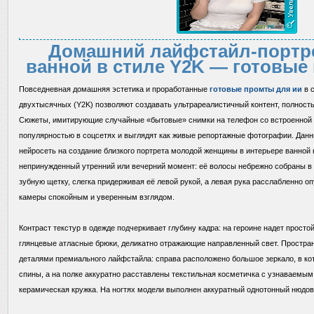
Домашний лайфстайл-портре
ванной в стиле Y2K — готовые
Повседневная домашняя эстетика и проработанные
готовые промты для ии
в 
двухтысячных (Y2K) позволяют создавать ультрареалистичный контент, полност
Сюжеты, имитирующие случайные «бытовые» снимки на телефон со встроенной 
популярностью в соцсетях и выглядят как живые репортажные фотографии. Дан
нейросеть на создание близкого портрета молодой женщины в интерьере ванной
непринужденный утренний или вечерний момент: её волосы небрежно собраны в в
зубную щетку, слегка придерживая её левой рукой, а левая рука расслабленно о
камеры спокойным и уверенным взглядом.
Контраст текстур в одежде подчеркивает глубину кадра: на героине надет прост
глянцевые атласные брюки, деликатно отражающие направленный свет. Простра
деталями премиального лайфстайла: справа расположено большое зеркало, в ко
спины, а на полке аккуратно расставлены текстильная косметичка с узнаваемым
керамическая кружка. На ногтях модели выполнен аккуратный однотонный нюдо