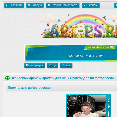
Главная
Форум
Уроки Photoshop'a
Файлы
Регистрация
Вход
Поиск
Файловый архив
»
Промты для ИИ
»
Промты для ии фотосессии
Промты для ии фотосессии