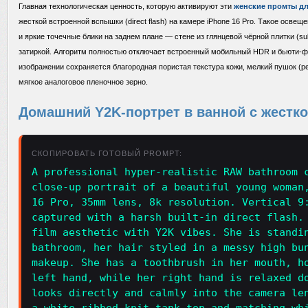
Главная технологическая ценность, которую активируют эти
женские промты дл
жесткой встроенной вспышки (direct flash) на камере iPhone 16 Pro. Такое осве
и яркие точечные блики на заднем плане — стене из глянцевой чёрной плитки (su
затиркой. Алгоритм полностью отключает встроенный мобильный HDR и бьюти-ф
изображении сохраняется благородная пористая текстура кожи, мелкий пушок (pe
мягкое аналоговое пленочное зерно.
Домашний Y2K-портрет в ванной с жестк
СКОПИРОВАТЬ ГОТОВЫЙ PROMPT:
A professional hyper-realistic RAW bathroom 
close-up portrait of a beautiful young woman
16 Pro, 35mm lens, 8k resolution. Vertical 9
captured with a harsh built-in direct flash.
film aesthetic with Y2K vibes. She is standi
bathroom, her hair styled in a messy high bu
makeup. She has a toothbrush in her mouth, h
left hand, while her right hand is relaxed d
looks directly and calmly into the camera le