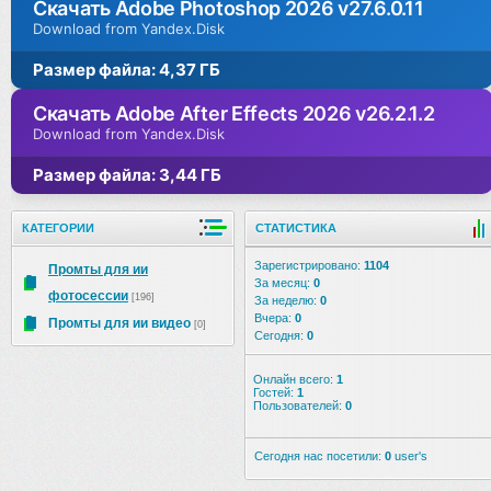
Скачать Adobe Photoshop 2026 v27.6.0.11
Download from Yandex.Disk
Размер файла: 4,37 ГБ
Скачать Adobe After Effects 2026 v26.2.1.2
Download from Yandex.Disk
Размер файла: 3,44 ГБ
КАТЕГОРИИ
СТАТИСТИКА
Зарегистрировано:
1104
Промты для ии
За месяц:
0
фотосессии
[196]
За неделю:
0
Вчера:
0
Промты для ии видео
[0]
Сегодня:
0
Онлайн всего:
1
Гостей:
1
Пользователей:
0
Сегодня нас посетили:
0
user's