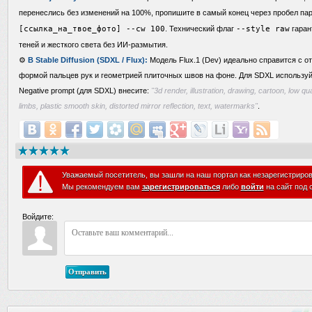
перенеслись без изменений на 100%, пропишите в самый конец через пробел п
[ссылка_на_твое_фото] --cw 100
. Технический флаг
--style raw
гаран
теней и жесткого света без ИИ-размытия.
⚙️
В Stable Diffusion (SDXL / Flux):
Модель Flux.1 (Dev) идеально справится с от
формой пальцев рук и геометрией плиточных швов на фоне. Для SDXL используй
Negative prompt (для SDXL) внесите:
"3d render, illustration, drawing, cartoon, low qua
limbs, plastic smooth skin, distorted mirror reflection, text, watermarks"
.
Уважаемый посетитель, вы зашли на наш портал как незарегистриро
Мы рекомендуем вам
зарегистрироваться
либо
войти
на сайт под 
Войдите:
Отправить