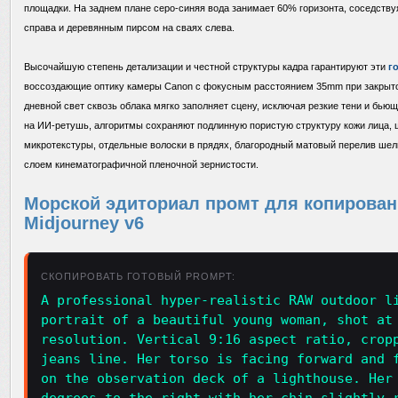
площадки. На заднем плане серо-синяя вода занимает 60% горизонта, соседст
справа и деревянным пирсом на сваях слева.
Высочайшую степень детализации и честной структуры кадра гарантируют эти
г
воссоздающие оптику камеры Canon с фокусным расстоянием 35mm при закрыто
дневной свет сквозь облака мягко заполняет сцену, исключая резкие тени и бью
на ИИ-ретушь, алгоритмы сохраняют подлинную пористую структуру кожи лица, 
микротекстуры, отдельные волоски в прядях, благородный матовый перелив шел
слоем кинематографичной пленочной зернистости.
Морской эдиториал промт для копировани
Midjourney v6
СКОПИРОВАТЬ ГОТОВЫЙ PROMPT:
A professional hyper-realistic RAW outdoor l
portrait of a beautiful young woman, shot at
resolution. Vertical 9:16 aspect ratio, crop
jeans line. Her torso is facing forward and 
on the observation deck of a lighthouse. Her