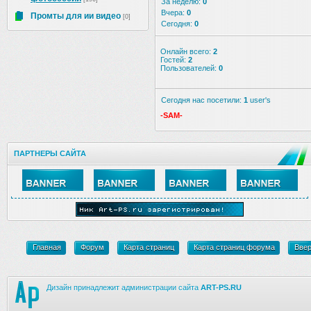
За неделю:
0
Вчера:
0
Промты для ии видео
[0]
Сегодня:
0
Онлайн всего:
2
Гостей:
2
Пользователей:
0
Сегодня нас посетили:
1
user's
-SAM-
ПАРТНЕРЫ САЙТА
Главная
Форум
Карта страниц
Карта страниц форума
Вве
Дизайн принадлежит администрации сайта
ART-PS.RU