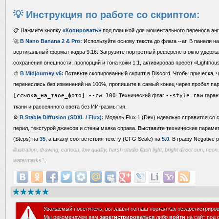
💡 Инструкция по работе со скриптом:
📋 Нажмите кнопку
«Копировать»
под плашкой для моментального переноса анг
🚀
В Nano Banana 2 & Pro:
Используйте основу текста до флага --ar. В панели н
вертикальный формат кадра 9:16. Загрузите портретный референс в окно удержа
сохранения внешности, пропорций и тона кожи 1:1, активировав пресет «Lighthou
🎨
В Midjourney v6:
Вставьте скопированный скрипт в Discord. Чтобы прическа, ч
перенеслись без изменений на 100%, пропишите в самый конец через пробел п
[ссылка_на_твое_фото] --cw 100
. Технический флаг
--style raw
гаран
ткани и рассеянного света без ИИ-размытия.
⚙️
В Stable Diffusion (SDXL / Flux):
Модель Flux.1 (Dev) идеально справится со 
перил, текстурой джинсов и стены маяка справа. Выставите технические параме
(Steps) на
35
, а шкалу соответствия тексту (CFG Scale) на
5.0
. В графу Negative 
illustration, drawing, cartoon, low quality, harsh studio flash light, bright direct sun, neon
watermarks"
.
Уважаемый посетитель, вы зашли на наш портал как незарегистриро
Мы рекомендуем вам
зарегистрироваться
либо
войти
на сайт под 