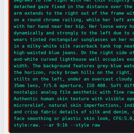
degrees to the right with her chin slightly 
detached gaze fixed in the distance over the
arm extends to the right out of the frame wi
on a round chrome railing, while her left ar
with her hand near her hip. Her loose wavy h
dynamically and strongly to the left due to 
wears tinted rectangular sunglasses on her n
in a milky-white silk racerback tank top nea
high-waisted blue jeans. On the right side o
and-white curved lighthouse wall occupies ex
width. The background features grey-blue wat
the horizon, rocky brown hills on the right,
stilts on the left, under an overcast cloudy
35mm lens, f/5.6 aperture, ISO 400. Soft dif
nostalgic analog film aesthetic with fine ra
Authentic human skin texture with visible op
microrelief, natural skin imperfections, ind
and crisp fabric details of silk and denim, 
face smoothing or plastic skin look, CFG:5.0
style:raw. --ar 9:16 --style raw