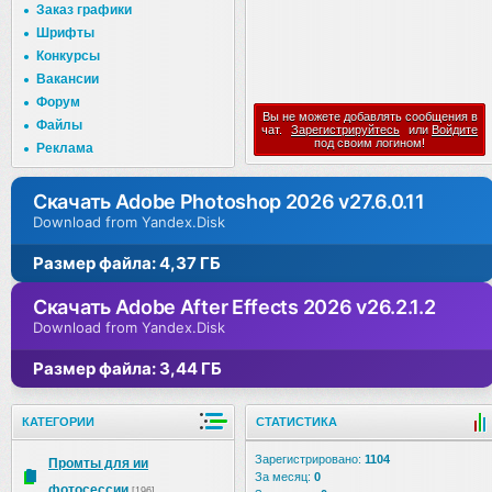
Заказ графики
Шрифты
Конкурсы
Вакансии
Форум
Вы не можете добавлять сообщения в
Файлы
чат.
Зарегистрируйтесь
или
Войдите
под своим логином!
Реклама
Скачать Adobe Photoshop 2026 v27.6.0.11
Download from Yandex.Disk
Размер файла: 4,37 ГБ
Скачать Adobe After Effects 2026 v26.2.1.2
Download from Yandex.Disk
Размер файла: 3,44 ГБ
КАТЕГОРИИ
СТАТИСТИКА
Зарегистрировано:
1104
Промты для ии
За месяц:
0
фотосессии
[196]