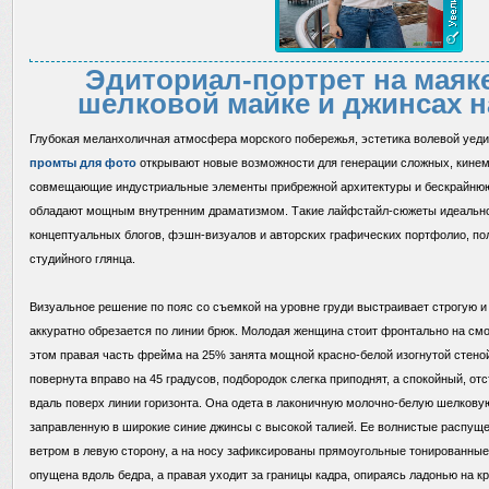
Эдиториал-портрет на маяке
шелковой майке и джинсах 
Глубокая меланхоличная атмосфера морского побережья, эстетика волевой уед
промты для фото
открывают новые возможности для генерации сложных, кинем
совмещающие индустриальные элементы прибрежной архитектуры и бескрайнюю
обладают мощным внутренним драматизмом. Такие лайфстайл-сюжеты идеально
концептуальных блогов, фэшн-визуалов и авторских графических портфолио, по
студийного глянца.
Визуальное решение по пояс со съемкой на уровне груди выстраивает строгую 
аккуратно обрезается по линии брюк. Молодая женщина стоит фронтально на смо
этом правая часть фрейма на 25% занята мощной красно-белой изогнутой стеной
повернута вправо на 45 градусов, подбородок слегка приподнят, а спокойный, о
вдаль поверх линии горизонта. Она одета в лаконичную молочно-белую шелковую
заправленную в широкие синие джинсы с высокой талией. Ее волнистые распущ
ветром в левую сторону, а на носу зафиксированы прямоугольные тонированные
опущена вдоль бедра, а правая уходит за границы кадра, опираясь ладонью на 