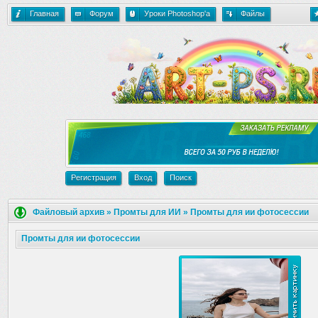
Главная
Форум
Уроки Photoshop'a
Файлы
Регистрация
Вход
Поиск
Файловый архив
»
Промты для ИИ
»
Промты для ии фотосессии
Промты для ии фотосессии