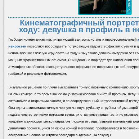
Кинематографичный портрет
ходу: девушка в профиль в н
Глубокая ночная динамика, интригующий эдиториал-стиль и профессиональный
нейросети
позволяют воссоздавать потрясающие кадры с эффектом съемки в 
использующие сложную игру света на ходу и эмуляцию длинной выдержки без с
мощным художественным объемом. Они идеально подходят для наполнения пре
атмосферных обложек и концептуального оформления современных веб-ресурсо
графикой и реальным фотоснимком.
Визуальное решение по плечи выстраивает тонкую поэтичную композицию: корп
на 2/4 к камере, в то время как ее лицо зафиксировано в чистый профиль. Деву
автомобиля с открытыми окнами, и ее сосредоточенный, интроспективный взгляд
Она одета в минималистичную черную льняную рубашку с грубоватой дышащей 
подхвачены встречными потоками ветра, их отдельные пряди частично скрывают 
нюдовым маникюром мягко поправляет локоны от лица. Главный визуальный акц
динамично проносящийся за окном ночной мегаполис преобразуется в бесконеч
абстрактные неоновые штрихи благодаря выдержке 1/4 секунды.