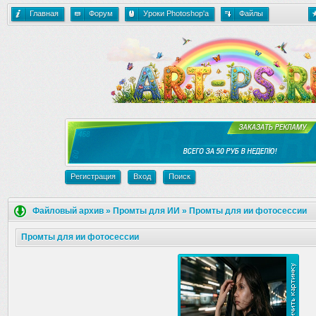
Главная
Форум
Уроки Photoshop'a
Файлы
Регистрация
Вход
Поиск
Файловый архив
»
Промты для ИИ
»
Промты для ии фотосессии
Промты для ии фотосессии