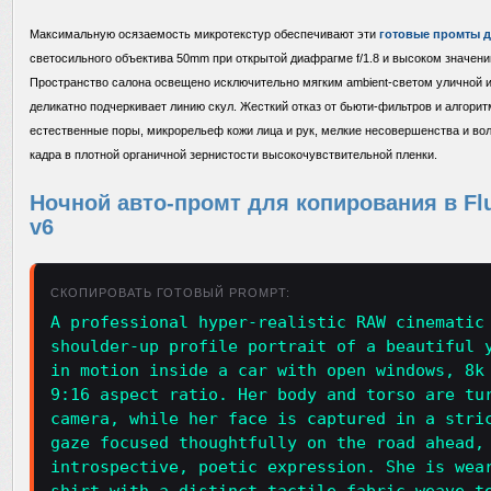
Максимальную осязаемость микротекстур обеспечивают эти
готовые промты д
светосильного объектива 50mm при открытой диафрагме f/1.8 и высоком значени
Пространство салона освещено исключительно мягким ambient-светом уличной и
деликатно подчеркивает линию скул. Жесткий отказ от бьюти-фильтров и алгори
естественные поры, микрорельеф кожи лица и рук, мелкие несовершенства и вол
кадра в плотной органичной зернистости высокочувствительной пленки.
Ночной авто-промт для копирования в Flu
v6
СКОПИРОВАТЬ ГОТОВЫЙ PROMPT:
A professional hyper-realistic RAW cinematic
shoulder-up profile portrait of a beautiful 
in motion inside a car with open windows, 8k
9:16 aspect ratio. Her body and torso are tu
camera, while her face is captured in a stri
gaze focused thoughtfully on the road ahead,
introspective, poetic expression. She is wea