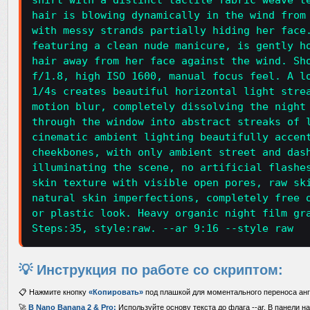
shirt with a distinct tactile fabric weave t
hair is blowing dynamically in the wind from
with messy strands partially hiding her face
featuring a clean nude manicure, is gently h
hair away from her face against the wind. Sh
f/1.8, high ISO 1600, manual focus feel. A l
1/4s creates beautiful horizontal light stre
motion blur, completely dissolving the night
through the window into abstract streaks of 
cinematic ambient lighting beautifully accen
cheekbones, with only ambient street and das
illuminating the scene, no artificial flashe
skin texture with visible open pores, raw sk
natural skin imperfections, completely free 
or plastic look. Heavy organic night film gr
Steps:35, style:raw. --ar 9:16 --style raw
💡 Инструкция по работе со скриптом:
📋 Нажмите кнопку
«Копировать»
под плашкой для моментального переноса анг
🚀
В Nano Banana 2 & Pro:
Используйте основу текста до флага --ar. В панели н