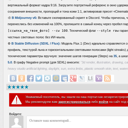
вертикальный формат кадра 9:16. Загрузите портретный референс в окно удержа
сохранения внешности, пропорций и тона кожи 1:1, активировав пресет «Cinematic
🎨
В Midjourney v6:
Вставьте скопированный скрипт в Discord. Чтобы прическа, ч
перенеслись без изменений на 100%, пропишите в самый конец через пробел п
[ссылка_на_твое_фото] --cw 100
. Технический флаг
--style raw
гаран
честных световых полос без ИИ-мыла.
⚙️
В Stable Diffusion (SDXL / Flux):
Модель Flux.1 (Dev) идеально справляется с
профиль, текстурой льна и горизонтальными световыми полосами (light streaks)
технические параметры вручную: значение шагов генерации (Steps) на
35
, а шка
5.0
. В графу Negative prompt (для SDXL) внесите:
"3d render, illustration, drawing, ca
heavy studio artificial lighting, daylight, sun, extra limbs, plastic smooth skin, text, wat
Уважаемый посетитель, вы зашли на наш портал как незарегистриро
Мы рекомендуем вам
зарегистрироваться
либо
войти
на сайт под 
Войдите: