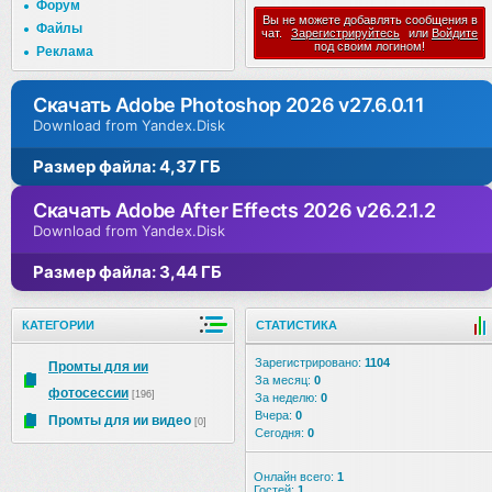
Форум
Вы не можете добавлять сообщения в
Файлы
чат.
Зарегистрируйтесь
или
Войдите
под своим логином!
Реклама
Скачать Adobe Photoshop 2026 v27.6.0.11
Download from Yandex.Disk
Размер файла: 4,37 ГБ
Скачать Adobe After Effects 2026 v26.2.1.2
Download from Yandex.Disk
Размер файла: 3,44 ГБ
КАТЕГОРИИ
СТАТИСТИКА
Зарегистрировано:
1104
Промты для ии
За месяц:
0
фотосессии
[196]
За неделю:
0
Вчера:
0
Промты для ии видео
[0]
Сегодня:
0
Онлайн всего:
1
Гостей:
1