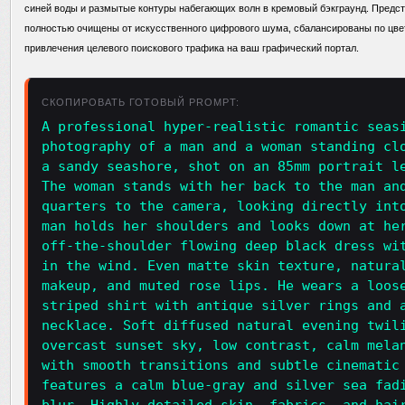
синей воды и размытые контуры набегающих волн в кремовый бэкграунд. Пред
полностью очищены от искусственного цифрового шума, сбалансированы по цве
привлечения целевого поискового трафика на ваш графический портал.
СКОПИРОВАТЬ ГОТОВЫЙ PROMPT:
A professional hyper-realistic romantic seas
photography of a man and a woman standing cl
a sandy seashore, shot on an 85mm portrait l
The woman stands with her back to the man an
quarters to the camera, looking directly int
man holds her shoulders and looks down at he
off-the-shoulder flowing deep black dress wi
in the wind. Even matte skin texture, natura
makeup, and muted rose lips. He wears a loos
striped shirt with antique silver rings and 
necklace. Soft diffused natural evening twil
overcast sunset sky, low contrast, calm mela
with smooth transitions and subtle cinematic
features a calm blue-gray and silver sea fad