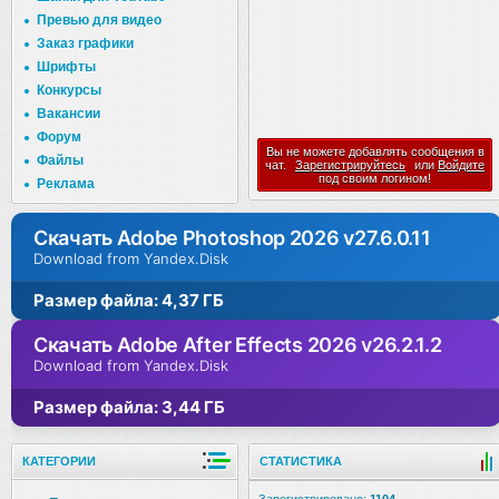
Превью для видео
Заказ графики
Шрифты
Конкурсы
Вакансии
Форум
Вы не можете добавлять сообщения в
Файлы
чат.
Зарегистрируйтесь
или
Войдите
под своим логином!
Реклама
Скачать Adobe Photoshop 2026 v27.6.0.11
Download from Yandex.Disk
Размер файла: 4,37 ГБ
Скачать Adobe After Effects 2026 v26.2.1.2
Download from Yandex.Disk
Размер файла: 3,44 ГБ
КАТЕГОРИИ
СТАТИСТИКА