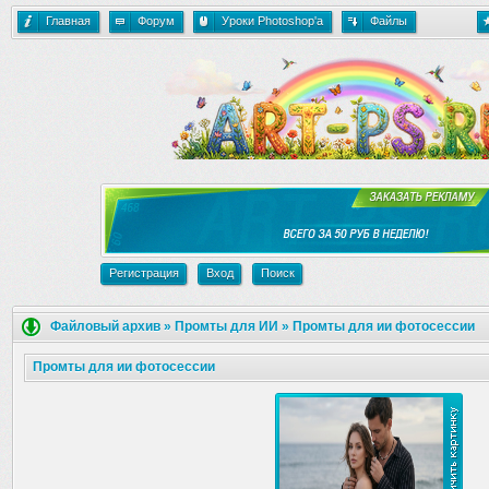
Главная
Форум
Уроки Photoshop'a
Файлы
Регистрация
Вход
Поиск
Файловый архив
»
Промты для ИИ
»
Промты для ии фотосессии
Промты для ии фотосессии