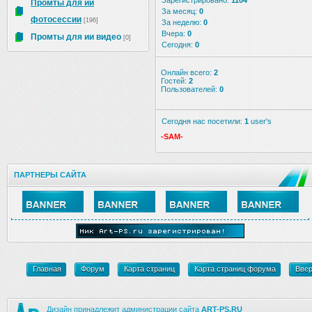
Зарегистрировано:
1104
Промты для ии
За месяц:
0
фотосессии
[196]
За неделю:
0
Вчера:
0
Промты для ии видео
[0]
Сегодня:
0
Онлайн всего:
2
Гостей:
2
Пользователей:
0
Сегодня нас посетили:
1
user's
-SAM-
ПАРТНЕРЫ САЙТА
Главная
Форум
Карта страниц
Карта страниц форума
Вве
Дизайн принадлежит администрации сайта
ART-PS.RU