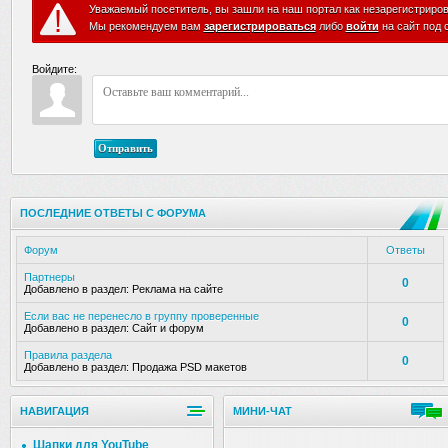
Уважаемый посетитель, вы зашли на наш портал как незарегистриро
Мы рекомендуем вам
зарегистрироваться
либо
войти
на сайт под 
Войдите:
Отправить
ПОСЛЕДНИЕ ОТВЕТЫ С ФОРУМА
Форум
Ответы
Партнеры
0
Добавлено в раздел:
Реклама на сайте
Если вас не перенесло в группу проверенные
0
Добавлено в раздел:
Сайт и форум
Правила раздела
0
Добавлено в раздел:
Продажа PSD макетов
НАВИГАЦИЯ
МИНИ-ЧАТ
Шапки для YouTube