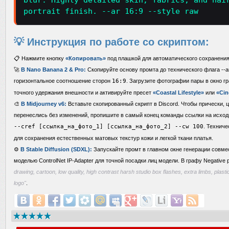
blur. Highly detailed skin, fabrics, and hai
portrait finish. --ar 16:9 --style raw
💡 Инструкция по работе со скриптом:
📋 Нажмите кнопку
«Копировать»
под плашкой для автоматического сохранения
🚀
В Nano Banana 2 & Pro:
Скопируйте основу промта до технического флага --ar
горизонтальное соотношение сторон
16:9
. Загрузите фотографии пары в окно г
точного удержания внешности и активируйте пресет
«Coastal Lifestyle»
или
«Cin
🎨
В Midjourney v6:
Вставьте скопированный скрипт в Discord. Чтобы прически, 
перенеслись без изменений, пропишите в самый конец команды ссылки на исход
--cref [ссылка_на_фото_1] [ссылка_на_фото_2] --cw 100
. Технич
для сохранения естественных матовых текстур кожи и легкой ткани платья.
⚙️
В Stable Diffusion (SDXL):
Запускайте промт в главном окне генерации совме
моделью ControlNet IP-Adapter для точной посадки лиц модели. В графу Negative 
drawing, cartoon, low quality, high contrast harsh studio box flashes, extra limbs, plasti
logo"
.