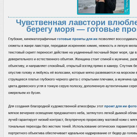
Чувственная лавстори влюбл
берегу моря — готовые пр
Глубокие, кинематографичные
готовые промты для ии
позволяют воссоздавать
сюжеты в жанре лавстори, передавая искреннюю химию, нежность и легкую мел
текстовый скрипт переносит действие на уединенный песчаный берег моря, где 
доверительного и естественного объятия. Женщина стоит спиной к мужчине, разв
объективу, и направляет спокойный, открытый взгляд прямо в камеру. Спутник бе
опустив голову и любуясь её волосами, которые мягко развеваются на морском в
струящееся платье глубокого черного цвета с открытыми плечами, а мужчина од
цвета древесного угля в тонкую серую полоску, дополненную аутентичными се
ожерельем из бусин.
Для создания благородной художественной атмосферы этот
промт для ии фото
мягкое вечернее освещение предзакатного неба, затянутого легкой дымкой обла
лучей гарантирует низкий контраст, безупречную прорисовку матовой кожи с м
тональные переходы без жестких теней. Использование оптических параметров
портретного объектива обеспечивает идеальное кадрирование от бедер до головы