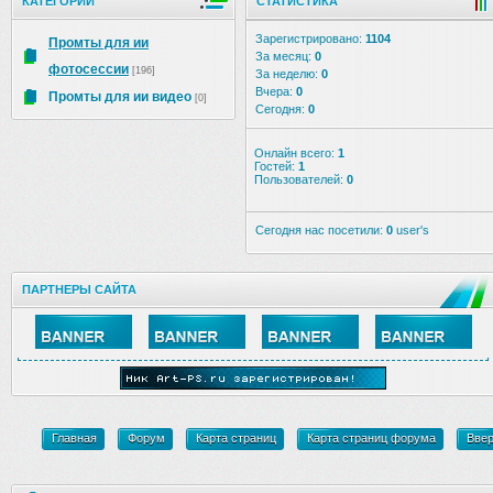
КАТЕГОРИИ
СТАТИСТИКА
Зарегистрировано:
1104
Промты для ии
За месяц:
0
фотосессии
[196]
За неделю:
0
Вчера:
0
Промты для ии видео
[0]
Сегодня:
0
Онлайн всего:
1
Гостей:
1
Пользователей:
0
Сегодня нас посетили:
0
user's
ПАРТНЕРЫ САЙТА
Главная
Форум
Карта страниц
Карта страниц форума
Вве