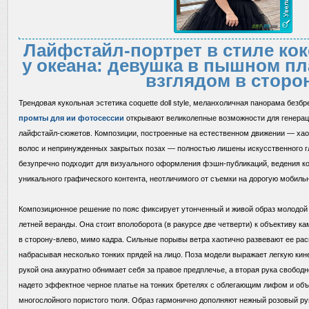
Лайфстайл-портрет в стиле кок
у океана: девушка в пышном пл
взглядом в сторо
Трендовая кукольная эстетика coquette doll style, меланхоличная панорама без
промты для ии фотосессии
открывают великолепные возможности для генерац
лайфстайл-сюжетов. Композиции, построенные на естественном движении — хао
волос и непринужденных закрытых позах — полностью лишены искусственного г
безупречно подходит для визуального оформления фэшн-публикаций, ведения ко
уникального графического контента, неотличимого от съемки на дорогую мобильн
Композиционное решение по пояс фиксирует утонченный и живой образ молодой
летней веранды. Она стоит вполоборота (в ракурсе две четверти) к объективу к
в сторону-влево, мимо кадра. Сильные порывы ветра хаотично развевают ее р
набрасывая несколько тонких прядей на лицо. Поза модели выражает легкую к
рукой она аккуратно обнимает себя за правое предплечье, а вторая рука свобод
надето эффектное черное платье на тонких бретелях с облегающим лифом и объ
многослойного пористого тюля. Образ гармонично дополняют нежный розовый р