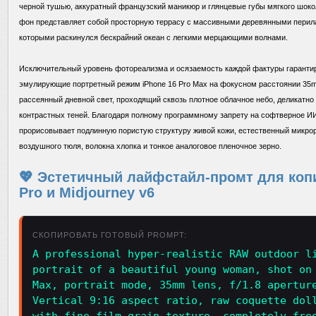
черной тушью, аккуратный французский маникюр и глянцевые губы мягкого шоко
фон представляет собой просторную террасу с массивными деревянными перила
которыми раскинулся бескрайний океан с легкими мерцающими волнами.
Исключительный уровень фотореализма и осязаемость каждой фактуры гаранти
эмулирующие портретный режим iPhone 16 Pro Max на фокусном расстоянии 35mm
рассеянный дневной свет, проходящий сквозь плотное облачное небо, деликатно
контрастных теней. Благодаря полному программному запрету на софтверное ИИ
прорисовывает подлинную пористую структуру живой кожи, естественный микро
воздушного тюля, волокна хлопка и тонкое аналоговое пленочное зерно.
💖 Эстетичный лайфстайл-промт для копи
Pro и Midjourney v6
СКОПИРОВАТЬ ГОТОВЫЙ PROMPT:
A professional hyper-realistic RAW outdoor l
portrait of a beautiful young woman, shot on
Max, portrait mode, 35mm lens, f/1.8 apertur
Vertical 9:16 aspect ratio, raw coquette dol