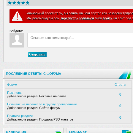
Уважаемый посетитель, вы зашли на наш портал как незарегистриро
Мы рекомендуем вам
зарегистрироваться
либо
войти
на сайт под 
Войдите:
Отправить
ПОСЛЕДНИЕ ОТВЕТЫ С ФОРУМА
Форум
Ответы
Партнеры
0
Добавлено в раздел:
Реклама на сайте
Если вас не перенесло в группу проверенные
0
Добавлено в раздел:
Сайт и форум
Правила раздела
0
Добавлено в раздел:
Продажа PSD макетов
НАВИГАЦИЯ
МИНИ-ЧАТ