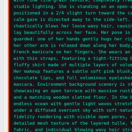
with fine film grain texture, completely fre
studio lighting. She is standing on an open-
positioned in a 2/4 slight turn toward the c
calm gaze is directed away to the side-left.
chaotically blows her loose wavy hair, causi
lay beautifully across her face. Her pose is
guarded: one of her hands gently hugs her ri
her other arm is relaxed down along her body
French manicure on her fingers. She wears an
with thin straps, featuring a tight-fitting 
fluffy skirt made of multiple layers of volu
Her makeup features a subtle soft pink blush
chocolate lips, and full voluminous eyelashe
mascara. Environment background scenery is s
showcasing an open terrace with massive rust
and a matching wooden slatted floor. In the 
endless ocean with gentle light waves stretc
under a diffused overcast sky with soft natu
fidelity rendering with visible open pores, 
detailed mesh texture of the layered tulle, 
fabric, and individual blowing wavy hair str