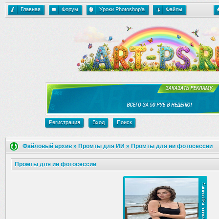
Главная
Форум
Уроки Photoshop'a
Файлы
Регистрация
Вход
Поиск
Файловый архив
»
Промты для ИИ
»
Промты для ии фотосессии
Промты для ии фотосессии