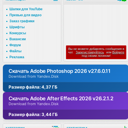
Шапки для YouTube
Превью для видео
Заказ графики
Шрифты
Конкурсы
Вакансии
Форум
Вы не можете добавлять сообщения в
Файлы
чат.
Зарегистрируйтесь
или
Войдите
под своим логином!
Реклама
Скачать Adobe Photoshop 2026 v27.6.0.11
Download from Yandex.Disk
Размер файла: 4,37 ГБ
Скачать Adobe After Effects 2026 v26.2.1.2
Download from Yandex.Disk
Размер файла: 3,44 ГБ