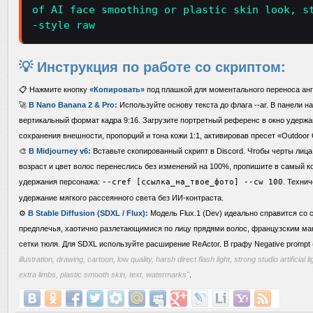
of AI face smoothing or plastic skin look, s
-style raw
💡 Инструкция по работе со скриптом:
📋 Нажмите кнопку
«Копировать»
под плашкой для моментального переноса анг
🚀
В Nano Banana 2 & Pro:
Используйте основу текста до флага --ar. В панели н
вертикальный формат кадра 9:16. Загрузите портретный референс в окно удержа
сохранения внешности, пропорций и тона кожи 1:1, активировав пресет «Outdoor C
🎨
В Midjourney v6:
Вставьте скопированный скрипт в Discord. Чтобы черты лица,
возраст и цвет волос перенеслись без изменений на 100%, пропишите в самый к
удержания персонажа:
--cref [ссылка_на_твое_фото] --cw 100
. Техни
удержание мягкого рассеянного света без ИИ-контраста.
⚙️
В Stable Diffusion (SDXL / Flux):
Модель Flux.1 (Dev) идеально справится со
предплечья, хаотично разлетающимися по лицу прядями волос, французским ма
сетки тюля. Для SDXL используйте расширение ReActor. В графу Negative prompt
illustration, drawing, cartoon, low quality, harsh direct flash light, strong studio artificial
extra limbs, plastic smooth skin, text, watermarks"
.