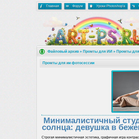
Главная
Форум
Уроки Photoshop'a
Файловый архив
»
Промты для ИИ
»
Промты для
Промты для ии фотосессии
Минималистичный студ
солнца: девушка в беж
Строгая минималистичная эстетика, графичная игра контр