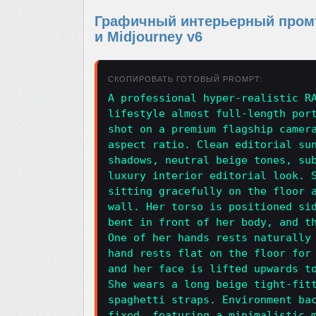
Графичный интерьерный промт 
и Midjourney v6
СКОПИРОВАТЬ ГОТОВЫЙ PROMPT:
A professional hyper-realistic R
lifestyle almost full-length por
shot on a premium flagship camer
aspect ratio. Clean editorial su
shadows, neutral beige tones, su
luxury interior editorial look. 
sitting gracefully on the floor 
wall. Her torso is positioned si
bent in front of her body, and t
One of her hands rests naturally
hand rests flat on the floor for
and her face is lifted upwards t
She wears a long beige tight-fit
spaghetti straps. Environment ba
fixed, featuring a minimalistic 