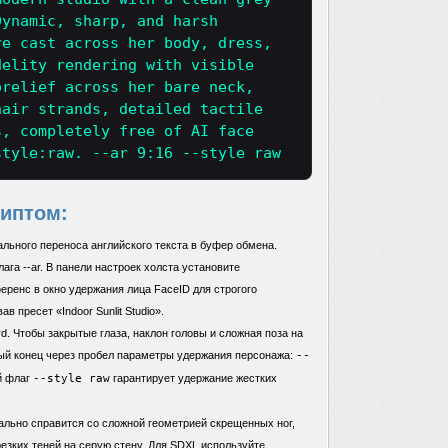
Dynamic, sharp, and harsh
re cast across her body, dress,
delity rendering with visible
orelief across her bare neck,
hair strands, detailed tactile
s, completely free of AI face
style:raw. --ar 9:16 --style raw
риптом:
льного переноса английского текста в буфер обмена.
ага --ar. В панели настроек холста установите
еренс в окно удержания лица FaceID для строгого
в пресет «Indoor Sunlit Studio».
d. Чтобы закрытые глаза, наклон головы и сложная поза на
ый конец через пробел параметры удержания персонажа:
--
й флаг
--style raw
гарантирует удержание жестких
ально справится со сложной геометрией скрещенных ног,
резких теней на серую стену. Для SDXL используйте