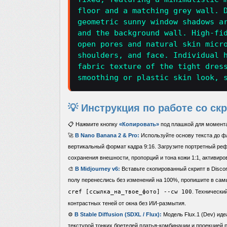
floor and a matching grey wall. 
geometric sunny window shadows a
and the background wall. High-fi
open pores and natural skin micr
shoulders, and face. Individual 
fabric texture of the tight dres
smoothing or plastic skin look, 
💡 Инструкция по работе со ск
📋 Нажмите кнопку
«Копировать»
под плашкой для момента
🚀
В Nano Banana 2 & Pro:
Используйте основу текста до фл
вертикальный формат кадра 9:16. Загрузите портретный реф
сохранения внешности, пропорций и тона кожи 1:1, активирова
🎨
В Midjourney v6:
Вставьте скопированный скрипт в Discor
полу перенеслись без изменений на 100%, пропишите в сам
cref [ссылка_на_твое_фото] --cw 100
. Технически
контрастных теней от окна без ИИ-размытия.
⚙️
В Stable Diffusion (SDXL / Flux):
Модель Flux.1 (Dev) иде
текстурой тонких бретелей платья-комбинации и проекцией 