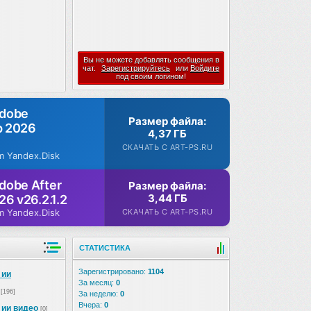
Вы не можете добавлять сообщения в
чат.
Зарегистрируйтесь
или
Войдите
под своим логином!
Adobe
Размер файла:
p 2026
4,37 ГБ
СКАЧАТЬ С ART-PS.RU
m Yandex.Disk
dobe After
Размер файла:
3,44 ГБ
26 v26.2.1.2
СКАЧАТЬ С ART-PS.RU
m Yandex.Disk
СТАТИСТИКА
Зарегистрировано:
1104
 ии
За месяц:
0
[196]
За неделю:
0
Вчера:
0
 ии видео
[0]