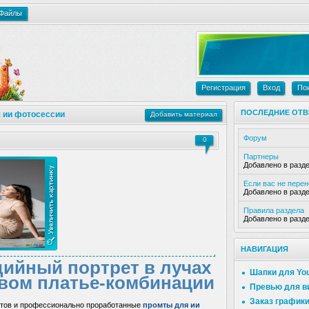
Файлы
Регистрация
Вход
По
ПОСЛЕДНИЕ ОТВ
 ии фотосессии
Добавить материал
Форум
0
Партнеры
Добавлено в разд
Если вас не пере
Добавлено в разд
Правила раздела
Добавлено в разд
НАВИГАЦИЯ
ийный портрет в лучах
Шапки для Yo
евом платье-комбинации
Превью для в
Заказ график
астов и профессионально проработанные
промты для ии