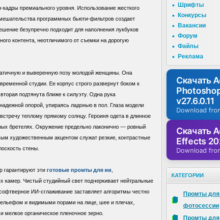
Шрифты
-кадры премиального уровня. Использование жесткого
Конкурсы
 вмешательства программных бьюти-фильтров создает
Вакансии
ешение безупречно подходит для наполнения лукбуков
Форум
ного контента, неотличимого от съемки на дорогую
Файлы
Реклама
татичную и выверенную позу молодой женщины. Она
Скачать 
временной студии. Ее корпус строго развернут боком к
Photosho
 вторая подтянута ближе к силуэту. Одна рука
v27.6.0.11
 надежной опорой, упираясь ладонью в пол. Глаза модели
Download fro
австречу теплому прямому солнцу. Героиня одета в длинное
ных бретелях. Окружение предельно лаконично — ровный
Скачать A
евым художественным акцентом служат резкие, контрастные
Effects 20
лоскость стены.
Download fro
р гарантируют эти
готовые промты для ии
,
КАТЕГОРИИ
 камер. Чистый студийный свет подчеркивает нейтральные
а софтверное ИИ-сглаживание заставляет алгоритмы честно
Промты для
ельефом и видимыми порами на лице, шее и плечах,
фотосессии
 и мелкое органическое пленочное зерно.
Промты для