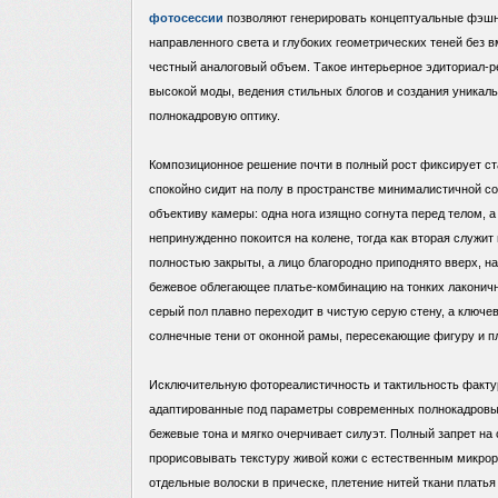
фотосессии
позволяют генерировать концептуальные фэшн
направленного света и глубоких геометрических теней без
честный аналоговый объем. Такое интерьерное эдиториал-р
высокой моды, ведения стильных блогов и создания уникаль
полнокадровую оптику.
Композиционное решение почти в полный рост фиксирует с
спокойно сидит на полу в пространстве минималистичной со
объективу камеры: одна нога изящно согнута перед телом, а
непринужденно покоится на колене, тогда как вторая служит
полностью закрыты, а лицо благородно приподнято вверх, н
бежевое облегающее платье-комбинацию на тонких лаконич
серый пол плавно переходит в чистую серую стену, а ключ
солнечные тени от оконной рамы, пересекающие фигуру и п
Исключительную фотореалистичность и тактильность факту
адаптированные под параметры современных полнокадровых
бежевые тона и мягко очерчивает силуэт. Полный запрет н
прорисовывать текстуру живой кожи с естественным микрор
отдельные волоски в прическе, плетение нитей ткани платья