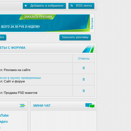
Добавить в избранное
RSS лента
иск
Заказать рекламу
ЕТЫ С ФОРУМА
Ответы
0
ел:
Реклама на сайте
несло в группу проверенные
0
ел:
Сайт и форум
0
ел:
Продажа PSD макетов
МИНИ-ЧАТ
uTube
идео
и