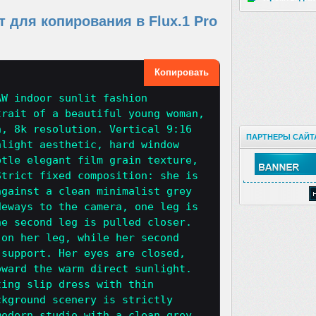
для копирования в Flux.1 Pro
Копировать
AW indoor sunlit fashion
trait of a beautiful young woman,
a, 8k resolution. Vertical 9:16
ПАРТНЕРЫ САЙТ
nlight aesthetic, hard window
btle elegant film grain texture,
Strict fixed composition: she is
against a clean minimalist grey
deways to the camera, one leg is
he second leg is pulled closer.
 on her leg, while her second
 support. Her eyes are closed,
oward the warm direct sunlight.
ting slip dress with thin
ckground scenery is strictly
modern studio with a clean grey