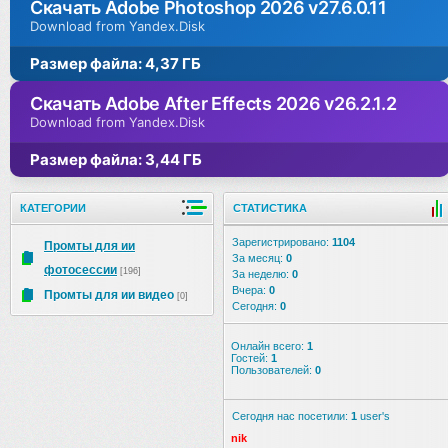
Скачать Adobe Photoshop 2026 v27.6.0.11
Download from Yandex.Disk
Размер файла: 4,37 ГБ
Скачать Adobe After Effects 2026 v26.2.1.2
Download from Yandex.Disk
Размер файла: 3,44 ГБ
КАТЕГОРИИ
СТАТИСТИКА
Зарегистрировано:
1104
Промты для ии
За месяц:
0
фотосессии
[196]
За неделю:
0
Вчера:
0
Промты для ии видео
[0]
Сегодня:
0
Онлайн всего:
1
Гостей:
1
Пользователей:
0
Сегодня нас посетили:
1
user's
nik