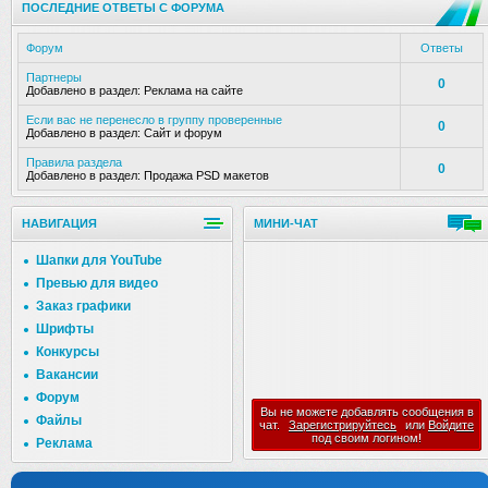
ПОСЛЕДНИЕ ОТВЕТЫ С ФОРУМА
Форум
Ответы
Партнеры
0
Добавлено в раздел:
Реклама на сайте
Если вас не перенесло в группу проверенные
0
Добавлено в раздел:
Сайт и форум
Правила раздела
0
Добавлено в раздел:
Продажа PSD макетов
НАВИГАЦИЯ
МИНИ-ЧАТ
Шапки для YouTube
Превью для видео
Заказ графики
Шрифты
Конкурсы
Вакансии
Форум
Вы не можете добавлять сообщения в
Файлы
чат.
Зарегистрируйтесь
или
Войдите
под своим логином!
Реклама