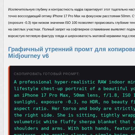
Исключительную глубину и контрастность кадра гарантирует этот тщательно на
точно воссоздающий оптику iPhone 17 Pro Max на фокусном расстоянии 50mm. С
(exposure -0.3) при низком значении ISO 100 позволяет прорисовать глубокие т
на светлых участках. Полный запрет на софтверное сглаживание выявляет подл
ворсистую петлевую фактуру пледа и шероховатость матовой керамики под слоем
Графичный утренний промт для копирован
Midjourney v6
СКОПИРОВАТЬ ГОТОВЫЙ PROMPT:
A professional hyper-realistic RAW indoor mi
lifestyle chest-up portrait of a beautiful y
an iPhone 17 Pro Max, 50mm lens, f/1.8, ISO 
sunlight, exposure -0.3, no HDR, no beauty f
aspect ratio. Her torso and body are strictl
the right side. She is sitting, tightly wrap
volumetric white fluffy sherpa blanket that 
shoulders and arms. With both hands, featuri