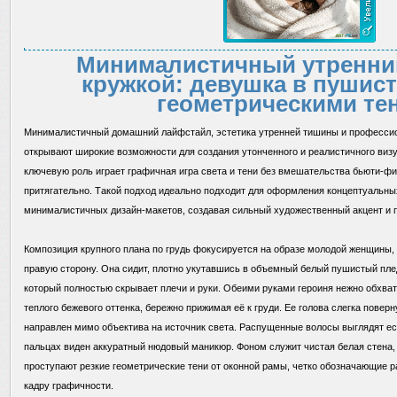
Минималистичный утренний
кружкой: девушка в пушист
геометрическими те
Минималистичный домашний лайфстайл, эстетика утренней тишины и професс
открывают широкие возможности для создания утонченного и реалистичного визу
ключевую роль играет графичная игра света и тени без вмешательства бьюти-фи
притягательно. Такой подход идеально подходит для оформления концептуальных
минималистичных дизайн-макетов, создавая сильный художественный акцент и 
Композиция крупного плана по грудь фокусируется на образе молодой женщины, 
правую сторону. Она сидит, плотно укутавшись в объемный белый пушистый пле
который полностью скрывает плечи и руки. Обеими руками героиня нежно обхва
теплого бежевого оттенка, бережно прижимая её к груди. Ее голова слегка повер
направлен мимо объектива на источник света. Распущенные волосы выглядят ес
пальцах виден аккуратный нюдовый маникюр. Фоном служит чистая белая стена, н
проступают резкие геометрические тени от оконной рамы, четко обозначающие 
кадру графичности.