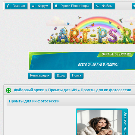
Главная
Форум
Уроки Photoshop'a
Файлы
Регистрация
Вход
Поиск
Файловый архив
»
Промты для ИИ
»
Промты для ии фотосессии
Промты для ии фотосессии