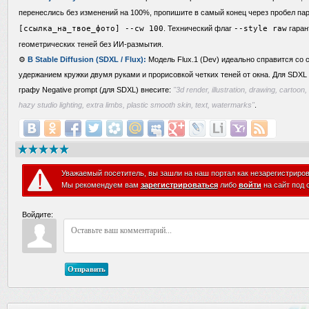
перенеслись без изменений на 100%, пропишите в самый конец через пробел п
[ссылка_на_твое_фото] --cw 100
. Технический флаг
--style raw
гаран
геометрических теней без ИИ-размытия.
⚙️
В Stable Diffusion (SDXL / Flux):
Модель Flux.1 (Dev) идеально справится со 
удержанием кружки двумя руками и прорисовкой четких теней от окна. Для SDXL
графу Negative prompt (для SDXL) внесите:
"3d render, illustration, drawing, cartoon, 
hazy studio lighting, extra limbs, plastic smooth skin, text, watermarks"
.
Уважаемый посетитель, вы зашли на наш портал как незарегистриро
Мы рекомендуем вам
зарегистрироваться
либо
войти
на сайт под 
Войдите:
Отправить