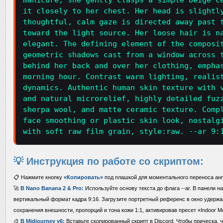
manicure, she gently clasps a simple beige c
it closely to her chest. Her head is slightl
thoughtful, calm gaze is directed away past 
toward the light source. Her loose hair is n
elegant. The defining element of the composi
geometric shadows cast from a window across 
behind her back and over her clothing, empha
morning hour. Contrast warm lighting, realis
dynamics. Authentic human skin texture with 
and natural microrelief, highly detailed fuz
sherpa wool, and matte ceramic texture. Comp
face smoothing or plastic skin look, nostalg
with soft raw film grain, style:raw. --ar 9:
💡 Инструкция по работе со скриптом:
📋 Нажмите кнопку
«Копировать»
под плашкой для моментального переноса анг
🚀
В Nano Banana 2 & Pro:
Используйте основу текста до флага --ar. В панели н
вертикальный формат кадра 9:16. Загрузите портретный референс в окно удержа
сохранения внешности, пропорций и тона кожи 1:1, активировав пресет «Indoor Mo
🎨
В Midjourney v6:
Вставьте скопированный скрипт в Discord. Чтобы прическа, ч