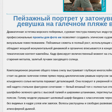
Пейзажный портрет у затонув
девушка на галечном пляже в
Драматичная эстетика морского побережья, суровая текстура покинутых индуст
профессиональные
промты для фото ии
позволяют создавать эпические худо
визуальным повествованием. Пейзажные сюжеты в полный рост, использующие ши
обладают мощной монументальной динамикой и органично вписываются в концеп
тематические контент-кампейны. Кадр фиксирует величественный момент на сты
старения металла, залитый лучами заходящего солнца.
Композиционное решение общего плана снизу выстраивает глубокую многослой
стоит на диком галечном пляже прямо перед циклопическим ржавым корпусом за
изъеденного солью металла поражает детализацией. Она позирует в уверенной по
ней надето стильное фактурное сочетание — белый вязаный топ с полностью от
шалфейно-зеленого цвета с высокой талией и широкими штанинами, перетяну
поясом. Голову модели украшает шелковый шарф-бандана с классическим черно
без видимых в кадре узлов или завязок. Волосы распущены и свободно развевают
атмосферной дымкой.