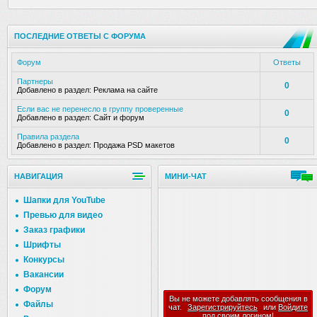
ПОСЛЕДНИЕ ОТВЕТЫ С ФОРУМА
Форум
Ответы
Партнеры
0
Добавлено в раздел:
Реклама на сайте
Если вас не перенесло в группу проверенные
0
Добавлено в раздел:
Сайт и форум
Правила раздела
0
Добавлено в раздел:
Продажа PSD макетов
НАВИГАЦИЯ
МИНИ-ЧАТ
Шапки для YouTube
Превью для видео
Заказ графики
Шрифты
Конкурсы
Вакансии
Форум
Вы не можете добавлять сообщения в
Файлы
чат.
Зарегистрируйтесь
или
Войдите
под своим логином!