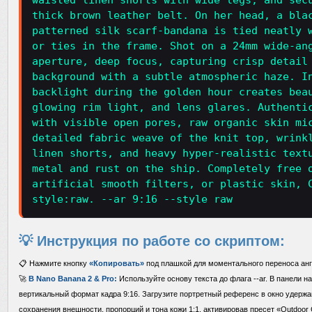
waisted linen shorts with wide legs, and sec
thick brown leather belt. On her head, a bla
patterned silk scarf-bandana is tied neatly 
or ties in the frame. Shot on a 24mm wide-an
aperture, deep focus, capturing crisp detail
background with a subtle atmospheric haze. I
backlight during the golden hour creates bea
glowing rim light, and lens glares. Authenti
with visible open pores, raw organic skin mi
detailed fabric weave of the knit top, wrink
linen shorts, and heavy hyper-realistic text
metal and rust on the ship. Completely free 
artificial smooth filters, or plastic skin, 
style:raw. --ar 9:16 --style raw
💡 Инструкция по работе со скриптом:
📋 Нажмите кнопку
«Копировать»
под плашкой для моментального переноса анг
🚀
В Nano Banana 2 & Pro:
Используйте основу текста до флага --ar. В панели н
вертикальный формат кадра 9:16. Загрузите портретный референс в окно удержа
сохранения внешности, пропорций и тона кожи 1:1, активировав пресет «Outdoor 