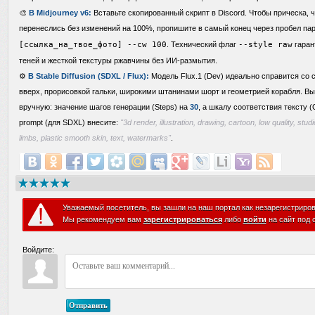
🎨
В Midjourney v6:
Вставьте скопированный скрипт в Discord. Чтобы прическа, ч
перенеслись без изменений на 100%, пропишите в самый конец через пробел п
[ссылка_на_твое_фото] --cw 100
. Технический флаг
--style raw
гаран
теней и жесткой текстуры ржавчины без ИИ-размытия.
⚙️
В Stable Diffusion (SDXL / Flux):
Модель Flux.1 (Dev) идеально справится со
вверх, прорисовкой гальки, широкими штанинами шорт и геометрией корабля. В
вручную: значение шагов генерации (Steps) на
30
, а шкалу соответствия тексту 
prompt (для SDXL) внесите:
"3d render, illustration, drawing, cartoon, low quality, studio
limbs, plastic smooth skin, text, watermarks"
.
Уважаемый посетитель, вы зашли на наш портал как незарегистриро
Мы рекомендуем вам
зарегистрироваться
либо
войти
на сайт под 
Войдите:
Отправить