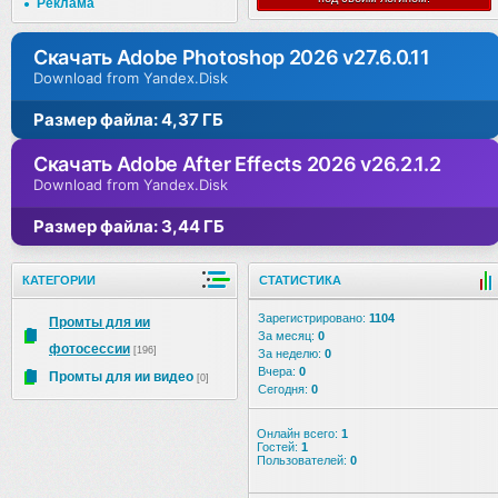
Реклама
Скачать Adobe Photoshop 2026 v27.6.0.11
Download from Yandex.Disk
Размер файла: 4,37 ГБ
Скачать Adobe After Effects 2026 v26.2.1.2
Download from Yandex.Disk
Размер файла: 3,44 ГБ
КАТЕГОРИИ
СТАТИСТИКА
Зарегистрировано:
1104
Промты для ии
За месяц:
0
фотосессии
[196]
За неделю:
0
Вчера:
0
Промты для ии видео
[0]
Сегодня:
0
Онлайн всего:
1
Гостей:
1
Пользователей:
0