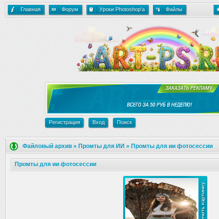
Главная
Форум
Уроки Photoshop'a
Файлы
Регистрация
Вход
Поиск
Файловый архив
»
Промты для ИИ
»
Промты для ии фотосессии
Промты для ии фотосессии