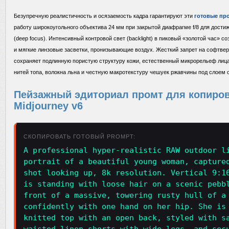
Безупречную реалистичность и осязаемость кадра гарантируют эти
готовые пр
работу широкоугольного объектива 24 мм при закрытой диафрагме f/8 для дости
(deep focus). Интенсивный контровой свет (backlight) в пиковый «золотой час» 
и мягкие линзовые засветки, пронизывающие воздух. Жесткий запрет на софтве
сохраняет подлинную пористую структуру кожи, естественный микрорельеф лиц
нитей топа, волокна льна и честную макротекстуру чешуек ржавчины под слоем о
Пейзажный эдиториал промт для копирова
Midjourney v6
СКОПИРОВАТЬ ГОТОВЫЙ PROMPT:
A professional hyper-realistic RAW outdoor l
portrait of a beautiful young woman, capture
shot looking up, 8k resolution. Vertical 9:1
is standing with loose hair on a scenic pebb
front of a massive, towering rusty hull of a
confidently with one hand on her hip. She is
knitted top with an open back, styled with s