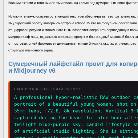
белыми яхтами и теплыми огнями виллы на холме под сумеречным сине-фиоле
Исключительную осязаемость каждой текстуры обеспечивает этот детально на
эмулирующий работу камеры смартфона iPhone 15 Pro на фокусном расстоянии 3
от цифровой ретуши и мобильного HDR позволяет сохранить первозданную порис
микрорельеф лица, отдельные волоски в прядях и благородный матовый блеск ат
от портовых огней формирует деликатные теплые блики на скулах и плечах, раст
структуре пленочного зерна.
Сумеречный лайфстайл промт для копиро
и Midjourney v6
СКОПИРОВАТЬ ГОТОВЫЙ PROMPT:
A professional hyper-realistic RAW outdoor c
portrait of a beautiful young woman, shot on
35mm lens, f/2.8, 8k resolution. Vertical 9:
captured during the beautiful blue hour afte
twilight blue-purple sky, candid lifestyle s
of artificial studio lighting. She is sittin