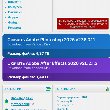
Шрифты
Конкурсы
Вакансии
Форум
Вы не можете добавлять сообщения в
Файлы
чат.
Зарегистрируйтесь
или
Войдите
под своим логином!
Реклама
Скачать Adobe Photoshop 2026 v27.6.0.11
Download from Yandex.Disk
Размер файла: 4,37 ГБ
Скачать Adobe After Effects 2026 v26.2.1.2
Download from Yandex.Disk
Размер файла: 3,44 ГБ
КАТЕГОРИИ
СТАТИСТИКА
Зарегистрировано:
1104
Промты для ии
За месяц:
0
фотосессии
[196]
За неделю:
0
Вчера:
0