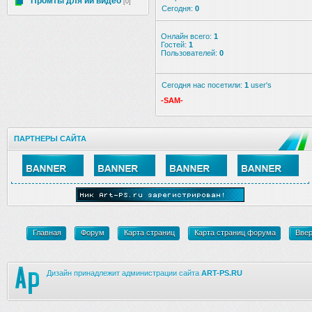
Промты для ии видео
[0]
Сегодня:
0
Онлайн всего:
1
Гостей:
1
Пользователей:
0
Сегодня нас посетили:
1
user's
-SAM-
ПАРТНЕРЫ САЙТА
Главная
Форум
Карта страниц
Карта страниц форума
Вве
Дизайн принадлежит администрации сайта
ART-PS.RU