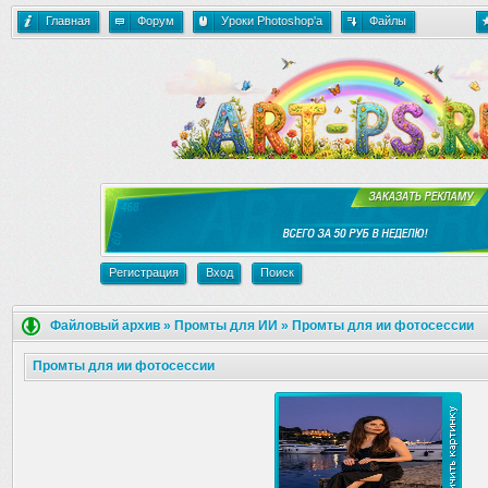
Главная
Форум
Уроки Photoshop'a
Файлы
Регистрация
Вход
Поиск
Файловый архив
»
Промты для ИИ
»
Промты для ии фотосессии
Промты для ии фотосессии