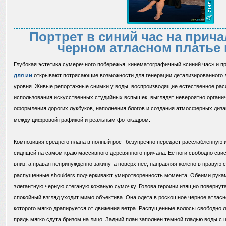
Портрет в синий час на прича
черном атласном платье 
Глубокая эстетика сумеречного побережья, кинематографичный «синий час» и
для ии
открывают потрясающие возможности для генерации детализированного 
уровня. Живые репортажные снимки у воды, воспроизводящие естественное рас
использования искусственных студийных вспышек, выглядят невероятно органич
оформления дорогих лукбуков, наполнения блогов и создания атмосферных диза
между цифровой графикой и реальным фотокадром.
Композиция среднего плана в полный рост безупречно передает расслабленную 
сидящей на самом краю массивного деревянного причала. Ее ноги свободно свис
вниз, а правая непринужденно закинута поверх нее, направляя колено в правую
распущенные shoulders подчеркивают умиротворенность момента. Обеими рукам
элегантную черную стеганую кожаную сумочку. Голова героини изящно повернута
спокойный взгляд уходит мимо объектива. Она одета в роскошное черное атласн
которого мягко драпируется от движения ветра. Распущенные волосы свободно л
прядь мягко сдута бризом на лицо. Задний план заполнен темной гладью воды 