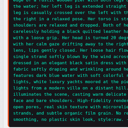
edge of a rustic wooden pier with both legs 
the water; her left leg is extended straight
leg is casually crossed over the left with t
the right in a relaxed pose. Her torso is st
shoulders are relaxed and dropped. Both of h
carelessly holding a black quilted leather h
with a loose grip. Her head is turned 20 deg
with her calm gaze drifting away to the righ
lens, lips gently closed. Her loose hair flo
single strand softly blown by the wind acros
dressed in an elegant black satin dress with
fabric softly draping and wrinkling around h
features dark blue water with soft colorful 
lights, white luxury yachts moored at the pi
lights from a modern villa on a distant hill
illuminates the scene, casting warm delicate
face and bare shoulders. High-fidelity rende
open pores, real skin texture with microreli
strands, and subtle organic film grain. No r
smoothing, no plastic skin look, style:raw. 