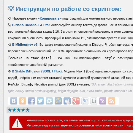
💡 Инструкция по работе со скриптом:
📋 Нажмите кнопку
«Копировать»
под плашкой для моментального переноса анг
🚀
В Nano Banana 2 & Pro:
Используйте основу текста до флага --ar. В панели н
вертикальный формат кадра 9:16. Загрузите портретный референс в окно удержа
сохранения внешности, пропорций и тона кожи 1:1, активировав пресет «Blue Hour
🎨
В Midjourney v6:
Вставьте скопированный скрипт в Discord. Чтобы прическа, ч
перенеслись без изменений на 100%, пропишите в самый конец через пробел п
[ссылка_на_твое_фото] --cw 100
. Технический флаг
--style raw
гаран
теней синего часа без ИИ-размытия.
⚙️
В Stable Diffusion (SDXL / Flux):
Модель Flux.1 (Dev) идеально справится со
водой, небрежным хватом стеганой сумочки и мягкой драпировкой атласной тка
ReActor. В графу Negative prompt (для SDXL) внесите:
"3d render, illustration, drawi
light, heavy studio artificial lighting, bright daylight, sun, extra limbs, plastic smooth ski
Уважаемый посетитель, вы зашли на наш портал как незарегистриро
Мы рекомендуем вам
зарегистрироваться
либо
войти
на сайт под 