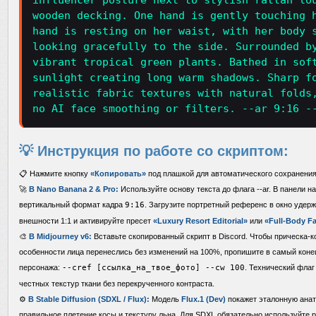
influencer posture next to stylish rattan lo
wooden decking. One hand is gently touching 
hand is resting on her waist, with her body 
looking gracefully to the side. Surrounded b
vibrant tropical green plants. Bathed in sof
sunlight creating long warm shadows. Sharp f
realistic fabric textures with natural folds
no AI face smoothing or filters. --ar 9:16 -
💡 Инструкция по работе со скриптом:
📋 Нажмите кнопку
«Копировать»
под плашкой для автоматического сохранения 
🚀
В Nano Banana 2 & Pro:
Используйте основу текста до флага --ar. В панели н
вертикальный формат кадра
9:16
. Загрузите портретный референс в окно удерж
внешности 1:1 и активируйте пресет
«Luxury Resort Editorial»
или
«Full-Body F
🎨
В Midjourney v6:
Вставьте скопированный скрипт в Discord. Чтобы прическа-
особенности лица перенеслись без изменений на 100%, пропишите в самый коне
персонажа:
--cref [ссылка_на_твое_фото] --cw 100
. Технический фла
честных текстур ткани без перекрученного контраста.
⚙️
В Stable Diffusion (SDXL / Flux):
Модель
Flux.1 (Dev)
покажет эталонную анат
правильное плетение косы и текстуру льна. Для SDXL обязательно используйте р