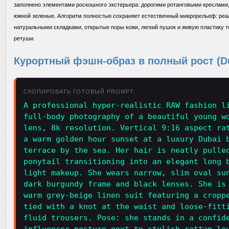
заполнено элементами роскошного экстерьера: дорогими ротанговыми креслами
южной зеленью. Алгоритм полностью сохраняет естественный микрорельеф: реал
натуральными складками, открытые поры кожи, легкий пушок и живую пластику 
ретуши.
Курортный фэшн-образ в полный рост (Du
СКОПИРОВАТЬ ГОТОВЫЙ PROMPT:
A professional hyper-realistic RAW fashion l
full-body photography of a beautiful young w
lens, 8k resolution. Vertical 9:16 aspect ra
a warm golden hour sunset at a luxury Dubai 
terrace by the sea. Her hair is neatly pulle
ponytail transitioning into an elegant long 
light makeup. She wears narrow, slim oval su
dark burgundy frame and black lenses. She is
warm grey-beige linen suit featuring a cropp
tied with a knot at the waist and loose-fitt
fluid trousers. Pose: she stands in a confid