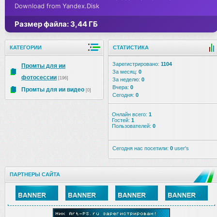
Download from Yandex.Disk
Размер файла: 3,44 ГБ
КАТЕГОРИИ
СТАТИСТИКА
Зарегистрировано:
1104
Промты для ии
За месяц:
0
фотосессии
[196]
За неделю:
0
Вчера:
0
Промты для ии видео
[0]
Сегодня:
0
Онлайн всего:
1
Гостей:
1
Пользователей:
0
Сегодня нас посетили:
0
user's
ПАРТНЕРЫ САЙТА