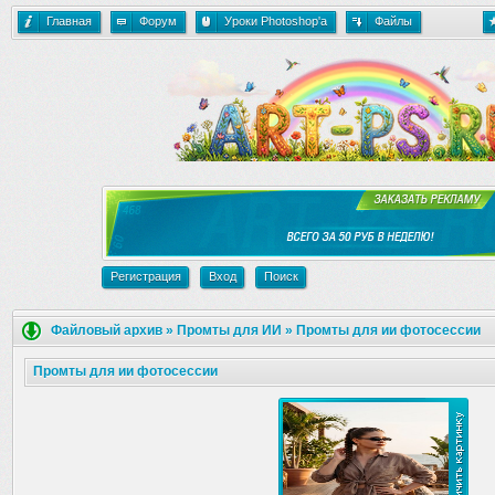
Главная
Форум
Уроки Photoshop'a
Файлы
Регистрация
Вход
Поиск
Файловый архив
»
Промты для ИИ
»
Промты для ии фотосессии
Промты для ии фотосессии