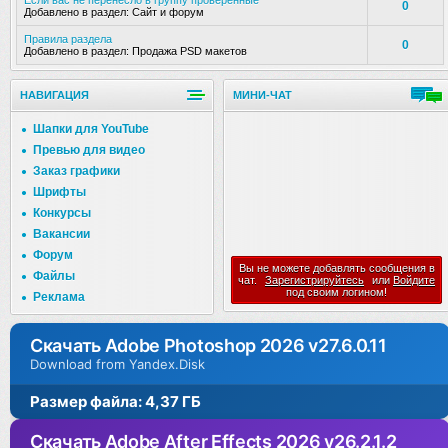
Если вас не перенесло в группу проверенные
0
Добавлено в раздел:
Сайт и форум
Правила раздела
0
Добавлено в раздел:
Продажа PSD макетов
НАВИГАЦИЯ
МИНИ-ЧАТ
Шапки для YouTube
Превью для видео
Заказ графики
Шрифты
Конкурсы
Вакансии
Форум
Вы не можете добавлять сообщения в
Файлы
чат.
Зарегистрируйтесь
или
Войдите
под своим логином!
Реклама
Скачать Adobe Photoshop 2026 v27.6.0.11
Download from Yandex.Disk
Размер файла: 4,37 ГБ
Скачать Adobe After Effects 2026 v26.2.1.2