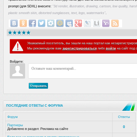
prompt (для SDXL) внесите:
"3d render, illustration, drawing, cartoon, low quality, hars
plastic smooth skin, distorted sunglasses, text, logo, watermarks"
.
Уважаемый посетитель, вы зашли на наш портал как незарегистриро
Мы рекомендуем вам
зарегистрироваться
либо
войти
на сайт под 
Войдите:
Отправить
ПОСЛЕДНИЕ ОТВЕТЫ С ФОРУМА
Форум
Ответы
Партнеры
0
Добавлено в раздел:
Реклама на сайте