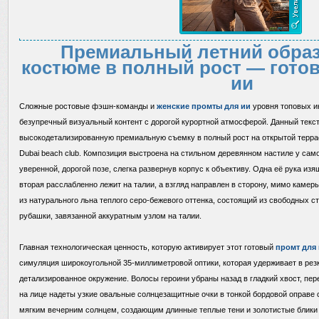
Премиальный летний образ
костюме в полный рост — гото
ии
Сложные ростовые фэшн-команды и
женские промты для ии
уровня топовых и
безупречный визуальный контент с дорогой курортной атмосферой. Данный текс
высокодетализированную премиальную съемку в полный рост на открытой террас
Dubai beach club. Композиция выстроена на стильном деревянном настиле у сам
уверенной, дорогой позе, слегка развернув корпус к объективу. Одна её рука из
вторая расслабленно лежит на талии, а взгляд направлен в сторону, мимо камер
из натурального льна теплого серо-бежевого оттенка, состоящий из свободных с
рубашки, завязанной аккуратным узлом на талии.
Главная технологическая ценность, которую активирует этот готовый
промт для
симуляция широкоугольной 35-миллиметровой оптики, которая удерживает в резк
детализированное окружение. Волосы героини убраны назад в гладкий хвост, пер
на лице надеты узкие овальные солнцезащитные очки в тонкой бордовой оправе 
мягким вечерним солнцем, создающим длинные теплые тени и золотистые блики 