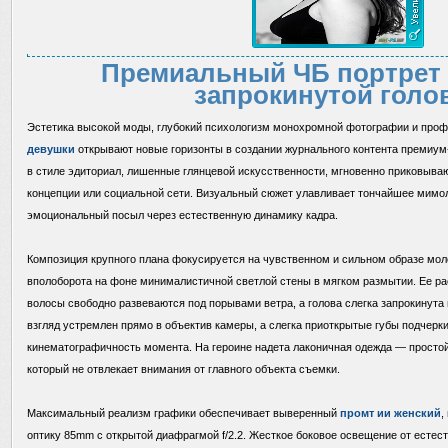
Премиальный ЧБ портрет 
запрокинутой голо
Эстетика высокой моды, глубокий психологизм монохромной фотографии и пр
девушки
открывают новые горизонты в создании журнального контента премиум
в стиле эдиториал, лишенные глянцевой искусственности, мгновенно приковываю
концепции или социальной сети. Визуальный сюжет улавливает тончайшее мимо
эмоциональный посыл через естественную динамику кадра.
Композиция крупного плана фокусируется на чувственном и сильном образе мо
вполоборота на фоне минималистичной светлой стены в мягком размытии. Ее р
волосы свободно развеваются под порывами ветра, а голова слегка запрокинута
взгляд устремлен прямо в объектив камеры, а слегка приоткрытые губы подчерк
кинематографичность момента. На героине надета лаконичная одежда — простой 
который не отвлекает внимания от главного объекта съемки.
Максимальный реализм графики обеспечивает выверенный
промт ии женский
,
оптику 85mm с открытой диафрагмой f/2.2. Жесткое боковое освещение от естест