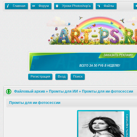
Главная
Форум
Уроки Photoshop'a
Файлы
Регистрация
Вход
Поиск
Файловый архив
»
Промты для ИИ
»
Промты для ии фотосессии
Промты для ии фотосессии