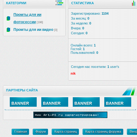
КАТЕГОРИИ
СТАТИСТИКА
Зарегистрировано:
1104
Промты для ии
За месяц:
0
фотосессии
[196]
За неделю:
0
Вчера:
0
Промты для ии видео
[0]
Сегодня:
0
Онлайн всего:
1
Гостей:
1
Пользователей:
0
Сегодня нас посетили:
1
user's
nik
ПАРТНЕРЫ САЙТА
Главная
Форум
Карта страниц
Карта страниц форума
Вве