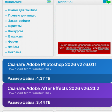
НАВИГАЦИЯ
МИНИ-ЧАТ
Шапки для YouTube
Превью для видео
Заказ графики
Шрифты
Конкурсы
Вакансии
Форум
Вы не можете добавлять сообщения в
Файлы
чат.
Зарегистрируйтесь
или
Войдите
под своим логином!
Реклама
Скачать Adobe Photoshop 2026 v27.6.0.11
Download from Yandex.Disk
Размер файла: 4,37 ГБ
Скачать Adobe After Effects 2026 v26.2.1.2
Download from Yandex.Disk
Размер файла: 3,44 ГБ