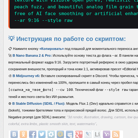
texture with visible open pores, realistic l
peach fuzz, and beautiful analog film grain 
free of AI face smoothing or artificial enha
--ar 9:16 --style raw
💡 Инструкция по работе со скриптом:
📋 Нажмите кнопку
«Копировать»
под плашкой для моментального переноса анг
🚀
В Nano Banana 2 & Pro:
Используйте основу текста до флага --ar. В панели н
вертикальный формат кадра 9:16. Загрузите портретный референс в окно удержа
сохранения внешности, пропорций и тона кожи 1:1, активировав пресет «Editorial H
🎨
В Midjourney v6:
Вставьте скопированный скрипт в Discord. Чтобы прическа, ч
перенеслись без изменений на 100%, пропишите в самый конец через пробел п
[ссылка_на_твое_фото] --cw 100
. Технический флаг
--style raw
гаран
теней и жесткого света без ИИ-размытия.
⚙️
В Stable Diffusion (SDXL / Flux):
Модель Flux.1 (Dev) идеально справится с
(bokeh), тонкими бретелями топа и прорисовкой прядей волос. Для SDXL использ
Negative prompt (для SDXL) внесите:
"3d render, illustration, drawing, cartoon, low qual
colorful, extra limbs, plastic smooth skin, text, watermarks"
.