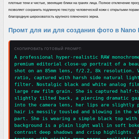
плотные тени и чистые, звенящие блики на гранях лица. Полное отключение пр
позволяет сохранить подлинную текстуру человеческой кожи с открытыми порам
благородную шероховатость крупного пленочного зерна.
Промт для ии для создания фото в Nano B
СКОПИРОВАТЬ ГОТОВЫЙ PROMPT:
A professional hyper-realistic RAW monochrom
premium editorial close-up portrait of a bea
shot on an 85mm lens, f/2.2, 8k resolution. 
ratio, captured with harsh side natural ligh
filter. Nostalgic black and white analog fil
large raw film grain. She is captured half-t
slightly tilted back, a piercing dramatic ga
into the camera lens, her lips are slightly 
hair is messily tousled and blowing in the w
part. She is wearing a simple black top with
background is a plain light wall in soft bok
contrast deep shadows and crisp highlights. 