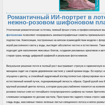
Романтичный ИИ-портрет в лото
нежно-розовом шифоновом пла
Утонченная романтическая эстетика, нежный фэшн-стиль и профессионально 
фотосессии
позволяют генерировать кинематографичные сюжеты премиального
подтекстом. Композиции, построенные на мягком взаимодействии модели с фло
игрой рассеянного света у воды, выглядят абсолютно честно и естественно. Так
подходят для наполнения люксовых блогов, создания рекламных креативов и авт
стирая грань между цифровой графикой и реальным фотоснимком.
Визуальное решение почти в полный рост выстраивает строгую и гармоничную 
женщина сидит на старом деревянном настиле у самой кромки воды. Ее корпус и
опущена к цветку, а спокойный задумчивый взгляд полностью сфокусирован на 
естественный низкий пучок, подчеркивающий легкость образа. Одной рукой она 
крупный розовый цветок лотоса, а вторая рука расслабленно покоится на коленя
розовое платье-слип из тончайшего полупрозрачного шифона на тонких бретелях
сложными складками по доскам настила. Пространство заднего плана строго за
гладь воды, массивные темно-зеленые листья священного лотоса и мягко разм