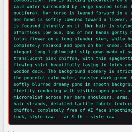
composition: she is sitting gracefully on a 
calm water surrounded by large sacred lotus 
nucifera). Her torso is leaned forward in a 
her head is softly lowered toward a flower, 
is focused intently on it. Her hair is style
effortless low bun. One of her hands gently 
lotus flower on a long slender stem, while h
completely relaxed and open on her knees. Sh
elegant long lightweight slip gown made of s
translucent pink chiffon, with thin spaghett
flowing skirt beautifully laying in folds an
wooden deck. The background scenery is stric
the peaceful calm water, massive dark-green 
softly blurred dreamy pond in smooth backgro
fidelity rendering with visible open pores a
microrelief across her bare shoulders, arms,
hair strands, detailed tactile fabric textur
chiffon, completely free of AI face smoothin
look, style:raw. --ar 9:16 --style raw