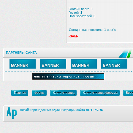
Онлайн всего:
1
Гостей:
1
Пользователей:
0
Сегодня нас посетили:
1
user's
-SAM-
ПАРТНЕРЫ САЙТА
Главная
Форум
Карта страниц
Карта страниц форума
Вве
Дизайн принадлежит администрации сайта
ART-PS.RU