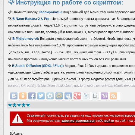
💡 Инструкция по работе со скриптом:
📋 Нажмите кнопку
«Копировать»
под плашкой для моментального переноса анг
🚀
В Nano Banana 2 & Pro:
Используйте основу текста до флага --ar. В панели н
вертикальный формат кадра 9:16. Загрузите портретный референс в окно удержа
сохранения внешности, пропорций и тона кожи 1:1, активировав пресет «Outdoor 
🎨
В Midjourney v6:
Вставьте скопированный скрипт в Discord. Чтобы прическа, ч
перенеслись без изменений на 100%, пропишите в самый конец через пробел п
[ссылка_на_твое_фото] --cw 100
. Технический флаг
--style raw
гаран
наклона в профиль и получение мягких пастельных тонов без ИИ-размытия.
⚙️
В Stable Diffusion (SDXL / Flux):
Модель Flux.1 (Dev) идеально справится со 
удерживающих один стебель цветка, геометрией наклоненного корпуса и тонкой 
Для SDXL используйте расширение ReActor. В графу Negative prompt (для SDXL) 
cartoon, low quality, bright direct studio flash, daylight, neon, extra limbs, plastic smoo
Уважаемый посетитель, вы зашли на наш портал как незарегистриро
Мы рекомендуем вам
зарегистрироваться
либо
войти
на сайт под 
Войдите: