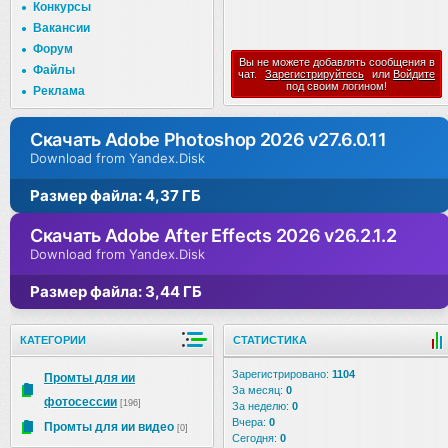
Конкурсы
Вакансии
Форум
Вы не можете добавлять сообщения в
Файлы
чат.
Зарегистрируйтесь
или
Войдите
под своим логином!
Реклама
Скачать Adobe Photoshop 2026 v27.6.0.11
Download from Yandex.Disk
Размер файла: 4,37 ГБ
Скачать Adobe After Effects 2026 v26.2.1.2
Download from Yandex.Disk
Размер файла: 3,44 ГБ
КАТЕГОРИИ
СТАТИСТИКА
Зарегистрировано:
1104
Промты для ии
За месяц:
0
фотосессии
[196]
За неделю:
0
Вчера:
0
Промты для ии видео
[0]
Сегодня:
0