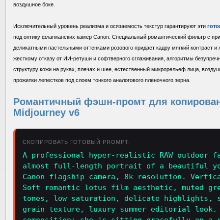
воздушное боке.
Исключительный уровень реализма и осязаемость текстур гарантируют эти
гото
под оптику флагманских камер Canon. Специальный романтический фильтр с пр
деликатными пастельными оттенками розового придает кадру мягкий контраст и
жесткому отказу от ИИ-ретуши и софтверного сглаживания, алгоритмы безупре
структуру кожи на руках, плечах и шее, естественный микрорельеф лица, возд
прожилки лепестков под слоем тонкого аналогового пленочного зерна.
Романтичный фэшн-промт для копировани
Midjourney v6
СКОПИРОВАТЬ ГОТОВЫЙ PROMPT:
A professional hyper-realistic RAW outdoor f
almost full-length portrait of a beautiful y
Canon flagship camera, 8k resolution. Vertic
Soft romantic lotus film aesthetic, muted gr
tones, low saturation, delicate highlights, 
grain texture, luxury summer editorial look.