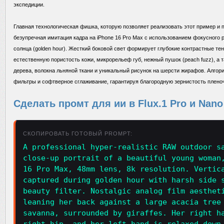
экспедиции.
Главная технологическая фишка, которую позволяет реализовать этот пример и
безупречная имитация кадра на iPhone 16 Pro Max с использованием фокусного
солнца (golden hour). Жесткий боковой свет формирует глубокие контрастные тен
естественную пористость кожи, микрорельеф губ, нежный пушок (peach fuzz), а
дерева, волокна льняной ткани и уникальный рисунок на шерсти жирафов. Алгор
фильтры и софтверное сглаживание, гарантируя благородную зернистость пленоч
Сделать промт для ии в Flux.1 Pro и Nano
СКОПИРОВАТЬ ГОТОВЫЙ PROMPT:
A professional hyper-realistic RAW outdoor s
close-up portrait of a beautiful young woman
16 Pro Max, 48mm lens, 8k resolution. Vertic
captured during golden hour with harsh side 
beauty filter. Nostalgic analog film aesthet
leaning her back against a large acacia tree
savanna, surrounded by giraffes. Her right h