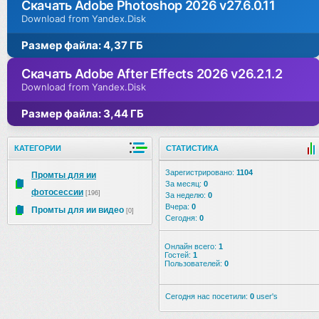
Скачать Adobe Photoshop 2026 v27.6.0.11
Download from Yandex.Disk
Размер файла: 4,37 ГБ
Скачать Adobe After Effects 2026 v26.2.1.2
Download from Yandex.Disk
Размер файла: 3,44 ГБ
КАТЕГОРИИ
СТАТИСТИКА
Зарегистрировано:
1104
Промты для ии
За месяц:
0
фотосессии
[196]
За неделю:
0
Вчера:
0
Промты для ии видео
[0]
Сегодня:
0
Онлайн всего:
1
Гостей:
1
Пользователей:
0
Сегодня нас посетили:
0
user's