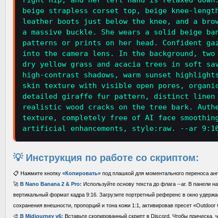
right hip, and her left hand is relaxed down
beige strapless corset top, beige knee-lengt
leather boots just below the knee, and a bro
a massive buckle. She wears a solid beige ba
patterns or prints on her head. Confident ga
into the camera lens. In the background, two
dry yellow grass and acacia trees in soft sa
high-contrast shadows, warm sunset highlight
skin texture with visible open pores, organi
detailed giraffe fur pattern, distinct linen
realistic wood cracks on the tree bark. Auth
texture, completely free of AI face smoothin
artificial enhancements, style:raw. --ar 9:1
💡 Инструкция по работе со скриптом:
📋 Нажмите кнопку
«Копировать»
под плашкой для моментального переноса анг
🚀
В Nano Banana 2 & Pro:
Используйте основу текста до флага --ar. В панели н
вертикальный формат кадра 9:16. Загрузите портретный референс в окно удержа
сохранения внешности, пропорций и тона кожи 1:1, активировав пресет «Outdoor 
🎨
В Midjourney v6:
Вставьте скопированный скрипт в Discord. Чтобы прическа, ч