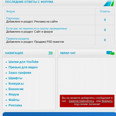
ПОСЛЕДНИЕ ОТВЕТЫ С ФОРУМА
Форум
Ответы
Партнеры
0
Добавлено в раздел:
Реклама на сайте
Если вас не перенесло в группу проверенные
0
Добавлено в раздел:
Сайт и форум
Правила раздела
0
Добавлено в раздел:
Продажа PSD макетов
НАВИГАЦИЯ
МИНИ-ЧАТ
Шапки для YouTube
Превью для видео
Заказ графики
Шрифты
Конкурсы
Вакансии
Форум
Вы не можете добавлять сообщения в
Файлы
чат.
Зарегистрируйтесь
или
Войдите
под своим логином!
Реклама