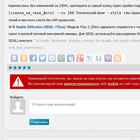
перенеслись без изменений на 100%, пропишите в самый конец через пробел п
[ссылка_на_твое_фото] --cw 100
. Технический флаг
--style raw
гаран
теней и жесткого света без ИИ-размытия.
⚙️
В Stable Diffusion (SDXL / Flux):
Модель Flux.1 (Dev) идеально справится с г
сапог и мелкой оптикой винтажной камеры. Для SDXL используйте расширение ReA
SDXL) внесите:
"3d render, illustration, drawing, cartoon, low quality, soft studio softbo
skin, text, watermarks"
.
Уважаемый посетитель, вы зашли на наш портал как незарегистриро
Мы рекомендуем вам
зарегистрироваться
либо
войти
на сайт под 
Войдите:
Отправить