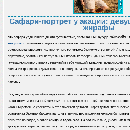
Сафари-портрет у акации: деву
жирафы
Атмосфера уединенного дикого путешествия, премиальный аутдор-лайфстайл и
нейросети
позволяют создавать завораживающий контент с абсолютным эффек
воспроизводящие эстетику пленочного репортажа без искусственного ИИ-глянца,
портфолио, блогов и концептуальных цифровых галерей. Данный текстовый скри
генерацию крупного плана уверенной в себе молодой женщины, позирующей на 
компании грациозных диких животных. Модель зафиксирована в непринужденной 
опираясь спиной на могучий ствол раскидистой акации и направляя свой спокойн
камеры.
Каждая деталь гардероба и окружения работает на создание ощущения кинемато
надет структурированный бежевый топ-корсет без бретелей, легкие льняные шор
кожаный ремень с увесистой металлической пряжкой. Образ дополняют высокие 
однотонная бежевая бандана на голове, полностью лишенная каких-либо принтов
покоится на бедре, а левая опущена вдоль тела. На заднем плане, уходящем в м
два крупных жирафа, мирно пасущихся среди выжженной сухой травы, что подче