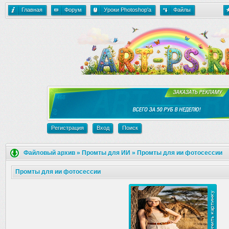
Главная
Форум
Уроки Photoshop'a
Файлы
Регистрация
Вход
Поиск
Файловый архив
»
Промты для ИИ
»
Промты для ии фотосессии
Промты для ии фотосессии