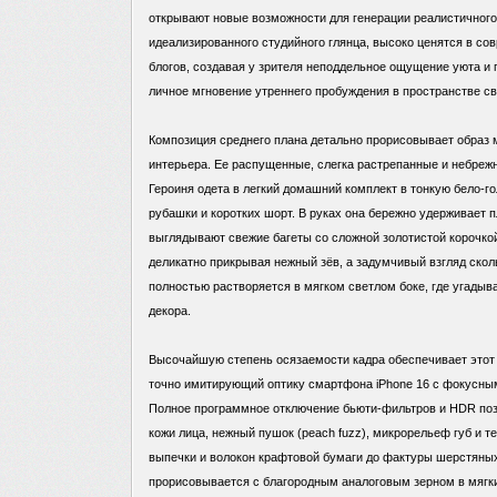
открывают новые возможности для генерации реалистичног
идеализированного студийного глянца, высоко ценятся в со
блогов, создавая у зрителя неподдельное ощущение уюта и
личное мгновение утреннего пробуждения в пространстве св
Композиция среднего плана детально прорисовывает образ
интерьера. Ее распущенные, слегка растрепанные и небреж
Героиня одета в легкий домашний комплект в тонкую бело-г
рубашки и коротких шорт. В руках она бережно удерживает п
выглядывают свежие багеты со сложной золотистой корочкой
деликатно прикрывая нежный зёв, а задумчивый взгляд скол
полностью растворяется в мягком светлом боке, где угады
декора.
Высочайшую степень осязаемости кадра обеспечивает это
точно имитирующий оптику смартфона iPhone 16 с фокусны
Полное программное отключение бьюти-фильтров и HDR поз
кожи лица, нежный пушок (peach fuzz), микрорельеф губ и т
выпечки и волокон крафтовой бумаги до фактуры шерстяных 
прорисовывается с благородным аналоговым зерном в мягки