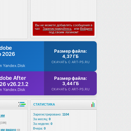
Вы не можете добавлять сообщения в
чат.
Зарегистрируйтесь
или
Войдите
под своим логином!
Adobe
Размер файла:
p 2026
4,37 ГБ
СКАЧАТЬ С ART-PS.RU
m Yandex.Disk
dobe After
Размер файла:
3,44 ГБ
26 v26.2.1.2
СКАЧАТЬ С ART-PS.RU
m Yandex.Disk
СТАТИСТИКА
Зарегистрировано:
1104
 ии
За месяц:
0
[196]
За неделю:
0
Вчера:
0
 ии видео
[0]