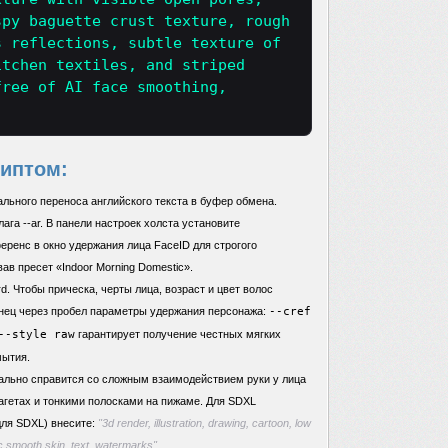
spy baguette crust texture, rough
s reflections, subtle texture of
itchen textiles, and striped
free of AI face smoothing,
риптом:
льного переноса английского текста в буфер обмена.
ага --ar. В панели настроек холста установите
еренс в окно удержания лица FaceID для строгого
ав пресет «Indoor Morning Domestic».
d. Чтобы прическа, черты лица, возраст и цвет волос
онец через пробел параметры удержания персонажа:
--cref
--style raw
гарантирует получение честных мягких
мытия.
еально справится со сложным взаимодействием руки у лица
агетах и тонкими полосками на пижаме. Для SDXL
для SDXL) внесите:
"3d render, illustration, drawing, cartoon, low
astic smooth skin, text, watermarks"
.