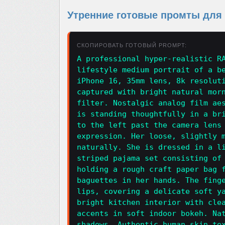
Утренние готовые промты для и
СКОПИРОВАТЬ ГОТОВЫЙ PROMPT:
A professional hyper-realistic R
lifestyle medium portrait of a b
iPhone 16, 35mm lens, 8k resolut
captured with bright natural mor
filter. Nostalgic analog film ae
is standing thoughtfully in a br
to the left past the camera lens
expression. Her loose, slightly 
naturally. She is dressed in a l
striped pajama set consisting of
holding a rough craft paper bag 
baguettes in her hands. The fing
lips, covering a delicate soft y
bright kitchen interior with cle
accents in soft indoor bokeh. Na
shadows. Authentic human skin te