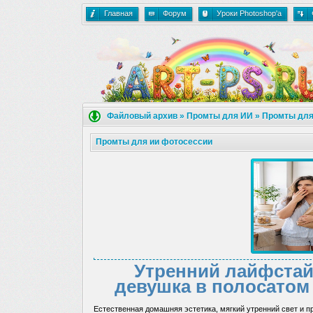
Главная
Форум
Уроки Photoshop'a
Файловый архив
»
Промты для ИИ
»
Промты для
Промты для ии фотосессии
Утренний лайфстайл
девушка в полосатом 
Естественная домашняя эстетика, мягкий утренний свет и 