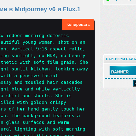
и в Midjourney v6 и Flux.1
Копировать
AW indoor morning domestic
eautiful young woman, shot on an
ion. Vertical 9:16 aspect ratio,
ning sunlight, no HDR, no beauty
ПАРТНЕРЫ САЙТ
sthetic with soft film grain. She
ight sunlit kitchen, looking away
 with a pensive facial
messy and tousled hair cascades
ight blue and white vertically
 a shirt and shorts. She is
filled with golden crispy
ers of her hand gently touch her
awn. The background features a
an glass surfaces and warm
tural lighting with soft morning
xture with visible open pores,