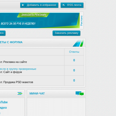
Добавить в избранное
RSS лента
иск
Заказать рекламу
ЕТЫ С ФОРУМА
Ответы
0
ел:
Реклама на сайте
несло в группу проверенные
0
ел:
Сайт и форум
0
ел:
Продажа PSD макетов
МИНИ-ЧАТ
uTube
идео
и