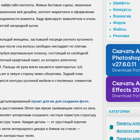
Шрифты
о лайфстайл-контента. Живые бытовые сцены, лишенные
Конкурсы
временном веб-дизайне, контент-маркетинге и оформлении
Вакансии
 подлинности момента. Кадр фиксирует мимолетное и очень
Форум
етлой загородной кухни.
Файлы
Реклама
 молодой женщины, застывшей посреди уютного кухонного
ные после сна волосы свободно ниспадают по плечам.
Скачать 
олубую вертикальную полоску, состоящий из свободной
Photosho
лотный крафтовый пакет, из которого аппетитно
v27.6.0.11
. Пальцы её руки мягко касаются приоткрытых губ,
Download fro
ьзит в левую сторону мимо объектива. Задний план
ваются контуры кухонной мебели и стеклянных элементов
Скачать A
Effects 20
Download fro
т детализированный
промт для ии для создания фото
,
м расстоянием 35mm при ярком заливающем свете из окна.
КАТЕГОРИИ
воляет алгоритмам сохранить честную пористую структуру
екстуру ткани. Каждая деталь — от хрустящей корочки
Промты для
ниток интерьерного декора и бликов на стекле —
фотосессии
х контрастных тенях.
Промты для