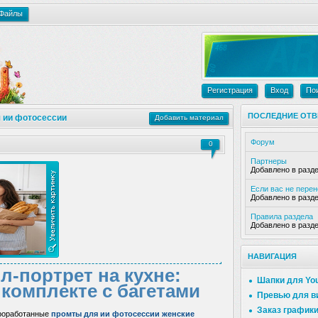
Файлы
Регистрация
Вход
По
ПОСЛЕДНИЕ ОТВ
 ии фотосессии
Добавить материал
Форум
0
Партнеры
Добавлено в разд
Если вас не пере
Добавлено в разд
Правила раздела
Добавлено в разд
НАВИГАЦИЯ
-портрет на кухне:
Шапки для Yo
комплекте с багетами
Превью для в
Заказ график
проработанные
промты для ии фотосессии женские