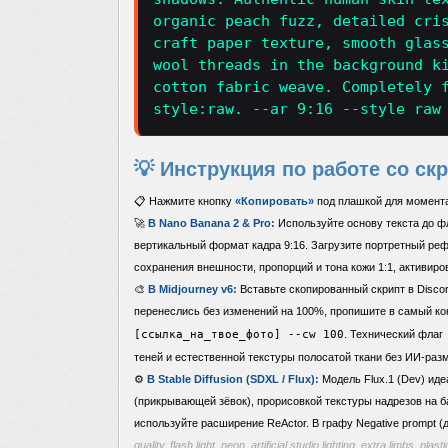
organic peach fuzz, detailed cri
craft paper texture, smooth glas
wool threads in the background k
cotton fabric weave. Completely 
style:raw. --ar 9:16 --style raw
💡 Инструкция по работе со ск
📋 Нажмите кнопку
«Копировать»
под плашкой для момента
🚀
В Nano Banana 2 & Pro:
Используйте основу текста до фл
вертикальный формат кадра 9:16. Загрузите портретный реф
сохранения внешности, пропорций и тона кожи 1:1, активиров
🎨
В Midjourney v6:
Вставьте скопированный скрипт в Discor
перенеслись без изменений на 100%, пропишите в самый к
[ссылка_на_твое_фото] --cw 100
. Технический флаг
теней и естественной текстуры полосатой ткани без ИИ-раз
⚙️
В Stable Diffusion (SDXL / Flux):
Модель Flux.1 (Dev) ид
(прикрывающей зёвок), прорисовкой текстуры надрезов на б
используйте расширение ReActor. В графу Negative prompt (
quality, flash light, neon, artificial studio lighting, extra limbs, pl