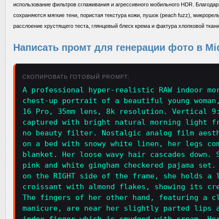
использование фильтров сглаживания и агрессивного мобильного HDR. Благодар
сохраняются мягкие тени, пористая текстура кожи, пушок (peach fuzz), микрорел
расслоение хрустящего теста, глянцевый блеск крема и фактура хлопковой ткани
Написать промт для генерации фото в Mid
СКОПИРОВАТЬ ГОТОВЫЙ PROMPT:
A professional hyper-realistic RAW indoor mo
chest-up portrait of a beautiful young woman
16 Pro, 35mm lens, 8k resolution. Vertical 9
captured with bright natural morning light f
no beauty filter. Nostalgic analog film aest
on a bed with snowy white linen, her legs co
blanket. Her loose wavy hair cascades down. 
pink and white gingham checkered pajama set.
on the RIGHT side of the frame, she holds a 
croissant with almond flakes, showing its cr
The fingers of her other hand, featuring a c
manicure, are near her slightly parted lips 