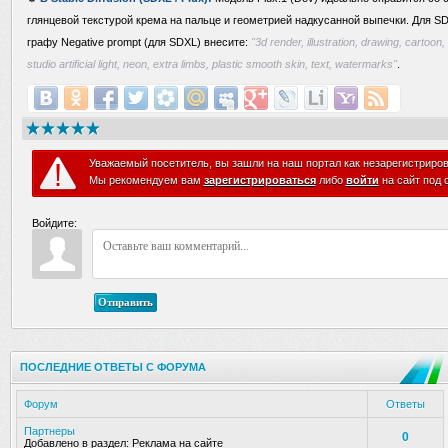
глянцевой текстурой крема на пальце и геометрией надкусанной выпечки. Для S
графу Negative prompt (для SDXL) внесите:
"3d render, illustration, drawing, cartoon,
studio artificial light, neon, extra limbs, plastic smooth skin, text, watermarks"
.
Уважаемый посетитель, вы зашли на наш портал как незарегистриро
Мы рекомендуем вам
зарегистрироваться
либо
войти
на сайт под 
Войдите:
Отправить
ПОСЛЕДНИЕ ОТВЕТЫ С ФОРУМА
Форум
Ответы
Партнеры
0
Добавлено в раздел:
Реклама на сайте