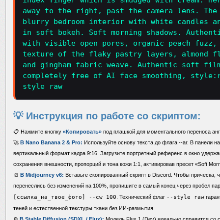
index finger which is smudged with cream. He
away to the right, past the camera lens. The
blurry bedroom interior with white candles a
in soft bokeh. Soft morning shadows. Authent
with visible open pores, organic peach fuzz,
texture of the flaky pastry layers, almond f
and gingham fabric weave. Authentic soft fil
completely free of AI face smoothing, style:
style raw
💡 Инструкция по работе со скриптом:
📋 Нажмите кнопку
«Копировать»
под плашкой для моментального переноса анг
🚀
В Nano Banana 2 & Pro:
Используйте основу текста до флага --ar. В панели н
вертикальный формат кадра 9:16. Загрузите портретный референс в окно удержа
сохранения внешности, пропорций и тона кожи 1:1, активировав пресет «Soft Mornin
🎨
В Midjourney v6:
Вставьте скопированный скрипт в Discord. Чтобы прическа, ч
перенеслись без изменений на 100%, пропишите в самый конец через пробел п
[ссылка_на_твое_фото] --cw 100
. Технический флаг
--style raw
гаран
теней и естественной текстуры ткани без ИИ-размытия.
⚙️
В Stable Diffusion (SDXL / Flux):
Модель Flux.1 (Dev) идеально справится со