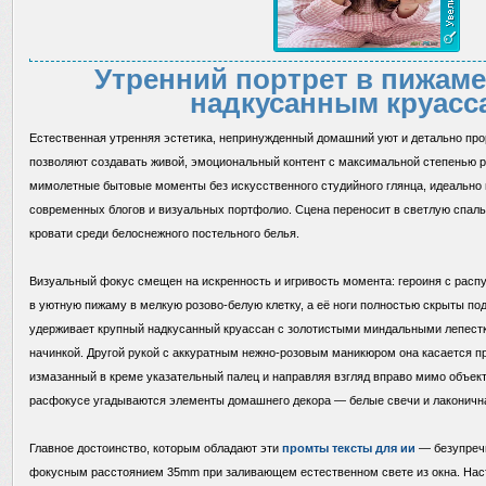
Утренний портрет в пижаме
надкусанным круасс
Естественная утренняя эстетика, непринужденный домашний уют и детально пр
позволяют создавать живой, эмоциональный контент с максимальной степенью
мимолетные бытовые моменты без искусственного студийного глянца, идеально
современных блогов и визуальных портфолио. Сцена переносит в светлую спаль
кровати среди белоснежного постельного белья.
Визуальный фокус смещен на искренность и игривость момента: героиня с рас
в уютную пижаму в мелкую розово-белую клетку, а её ноги полностью скрыты под
удерживает крупный надкусанный круассан с золотистыми миндальными лепест
начинкой. Другой рукой с аккуратным нежно-розовым маникюром она касается п
измазанный в креме указательный палец и направляя взгляд вправо мимо объект
расфокусе угадываются элементы домашнего декора — белые свечи и лаконична
Главное достоинство, которым обладают эти
промты тексты для ии
— безупречн
фокусным расстоянием 35mm при заливающем естественном свете из окна. Нас