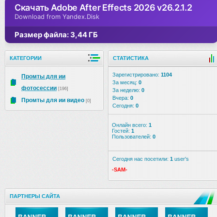
Скачать Adobe After Effects 2026 v26.2.1.2
Download from Yandex.Disk
Размер файла: 3,44 ГБ
КАТЕГОРИИ
СТАТИСТИКА
Зарегистрировано:
1104
Промты для ии
За месяц:
0
фотосессии
[196]
За неделю:
0
Вчера:
0
Промты для ии видео
[0]
Сегодня:
0
Онлайн всего:
1
Гостей:
1
Пользователей:
0
Сегодня нас посетили:
1
user's
-SAM-
ПАРТНЕРЫ САЙТА