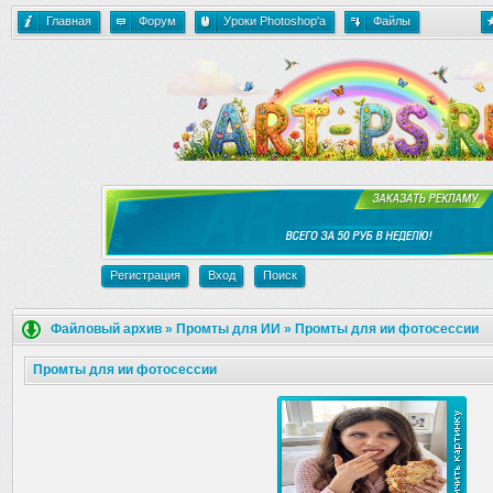
Главная
Форум
Уроки Photoshop'a
Файлы
Регистрация
Вход
Поиск
Файловый архив
»
Промты для ИИ
»
Промты для ии фотосессии
Промты для ии фотосессии