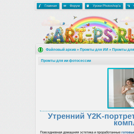
Главная
Форум
Уроки Photoshop'a
Файловый архив
»
Промты для ИИ
»
Промты для
Промты для ии фотосессии
Утренний Y2K-портре
комп
Повседневная домашняя эстетика и проработанные
готовы