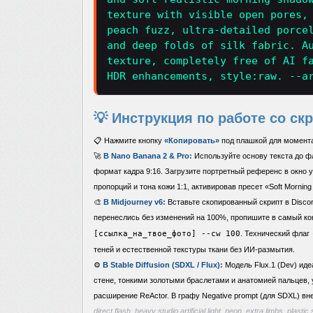
texture with visible open pores,
peach fuzz, ultra-detailed porce
and deep folds of silk fabric. A
texture, completely free of AI f
HDR enhancements, style:raw. --a
💡 Инструкция по работе со ск
📋 Нажмите кнопку
«Копировать»
под плашкой для момента
🚀
В Nano Banana 2 & Pro:
Используйте основу текста до фла
формат кадра 9:16. Загрузите портретный референс в окно 
пропорций и тона кожи 1:1, активировав пресет «Soft Morning L
🎨
В Midjourney v6:
Вставьте скопированный скрипт в Discor
перенеслись без изменений на 100%, пропишите в самый к
[ссылка_на_твое_фото] --cw 100
. Технический флаг
теней и естественной текстуры ткани без ИИ-размытия.
⚙️
В Stable Diffusion (SDXL / Flux):
Модель Flux.1 (Dev) иде
стене, тонкими золотыми браслетами и анатомией пальцев
расширение ReActor. В графу Negative prompt (для SDXL) вн
direct flash, heavy studio artificial light, neon, extra limbs, plast