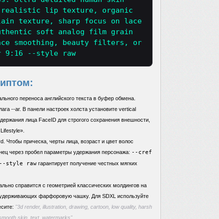
 realistic lip texture, organic
lain texture, sharp focus on lace
uthentic soft analog film grain
ace smoothing, beauty filters, or
r 9:16 --style raw
риптом:
льного переноса английского текста в буфер обмена.
га --ar. В панели настроек холста установите vertical
удержания лица FaceID для строгого сохранения внешности,
ifestyle».
d. Чтобы прическа, черты лица, возраст и цвет волос
онец через пробел параметры удержания персонажа:
--cref
--style raw
гарантирует получение честных мягких
ально справится с геометрией классических молдингов на
, удерживающих фарфоровую чашку. Для SDXL используйте
есите:
"3d render, illustration, drawing, cartoon, low quality, harsh
ic smooth skin, text, watermarks"
.