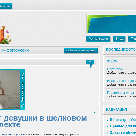
Файлы
Регистрация
Вход
По
ПОСЛЕДНИЕ ОТВ
 ии фотосессии
Добавить материал
Форум
0
Партнеры
Добавлено в разд
Если вас не пере
Добавлено в разд
Правила раздела
Добавлено в разд
НАВИГАЦИЯ
т девушки в шелковом
Шапки для Yo
лекте
Превью для в
Заказ график
е промты для ии
в стиле пленочных кадров ранних