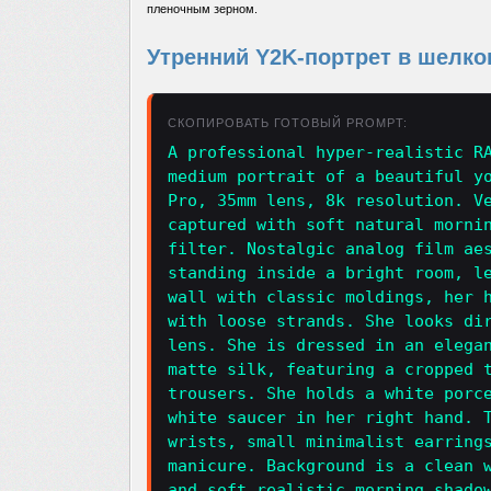
пленочным зерном.
Утренний Y2K-портрет в шелко
СКОПИРОВАТЬ ГОТОВЫЙ PROMPT:
A professional hyper-realistic R
medium portrait of a beautiful y
Pro, 35mm lens, 8k resolution. V
captured with soft natural morni
filter. Nostalgic analog film ae
standing inside a bright room, l
wall with classic moldings, her 
with loose strands. She looks di
lens. She is dressed in an elega
matte silk, featuring a cropped 
trousers. She holds a white porc
white saucer in her right hand. 
wrists, small minimalist earring
manicure. Background is a clean 
and soft realistic morning shado