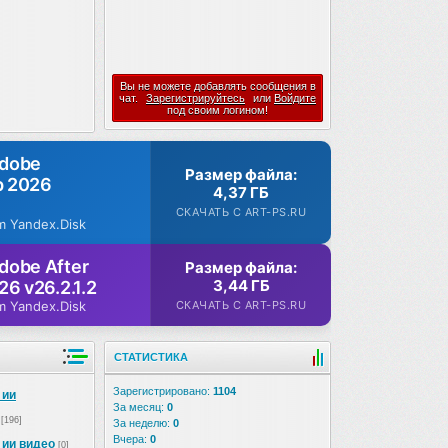
Вы не можете добавлять сообщения в
чат.
Зарегистрируйтесь
или
Войдите
под своим логином!
Adobe
Размер файла:
p 2026
4,37 ГБ
СКАЧАТЬ С ART-PS.RU
m Yandex.Disk
dobe After
Размер файла:
3,44 ГБ
26 v26.2.1.2
СКАЧАТЬ С ART-PS.RU
m Yandex.Disk
СТАТИСТИКА
Зарегистрировано:
1104
 ии
За месяц:
0
[196]
За неделю:
0
Вчера:
0
 ии видео
[0]