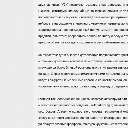
двухтысячных (Y2K) позволяют создавать ультрареалистичн
Сюжеты, имитирующие случайные «бытовые» снимки на тел
популярностью в соцсетях и выглядят как живые репортажн
нейросеть на создание элегантного утреннего портрета мо
зафиксирована в непринужденный lifestyle-момент: её вол
прядями, она стоит, оперевшись спиной на чистую белую с
прямо в объектив камеры спокойным и расслабленным взгл
Контраст текстур и высокая детализация подчеркивают прем
молочный домашний комплект из матового шелка, состоящий
струящихся брюк. В левой руке она аккуратно держит изыс
блюдце. Образ дополнен минималистичными деталями: на за
надеты аккуратные маленькие серьги, а на ногтях выполне
утренние тени плавно ложатся на стену и одежду, создавая
Главная технологическая ценность, которую активируют эти
мягкого естественного освещения (soft natural light) на кам
софтбоксов. Алгоритм полностью отключает встроенный мо
этому на готовом изображении сохраняется благородная пори
ультрадетализация фарфора, фактура кружева и естественн