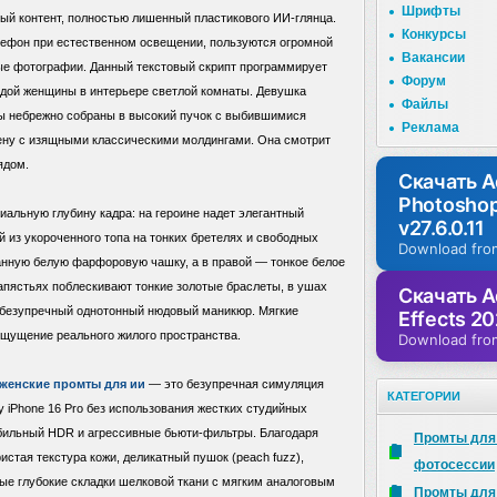
Шрифты
ый контент, полностью лишенный пластикового ИИ-глянца.
Конкурсы
ефон при естественном освещении, пользуются огромной
Вакансии
ые фотографии. Данный текстовый скрипт программирует
Форум
лодой женщины в интерьере светлой комнаты. Девушка
Файлы
осы небрежно собраны в высокий пучок с выбившимися
Реклама
тену с изящными классическими молдингами. Она смотрит
ядом.
Скачать 
Photosho
иальную глубину кадра: на героине надет элегантный
v27.6.0.11
 из укороченного топа на тонких бретелях и свободных
Download fro
канную белую фарфоровую чашку, а в правой — тонкое белое
пястьях поблескивают тонкие золотые браслеты, в ушах
Скачать A
н безупречный однотонный нюдовый маникюр. Мягкие
Effects 20
 ощущение реального жилого пространства.
Download fro
женские промты для ии
— это безупречная симуляция
КАТЕГОРИИ
еру iPhone 16 Pro без использования жестких студийных
бильный HDR и агрессивные бьюти-фильтры. Благодаря
Промты для
стая текстура кожи, деликатный пушок (peach fuzz),
фотосессии
ые глубокие складки шелковой ткани с мягким аналоговым
Промты для