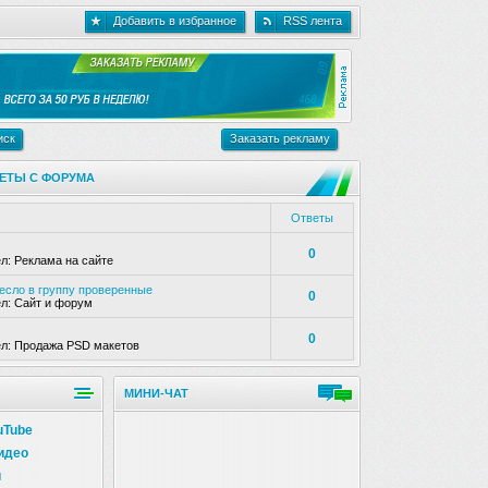
Добавить в избранное
RSS лента
иск
Заказать рекламу
ЕТЫ С ФОРУМА
Ответы
0
ел:
Реклама на сайте
несло в группу проверенные
0
ел:
Сайт и форум
0
ел:
Продажа PSD макетов
МИНИ-ЧАТ
uTube
идео
и