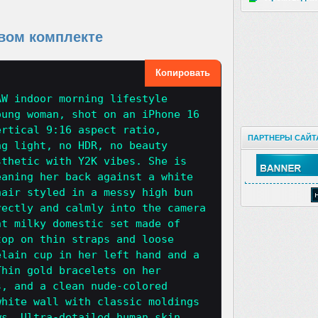
вом комплекте
Копировать
AW indoor morning lifestyle
oung woman, shot on an iPhone 16
ertical 9:16 aspect ratio,
ПАРТНЕРЫ САЙТ
ng light, no HDR, no beauty
sthetic with Y2K vibes. She is
eaning her back against a white
hair styled in a messy high bun
rectly and calmly into the camera
nt milky domestic set made of
top on thin straps and loose
elain cup in her left hand and a
Thin gold bracelets on her
s, and a clean nude-colored
white wall with classic moldings
ws. Ultra-detailed human skin