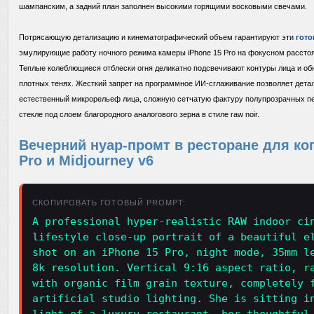
шампанским, а задний план заполнен высокими горящими восковыми свечами.
Потрясающую детализацию и кинематографический объем гарантируют эти
гото
эмулирующие работу ночного режима камеры iPhone 15 Pro на фокусном расстоя
Теплые колеблющиеся отблески огня деликатно подсвечивают контуры лица и об
плотных тенях. Жесткий запрет на программное ИИ-сглаживание позволяет дета
естественный микрорельеф лица, сложную сетчатую фактуру полупрозрачных пер
стекле под слоем благородного аналогового зерна в стиле raw noir.
Вечерний нуар-промт в ресторане для коп
Pro и Midjourney v6
СКОПИРОВАТЬ ГОТОВЫЙ PROMPT:
A professional hyper-realistic RAW indoor ci
lifestyle close-up portrait of a beautiful e
shot on an iPhone 15 Pro, night mode, 35mm l
8k resolution. Vertical 9:16 aspect ratio, r
with organic film grain texture, completely 
artificial studio lighting. She is sitting i