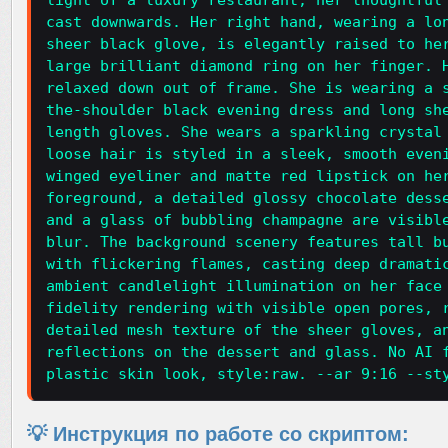
light of a luxury restaurant, her thoughtful
cast downwards. Her right hand, wearing a lo
sheer black glove, is elegantly raised to he
large brilliant diamond ring on her finger. 
relaxed down out of frame. She is wearing a 
the-shoulder black evening dress and long sh
length gloves. She wears a sparkling crystal
loose hair is styled in a sleek, smooth even
winged eyeliner and matte red lipstick on he
foreground, a detailed glossy chocolate dess
and a glass of bubbling champagne are visibl
blur. The background scenery features tall b
with flickering flames, casting deep dramati
ambient candlelight illumination on her face
fidelity rendering with visible open pores, 
detailed mesh texture of the sheer gloves, a
reflections on the dessert and glass. No AI 
plastic skin look, style:raw. --ar 9:16 --st
💡 Инструкция по работе со скриптом: