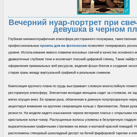
Вечерний нуар-портрет при свеч
девушка в черном п
Глубокая кинематографичная атмосфера ресторанного полумрака, таинственная 
профессиональные
промты для ии фотосессии
позволяют генерировать роско
уровня. Использование живого пламени восковых свечей в качестве основного 
драматичные глубокие тени и исключает плоский цифровой глянец. Такие лайфс
оформления премиальных веб-ресурсов, ведения фэшн-блогов и создания экскл
стирая грань между виртуальной графикой и реальным снимком.
Композиция крупного плана по грудь выстраивает сложную многослойную геомет
ресторанную атмосферу. Элегантная молодая женщина сидит за столиком, ее з
мягко опущен вниз. Ее правая рука, облаченная в длинную полупрозрачную черну
акцентируя внимание на крупном сверкающем кольце с бриллиантом. Левая рука
резкости. На модели надето изысканное черное вечернее платье с открытыми п
кристальное колье-чокер. Распущенные волосы уложены в безупречную гладкую
выразительными графичными стрелками на веках и матовой красной помадой. Н
расположены глянцевый шоколадный десерт на белой фарфоровой тарелке и из