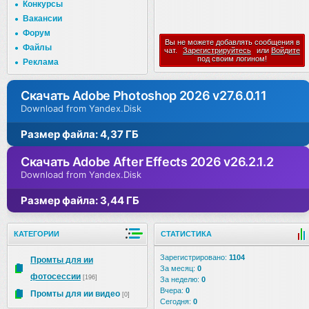
Конкурсы
Вакансии
Форум
Вы не можете добавлять сообщения в
Файлы
чат.
Зарегистрируйтесь
или
Войдите
под своим логином!
Реклама
Скачать Adobe Photoshop 2026 v27.6.0.11
Download from Yandex.Disk
Размер файла: 4,37 ГБ
Скачать Adobe After Effects 2026 v26.2.1.2
Download from Yandex.Disk
Размер файла: 3,44 ГБ
КАТЕГОРИИ
СТАТИСТИКА
Зарегистрировано:
1104
Промты для ии
За месяц:
0
фотосессии
[196]
За неделю:
0
Вчера:
0
Промты для ии видео
[0]
Сегодня:
0