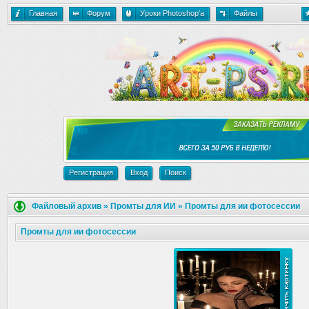
Главная
Форум
Уроки Photoshop'a
Файлы
Регистрация
Вход
Поиск
Файловый архив
»
Промты для ИИ
»
Промты для ии фотосессии
Промты для ии фотосессии