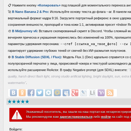
📋 Нажмите кнопку
«Копировать»
под плашкой для моментального переноса анг
🚀
В Nano Banana 2 & Pro:
Используйте основу текста до флага --ar. В панели н
вертикальный формат кадра 9:16. Загрузите портретный референс в окно удержа
сохранения внешности, пропорций и тона кожи 1:1, активировав пресет «Indoor Re
🎨
В Midjourney v6:
Вставьте скопированный скрипт в Discord. Чтобы сложный ма
вечерняя прическа и украшения перенеслись без изменений на 100%, пропишите
параметры удержания персонажа:
--cref [ссылка_на_твое_фото] --cw 
гарантирует удержание глубоких теней от свечей без ИИ-размытия полутонов.
⚙️
В Stable Diffusion (SDXL / Flux):
Модель Flux.1 (Dev) идеально справится со 
полупрозрачной перчатке у лица, прорисовкой чокера и текстурой шоколадного 
используйте расширение ReActor. В графу Negative prompt (для SDXL) внесите:
"
quality, harsh direct flash light, strong studio artificial lighting, bright daylight, sun, extra
watermarks"
.
Уважаемый посетитель, вы зашли на наш портал как незарегистриро
Мы рекомендуем вам
зарегистрироваться
либо
войти
на сайт под 
Войдите: