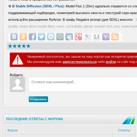
⚙️
В Stable Diffusion (SDXL / Flux):
Model Flux.1 (Dev) идеально справится со сл
поддерживающей подбородок, геометрией высокого хвоста и текстурой серо-крас
используйте расширение ReActor. В графу Negative prompt (для SDXL) внесите:
"
quality, sharp direct studio flash, neon, extra limbs, plastic smooth skin, text, watermar
Уважаемый посетитель, вы зашли на наш портал как незарегистриро
Мы рекомендуем вам
зарегистрироваться
либо
войти
на сайт под 
Войдите:
Отправить
ПОСЛЕДНИЕ ОТВЕТЫ С ФОРУМА
Форум
Ответы