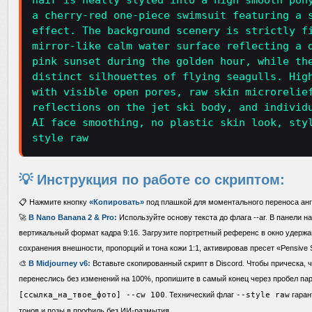
hair is neatly styled into a high smooth pon
a cherry-red one-piece swimsuit featuring a 
effect. The background scenery is strictly f
mirror-like calm water surface reflecting a 
pink sunset during the golden hour, while th
distinct silhouettes of flying seagulls. Hig
with visible open pores, raw skin microrelie
reflections on the jet ski body, and individ
AI face smoothing, no plastic skin look, sty
style raw
💡 Инструкция по работе со скриптом:
📋 Нажмите кнопку
«Копировать»
под плашкой для моментального переноса анг
🚀
В Nano Banana 2 & Pro:
Используйте основу текста до флага --ar. В панели н
вертикальный формат кадра 9:16. Загрузите портретный референс в окно удержа
сохранения внешности, пропорций и тона кожи 1:1, активировав пресет «Pensive 
🎨
В Midjourney v6:
Вставьте скопированный скрипт в Discord. Чтобы прическа, ч
перенеслись без изменений на 100%, пропишите в самый конец через пробел п
[ссылка_на_твое_фото] --cw 100
. Технический флаг
--style raw
гаран
тонов и позы в профиль без ИИ-размытия.