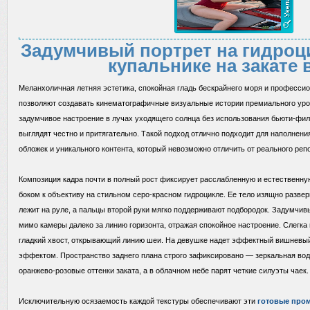
Задумчивый портрет на гидроц
купальнике на закате 
Меланхоличная летняя эстетика, спокойная гладь бескрайнего моря и професс
позволяют создавать кинематографичные визуальные истории премиального уро
задумчивое настроение в лучах уходящего солнца без использования бьюти-филь
выглядят честно и притягательно. Такой подход отлично подходит для наполнени
обложек и уникального контента, который невозможно отличить от реального реп
Композиция кадра почти в полный рост фиксирует расслабленную и естественн
боком к объективу на стильном серо-красном гидроцикле. Ее тело изящно развер
лежит на руле, а пальцы второй руки мягко поддерживают подбородок. Задумчи
мимо камеры далеко за линию горизонта, отражая спокойное настроение. Слегк
гладкий хвост, открывающий линию шеи. На девушке надет эффектный вишневый
эффектом. Пространство заднего плана строго зафиксировано — зеркальная вод
оранжево-розовые оттенки заката, а в облачном небе парят четкие силуэты чаек.
Исключительную осязаемость каждой текстуры обеспечивают эти
готовые пром