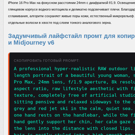
iPhone 16 Pro Max на фокусном расстоянии 24mm с диафрагмой f/1.9. Освещение 
глянцевом корпусе водного мотоцикла и деликатно подсвечивает плечи. Благода
сглаживания, алгоритм сохраняет живые поры кожи, естественный микрорельеф л
отдельные волоски в хвосте под слоем тонкого аналогового зерна.
Задумчивый лайфстайл промт для копиро
и Midjourney v6
СКОПИРОВАТЬ ГОТОВЫЙ PROMPT:
A professional hyper-realistic RAW outdoor l
length portrait of a beautiful young woman, 
Pro Max, 24mm lens, f/1.9 aperture, 8k resol
aspect ratio, raw lifestyle aesthetic with f
texture, completely free of artificial studi
sitting pensive and relaxed sideways to the 
grey and red jet ski in the calm, quiet sea.
one hand rests on the handlebar, while the f
hand gently support her chin, her calm gaze 
the lens into the distance with closed lips.