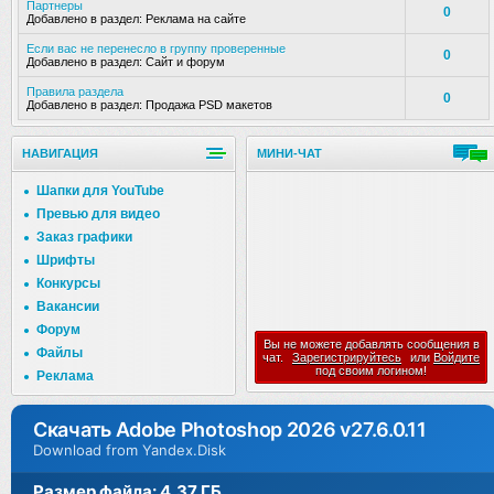
Партнеры
0
Добавлено в раздел:
Реклама на сайте
Если вас не перенесло в группу проверенные
0
Добавлено в раздел:
Сайт и форум
Правила раздела
0
Добавлено в раздел:
Продажа PSD макетов
НАВИГАЦИЯ
МИНИ-ЧАТ
Шапки для YouTube
Превью для видео
Заказ графики
Шрифты
Конкурсы
Вакансии
Форум
Вы не можете добавлять сообщения в
Файлы
чат.
Зарегистрируйтесь
или
Войдите
под своим логином!
Реклама
Скачать Adobe Photoshop 2026 v27.6.0.11
Download from Yandex.Disk
Размер файла: 4,37 ГБ