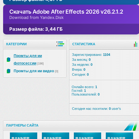
Скачать Adobe After Effects 2026 v26.2.1.2
Download from Yandex.Disk
Размер файла: 3,44 ГБ
КАТЕГОРИИ
СТАТИСТИКА
Зарегистрировано:
1104
Промты для ии
За месяц:
0
фотосессии
[196]
За неделю:
0
Вчера:
0
Промты для ии видео
[0]
Сегодня:
0
Онлайн всего:
1
Гостей:
1
Пользователей:
0
Сегодня нас посетили:
0
user's
ПАРТНЕРЫ САЙТА