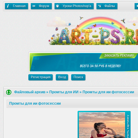
Главная
Форум
Уроки Photoshop'a
Файлы
Регистрация
Вход
Поиск
Файловый архив
»
Промты для ИИ
»
Промты для ии фотосессии
Промты для ии фотосессии