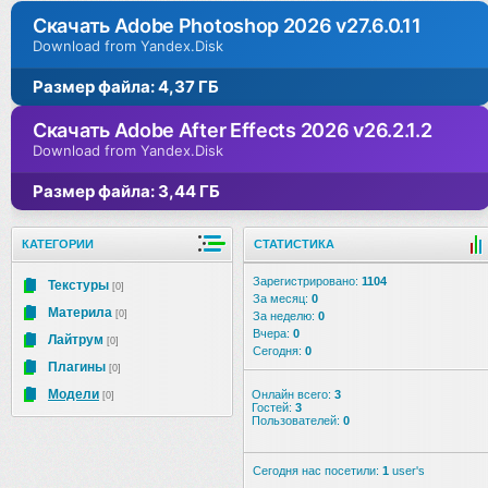
Скачать Adobe Photoshop 2026 v27.6.0.11
Download from Yandex.Disk
Размер файла: 4,37 ГБ
Скачать Adobe After Effects 2026 v26.2.1.2
Download from Yandex.Disk
Размер файла: 3,44 ГБ
КАТЕГОРИИ
СТАТИСТИКА
Зарегистрировано:
1104
Текстуры
[0]
За месяц:
0
Материла
[0]
За неделю:
0
Вчера:
0
Лайтрум
[0]
Сегодня:
0
Плагины
[0]
Модели
Онлайн всего:
3
[0]
Гостей:
3
Пользователей:
0
Сегодня нас посетили:
1
user's