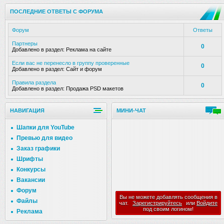
ПОСЛЕДНИЕ ОТВЕТЫ С ФОРУМА
Форум
Ответы
Партнеры
0
Добавлено в раздел:
Реклама на сайте
Если вас не перенесло в группу проверенные
0
Добавлено в раздел:
Сайт и форум
Правила раздела
0
Добавлено в раздел:
Продажа PSD макетов
НАВИГАЦИЯ
МИНИ-ЧАТ
Шапки для YouTube
Превью для видео
Заказ графики
Шрифты
Конкурсы
Вакансии
Форум
Вы не можете добавлять сообщения в
Файлы
чат.
Зарегистрируйтесь
или
Войдите
под своим логином!
Реклама