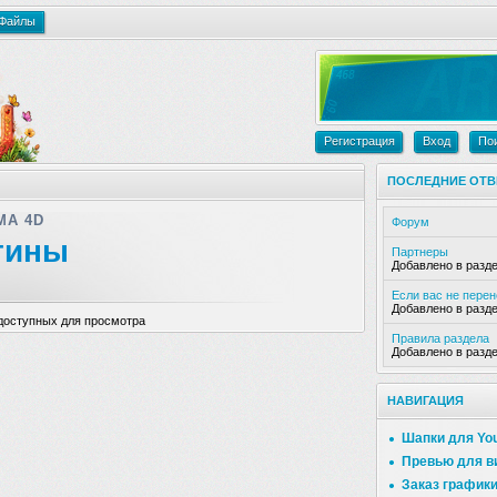
Файлы
Регистрация
Вход
По
ПОСЛЕДНИЕ ОТВ
MA 4D
Форум
гины
Партнеры
Добавлено в разд
Если вас не пере
Добавлено в разд
доступных для просмотра
Правила раздела
Добавлено в разд
НАВИГАЦИЯ
Шапки для Yo
Превью для в
Заказ график