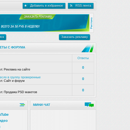
Добавить в избранное
RSS лента
иск
Заказать рекламу
ЕТЫ С ФОРУМА
Ответы
0
ел:
Реклама на сайте
несло в группу проверенные
0
ел:
Сайт и форум
0
ел:
Продажа PSD макетов
МИНИ-ЧАТ
uTube
идео
и