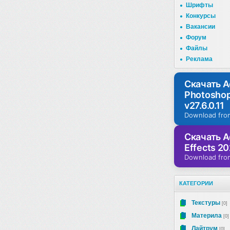
Шрифты
Конкурсы
Вакансии
Форум
Файлы
Реклама
Скачать 
Photosho
v27.6.0.11
Download fro
Скачать A
Effects 20
Download fro
КАТЕГОРИИ
Текстуры
[0]
Материла
[0]
Лайтрум
[0]