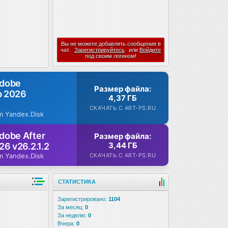
Вы не можете добавлять сообщения в
чат.
Зарегистрируйтесь
или
Войдите
под своим логином!
Adobe
Размер файла:
p 2026
4,37 ГБ
СКАЧАТЬ С ART-PS.RU
m Yandex.Disk
dobe After
Размер файла:
3,44 ГБ
26 v26.2.1.2
СКАЧАТЬ С ART-PS.RU
m Yandex.Disk
СТАТИСТИКА
Зарегистрировано:
1104
За месяц:
0
За неделю:
0
Вчера:
0