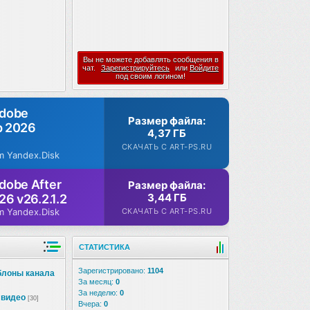
Вы не можете добавлять сообщения в
чат.
Зарегистрируйтесь
или
Войдите
под своим логином!
Adobe
Размер файла:
p 2026
4,37 ГБ
СКАЧАТЬ С ART-PS.RU
m Yandex.Disk
dobe After
Размер файла:
3,44 ГБ
26 v26.2.1.2
СКАЧАТЬ С ART-PS.RU
m Yandex.Disk
СТАТИСТИКА
Зарегистрировано:
1104
блоны канала
За месяц:
0
За неделю:
0
 видео
[30]
Вчера:
0