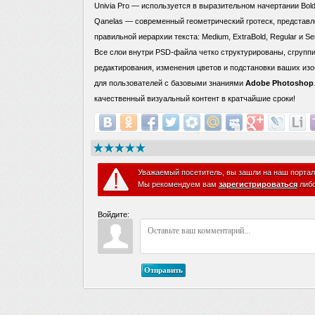
Univia Pro — используется в выразительном начертании Bol
Qanelas — современный геометрический гротеск, представл
правильной иерархии текста: Medium, ExtraBold, Regular и Se
Все слои внутри PSD-файла четко структурированы, сгруппи
редактирования, изменения цветов и подстановки ваших и
для пользователей с базовыми знаниями
Adobe Photoshop
качественный визуальный контент в кратчайшие сроки!
Уважаемый посетитель, вы зашли на наш портал
Мы рекомендуем вам
зарегистрироваться
либ
Войдите:
Отправить