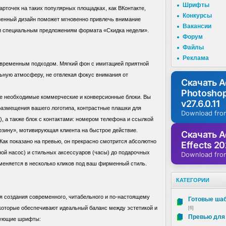
Шрифты
рточек на таких популярных площадках, как ВКонтакте,
Конкурсы
лненный дизайн поможет мгновенно привлечь внимание
Вакансии
и специальным предложениям формата «Скидка недели».
Форум
Файлы
Реклама
современным подходом. Мягкий фон с имитацией приятной
ьную атмосферу, не отвлекая фокус внимания от
Скачать 
Photosho
се необходимые коммерческие и конверсионные блоки. Вы
v27.6.0.11
 размещения вашего логотипа, контрастные плашки для
Download fro
, а также блок с контактами: номером телефона и ссылкой
рзину», мотивирующая клиента на быстрое действие.
Скачать A
Как показано на превью, он прекрасно смотрится абсолютно
Effects 20
ой насос) и стильных аксессуаров (часы) до подарочных
Download fro
меняется в несколько кликов под ваш фирменный стиль.
КАТЕГОРИИ
я создания современного, читабельного и по-настоящему
Готовые ша
которые обеспечивают идеальный баланс между эстетикой и
[6]
Превью для
дующие шрифты: