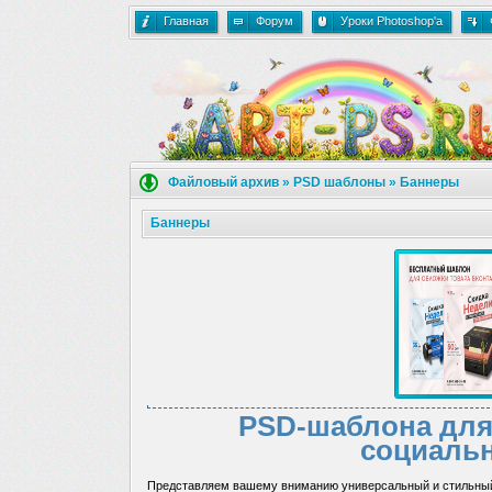
Главная
Форум
Уроки Photoshop'a
Файловый архив
»
PSD шаблоны
»
Баннеры
Баннеры
PSD-шаблона для
социальн
Представляем вашему вниманию универсальный и стильн