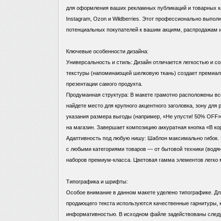
для оформления ваших рекламных публикаций и товарных ка
Instagram, Ozon и Wildberries. Этот профессионально выпо
потенциальных покупателей к вашим акциям, распродажам 
Ключевые особенности дизайна:
Универсальность и стиль: Дизайн отличается легкостью и 
текстуры (напоминающей шелковую ткань) создает премиал
презентации самого продукта.
Продуманная структура: В макете грамотно расположены в
найдете место для крупного акцентного заголовка, зону для
указания размера выгоды (например, «Не упусти! 50% OFF»)
на магазин. Завершает композицию аккуратная кнопка «В ко
Адаптивность под любую нишу: Шаблон максимально гибок. 
с любыми категориями товаров — от бытовой техники (водян
наборов премиум-класса. Цветовая гамма элементов легко 
Типографика и шрифты:
Особое внимание в данном макете уделено типографике. Дл
продающего текста используются качественные гарнитуры, 
информативностью. В исходном файле задействованы сле