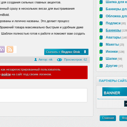
Шапка для 
d для создания сильных главных акцентов.
енный сразу в нескольких весах для выстраивания
Баннеры дл
miBold.
Обложка для
рованы и логично названы. Это делает процесс
Подписи
[95]
зображений товара максимально быстрым и удобным даже
Баннеры
[128
. Шаблон полностью готов к работе и поможет вам создать
Аватары
[146
Макеты
[25]
Иконки
Скачать с
Яндекс Disk
[136]
Шапки
[58]
Автор:
nik
Просмотров: 62
Другие
[37]
 как незарегистрированный пользователь.
о
войти
на сайт под своим логином.
ПАРТНЕРЫ САЙТ
Главная
Фо