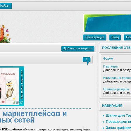
Файлы
Регистрация
Вход
По
ПОСЛЕДНИЕ ОТВ
Добавить материал
Форум
0
Партнеры
Добавлено в разд
Если вас не пере
Добавлено в разд
Правила раздела
Добавлено в разд
НАВИГАЦИЯ
 маркетплейсов и
Шапки для Yo
ых сетей
Превью для в
Заказ график
ый
PSD-шаблон
обложки товара, который идеально подойдет