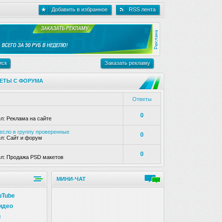
Добавить в избранное
RSS лента
иск
Заказать рекламу
ЕТЫ С ФОРУМА
Ответы
0
ел:
Реклама на сайте
несло в группу проверенные
0
ел:
Сайт и форум
0
ел:
Продажа PSD макетов
МИНИ-ЧАТ
uTube
идео
и