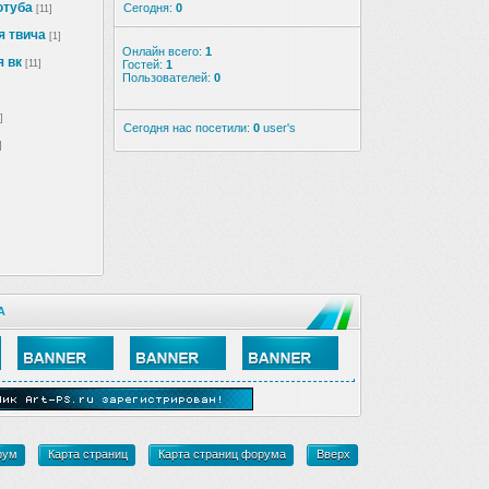
ютуба
Сегодня:
0
[11]
я твича
[1]
Онлайн всего:
1
 вк
[11]
Гостей:
1
Пользователей:
0
]
Сегодня нас посетили:
0
user's
]
А
рум
Карта страниц
Карта страниц форума
Вверх