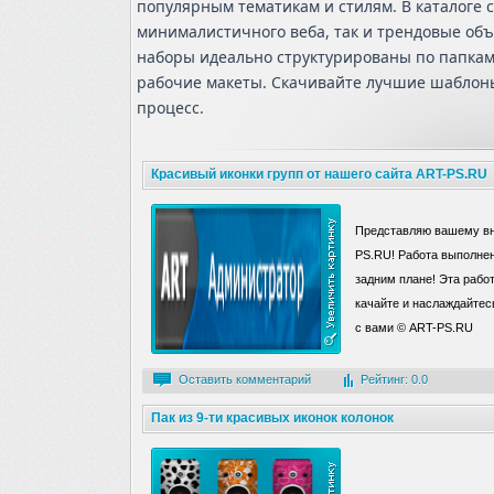
популярным тематикам и стилям. В каталоге 
минималистичного веба, так и трендовые объ
наборы идеально структурированы по папкам
рабочие макеты. Скачивайте лучшие шаблоны
процесс.
Красивый иконки групп от нашего сайта ART-PS.RU
Представляю вашему вн
PS.RU! Работа выполнен
задним плане! Эта работ
качайте и наслаждайтес
с вами © ART-PS.RU
Оставить комментарий
Рейтинг: 0.0
Пак из 9-ти красивых иконок колонок