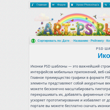
Главная
Форум
Уроки Photoshop'a
Сортировать по:
Дате
·
Названию
·
Рейтингу
·
Ко
PSD Ш
Ико
Иконки PSD шаблоны — это важнейший строи
интерфейсов мобильных приложений, веб-сай
Главное преимущество графики в формате PSD
элементы представляют собой аккуратные век
можете бесконечно масштабировать пиктогра
перекрашивать их, добавлять фирменные стил
ускоряет прототипирование и избавляет от д
портале вы можете бесплатно скачать иконк