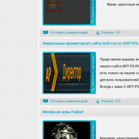
Яркие, красочные и
Оставить комментарий
Рейтинг: 0.0
Уникальные иконки групп сайта m16-rus от (ART-PS
Представляю вашему вн
нашего сайта ART-PS.RU
есть только на нашем с
для всех пользователей
Всегда с вами © ART-P
Оставить комментарий
Рейтинг: 0.0
Иконка из игры Fallout
Красивая, качественная и