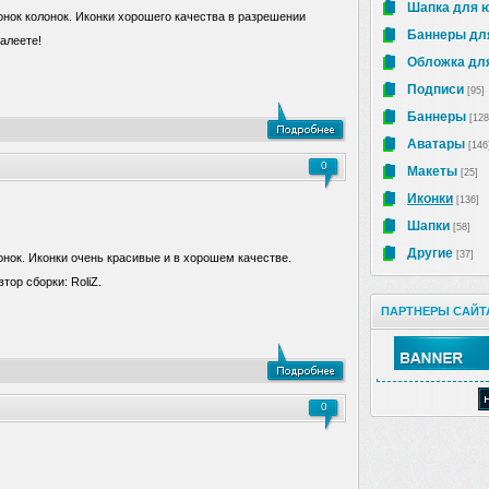
Шапка для 
конок колонок. Иконки хорошего качества в разрешении
Баннеры дл
алеете!
Обложка для
Подписи
[95]
Баннеры
[128
Аватары
[146
0
Макеты
[25]
Иконки
[136]
Шапки
[58]
Другие
[37]
онок. Иконки очень красивые и в хорошем качестве.
тор сборки: RoliZ.
ПАРТНЕРЫ САЙТ
0