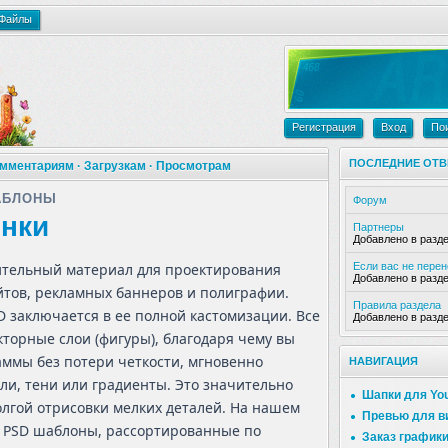
Файлы
Регистрация
Вход
По
ПОСЛЕДНИЕ ОТВ
мментариям
·
Загрузкам
·
Просмотрам
АБЛОНЫ
Форум
нки
Партнеры
Добавлено в разд
тельный материал для проектирования
Если вас не пере
Добавлено в разд
тов, рекламных баннеров и полиграфии.
Правила раздела
 заключается в ее полной кастомизации. Все
Добавлено в разд
торные слои (фигуры), благодаря чему вы
ммы без потери четкости, мгновенно
НАВИГАЦИЯ
и, тени или градиенты. Это значительно
Шапки для Yo
олгой отрисовки мелких деталей. На нашем
Превью для в
и PSD шаблоны, рассортированные по
Заказ график