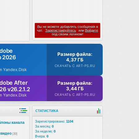
Вы не можете добавлять сообщения в
чат.
Зарегистрируйтесь
или
Войдите
под своим логином!
Adobe
Размер файла:
p 2026
4,37 ГБ
СКАЧАТЬ С ART-PS.RU
m Yandex.Disk
dobe After
Размер файла:
3,44 ГБ
26 v26.2.1.2
СКАЧАТЬ С ART-PS.RU
m Yandex.Disk
СТАТИСТИКА
Зарегистрировано:
1104
блоны канала
За месяц:
0
За неделю:
0
 видео
[30]
Вчера:
0