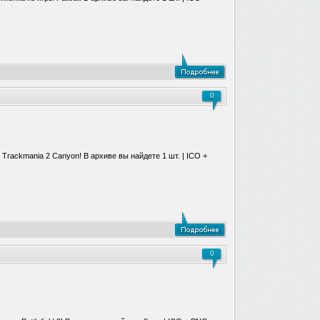
0
 Trackmania 2 Canyon! В архиве вы найдете 1 шт. | ICO +
0