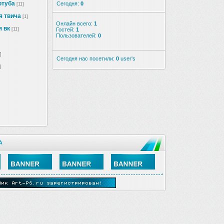
ютуба
Сегодня:
0
[11]
я твича
[1]
Онлайн всего:
1
 вк
[11]
Гостей:
1
Пользователей:
0
]
Сегодня нас посетили:
0
user's
]
А