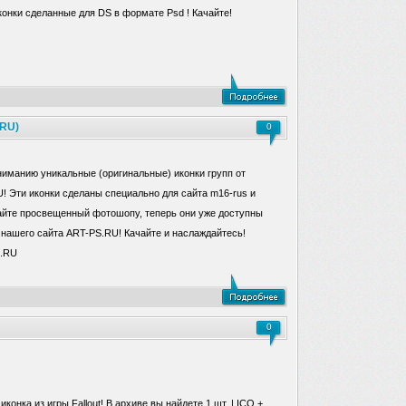
конки сделанные для DS в формате Psd ! Качайте!
.RU)
0
иманию уникальные (оригинальные) иконки групп от
! Эти иконки сделаны специально для сайта m16-rus и
айте просвещенный фотошопу, теперь они уже доступны
 нашего сайта ART-PS.RU! Качайте и наслаждайтесь!
S.RU
0
конка из игры Fallout! В архиве вы найдете 1 шт. | ICO +