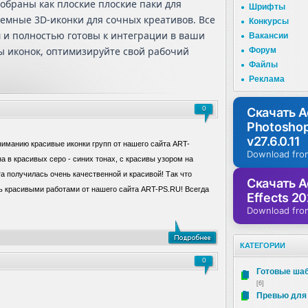
собраны как плоские плоские паки для
Шрифты
емные 3D-иконки для сочных креативов. Все
Конкурсы
 и полностью готовы к интеграции в ваши
Вакансии
 иконок, оптимизируйте свой рабочий
Форум
Файлы
Реклама
0
Скачать 
Photosho
v27.6.0.11
иманию красивые иконки групп от нашего сайта ART-
Download fro
а в красивых серо - синих тонах, с красивы узором на
а получилась очень качественной и красивой! Так что
Скачать A
ь красивыми работами от нашего сайта ART-PS.RU! Всегда
Effects 20
Download fro
КАТЕГОРИИ
0
Готовые ша
[6]
Превью для