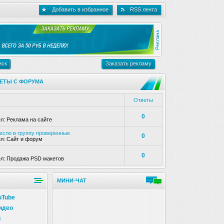
Добавить в избранное
RSS лента
иск
Заказать рекламу
ЕТЫ С ФОРУМА
Ответы
0
ел:
Реклама на сайте
несло в группу проверенные
0
ел:
Сайт и форум
0
ел:
Продажа PSD макетов
МИНИ-ЧАТ
uTube
идео
и