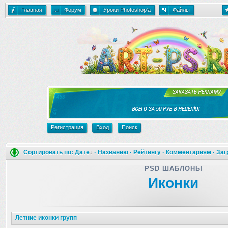
Главная
Форум
Уроки Photoshop'a
Файлы
Регистрация
Вход
Поиск
Сортировать по:
Дате
·
Названию
·
Рейтингу
·
Комментариям
·
Заг
PSD ШАБЛОНЫ
Иконки
Летние иконки групп