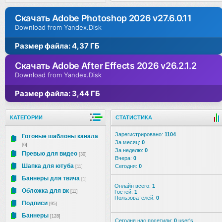
Скачать Adobe Photoshop 2026 v27.6.0.11
Download from Yandex.Disk
Размер файла: 4,37 ГБ
Скачать Adobe After Effects 2026 v26.2.1.2
Download from Yandex.Disk
Размер файла: 3,44 ГБ
КАТЕГОРИИ
СТАТИСТИКА
Зарегистрировано:
1104
Готовые шаблоны канала
За месяц:
0
[6]
За неделю:
0
Превью для видео
[30]
Вчера:
0
Шапка для ютуба
Сегодня:
0
[11]
Баннеры для твича
[1]
Онлайн всего:
1
Обложка для вк
[11]
Гостей:
1
Пользователей:
0
Подписи
[95]
Баннеры
[128]
Сегодня нас посетили:
0
user's