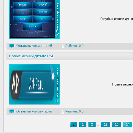
Голубые иконки для в
Оставить комментарий
Рейтинг: 0.0
Новые иконки Диз-Кс PSD
Новые иконки
Оставить комментарий
Рейтинг: 0.0
«
1
2
...
12
13
14