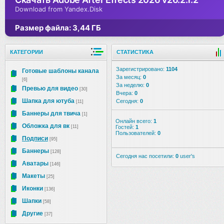
Download from Yandex.Disk
Размер файла: 3,44 ГБ
КАТЕГОРИИ
СТАТИСТИКА
Зарегистрировано:
1104
Готовые шаблоны канала
За месяц:
0
[6]
За неделю:
0
Превью для видео
[30]
Вчера:
0
Шапка для ютуба
Сегодня:
0
[11]
Баннеры для твича
[1]
Онлайн всего:
1
Обложка для вк
[11]
Гостей:
1
Пользователей:
0
Подписи
[95]
Баннеры
[128]
Сегодня нас посетили:
0
user's
Аватары
[146]
Макеты
[25]
Иконки
[136]
Шапки
[58]
Другие
[37]