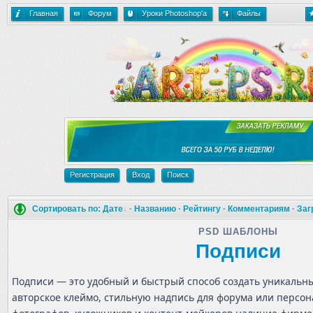
Главная
Форум
Уроки Photoshop'a
Файлы
Регистрация
Вход
Поиск
Сортировать по:
Дате
·
Названию
·
Рейтингу
·
Комментариям
·
Заг
PSD ШАБЛОНЫ
Подписи
Подписи — это удобный и быстрый способ создать уникальны
авторское клеймо, стильную надпись для форума или персон