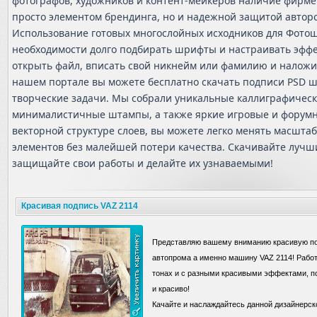
фотографов, художников и контент-мейкеров наличие фирме
просто элементом брендинга, но и надежной защитой авторс
Использование готовых многослойных исходников для Фотош
необходимости долго подбирать шрифты и настраивать эффек
открыть файл, вписать свой никнейм или фамилию и наложит
нашем портале вы можете бесплатно скачать подписи PSD 
творческие задачи. Мы собрали уникальные каллиграфичес
минималистичные штампы, а также яркие игровые и форумн
векторной структуре слоев, вы можете легко менять масштаб
элементов без малейшей потери качества. Скачивайте луч
защищайте свои работы и делайте их узнаваемыми!
Красивая подпись VAZ 2114
Представляю вашему вниманию красивую по
автопрома а именно машину VAZ 2114! Рабо
тонах и с разными красивыми эффектами, по
и красиво!
Качайте и наслаждайтесь данной дизайнерско