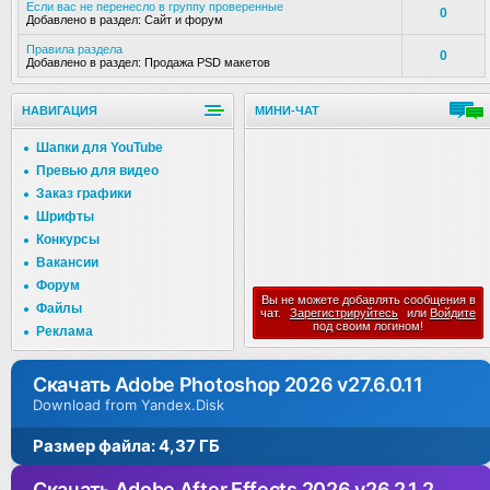
Если вас не перенесло в группу проверенные
0
Добавлено в раздел:
Сайт и форум
Правила раздела
0
Добавлено в раздел:
Продажа PSD макетов
НАВИГАЦИЯ
МИНИ-ЧАТ
Шапки для YouTube
Превью для видео
Заказ графики
Шрифты
Конкурсы
Вакансии
Форум
Вы не можете добавлять сообщения в
Файлы
чат.
Зарегистрируйтесь
или
Войдите
под своим логином!
Реклама
Скачать Adobe Photoshop 2026 v27.6.0.11
Download from Yandex.Disk
Размер файла: 4,37 ГБ
Скачать Adobe After Effects 2026 v26.2.1.2