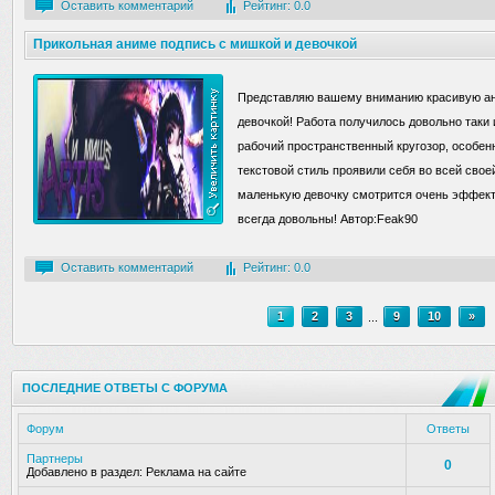
Оставить комментарий
Рейтинг: 0.0
Прикольная аниме подпись с мишкой и девочкой
Представляю вашему вниманию красивую ан
девочкой! Работа получилось довольно таки
рабочий пространственный кругозор, особе
текстовой стиль проявили себя во всей свое
маленькую девочку смотрится очень эффектн
всегда довольны! Автор:Feak90
Оставить комментарий
Рейтинг: 0.0
1
2
3
...
9
10
»
ПОСЛЕДНИЕ ОТВЕТЫ С ФОРУМА
Форум
Ответы
Партнеры
0
Добавлено в раздел:
Реклама на сайте