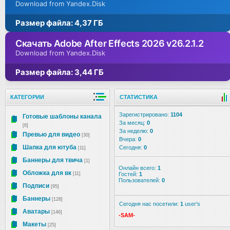
Download from Yandex.Disk
Размер файла: 4,37 ГБ
Скачать Adobe After Effects 2026 v26.2.1.2
Download from Yandex.Disk
Размер файла: 3,44 ГБ
КАТЕГОРИИ
СТАТИСТИКА
Зарегистрировано:
1104
Готовые шаблоны канала
За месяц:
0
[6]
За неделю:
0
Превью для видео
[30]
Вчера:
0
Шапка для ютуба
Сегодня:
0
[11]
Баннеры для твича
[1]
Онлайн всего:
1
Обложка для вк
[11]
Гостей:
1
Пользователей:
0
Подписи
[95]
Баннеры
[128]
Сегодня нас посетили:
1
user's
Аватары
[146]
-SAM-
Макеты
[25]