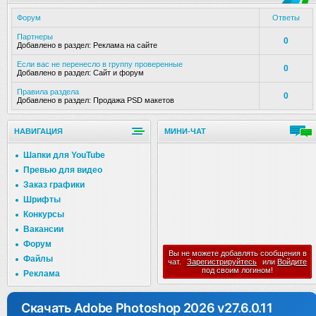
Форум
Ответы
Партнеры
0
Добавлено в раздел:
Реклама на сайте
Если вас не перенесло в группу проверенные
0
Добавлено в раздел:
Сайт и форум
Правила раздела
0
Добавлено в раздел:
Продажа PSD макетов
НАВИГАЦИЯ
МИНИ-ЧАТ
Шапки для YouTube
Превью для видео
Заказ графики
Шрифты
Конкурсы
Вакансии
Форум
Вы не можете добавлять сообщения в
Файлы
чат.
Зарегистрируйтесь
или
Войдите
под своим логином!
Реклама
Скачать Adobe Photoshop 2026 v27.6.0.11