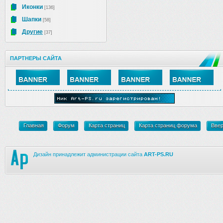
Иконки
[136]
Шапки
[58]
Другие
[37]
ПАРТНЕРЫ САЙТА
Главная
Форум
Карта страниц
Карта страниц форума
Вве
Дизайн принадлежит администрации сайта
ART-PS.RU