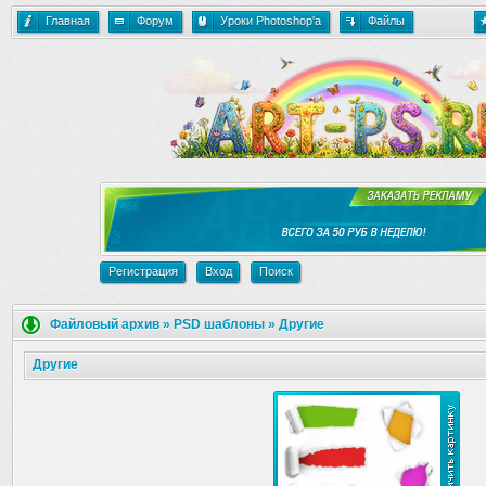
Главная
Форум
Уроки Photoshop'a
Файлы
Регистрация
Вход
Поиск
Файловый архив
»
PSD шаблоны
»
Другие
Другие