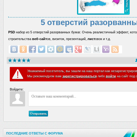
5 отверстий разорванны
PSD
набор из 5
отверстий
разорванных
бумаг.
О
чень реалистичный
эффект, кот
строительства
веб-сайт
ов,
визиток
, презентаций
,
лист
овок
и т.д.
Уважаемый посетитель, вы зашли на наш портал как незарегистриро
Мы рекомендуем вам
зарегистрироваться
либо
войти
на сайт под 
Войдите:
Отправить
ПОСЛЕДНИЕ ОТВЕТЫ С ФОРУМА