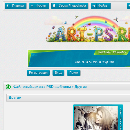
Главная
Форум
Уроки Photoshop'a
Файлы
Регистрация
Вход
Поиск
Файловый архив
»
PSD шаблоны
»
Другие
Другие