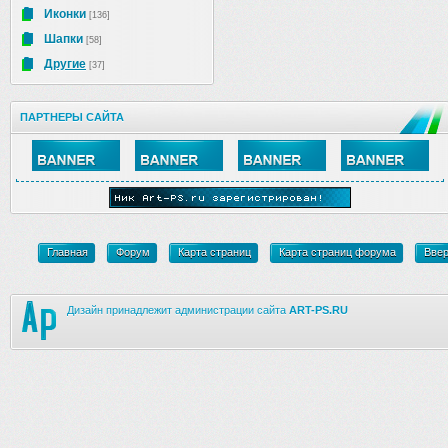
Иконки
[136]
Шапки
[58]
Другие
[37]
ПАРТНЕРЫ САЙТА
Главная
Форум
Карта страниц
Карта страниц форума
Вве
Дизайн принадлежит администрации сайта
ART-PS.RU