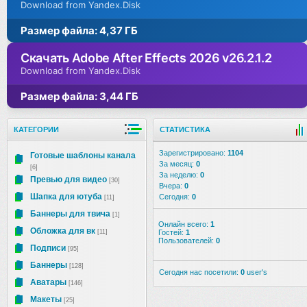
Download from Yandex.Disk
Размер файла: 4,37 ГБ
Скачать Adobe After Effects 2026 v26.2.1.2
Download from Yandex.Disk
Размер файла: 3,44 ГБ
КАТЕГОРИИ
СТАТИСТИКА
Зарегистрировано:
1104
Готовые шаблоны канала
За месяц:
0
[6]
За неделю:
0
Превью для видео
[30]
Вчера:
0
Шапка для ютуба
Сегодня:
0
[11]
Баннеры для твича
[1]
Онлайн всего:
1
Обложка для вк
[11]
Гостей:
1
Пользователей:
0
Подписи
[95]
Баннеры
[128]
Сегодня нас посетили:
0
user's
Аватары
[146]
Макеты
[25]