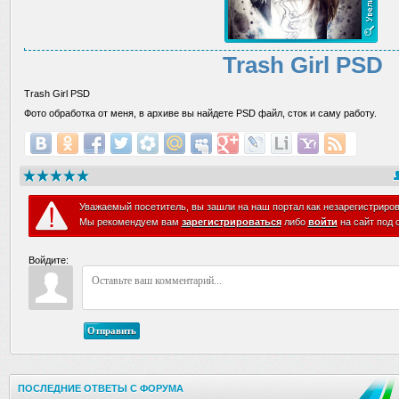
Trash Girl PSD
Trash Girl PSD
Фото обработка от меня, в архиве вы найдете PSD файл, сток и саму работу.
Уважаемый посетитель, вы зашли на наш портал как незарегистриро
Мы рекомендуем вам
зарегистрироваться
либо
войти
на сайт под 
Войдите:
Отправить
ПОСЛЕДНИЕ ОТВЕТЫ С ФОРУМА