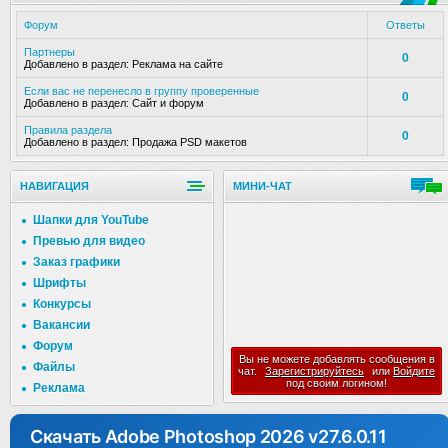
Форум
Ответы
Партнеры
0
Добавлено в раздел:
Реклама на сайте
Если вас не перенесло в группу проверенные
0
Добавлено в раздел:
Сайт и форум
Правила раздела
0
Добавлено в раздел:
Продажа PSD макетов
НАВИГАЦИЯ
МИНИ-ЧАТ
Шапки для YouTube
Превью для видео
Заказ графики
Шрифты
Конкурсы
Вакансии
Форум
Вы не можете добавлять сообщения в
Файлы
чат.
Зарегистрируйтесь
или
Войдите
под своим логином!
Реклама
Скачать Adobe Photoshop 2026 v27.6.0.11