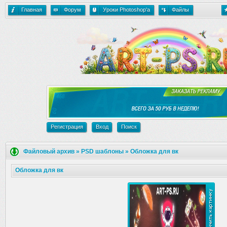
Главная
Форум
Уроки Photoshop'a
Файлы
Регистрация
Вход
Поиск
Файловый архив
»
PSD шаблоны
»
Обложка для вк
Обложка для вк