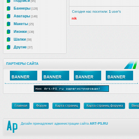
Подписи
[95]
Баннеры
[128]
Сегодня нас посетили:
1
user's
Аватары
[146]
nik
Макеты
[25]
Иконки
[136]
Шапки
[58]
Другие
[37]
ПАРТНЕРЫ САЙТА
Главная
Форум
Карта страниц
Карта страниц форума
Вве
Дизайн принадлежит администрации сайта
ART-PS.RU