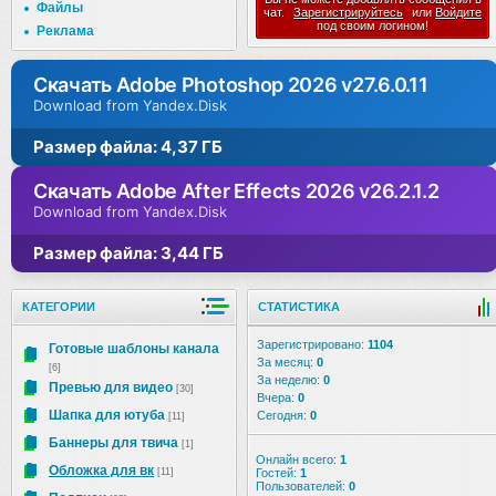
Файлы
чат.
Зарегистрируйтесь
или
Войдите
под своим логином!
Реклама
Скачать Adobe Photoshop 2026 v27.6.0.11
Download from Yandex.Disk
Размер файла: 4,37 ГБ
Скачать Adobe After Effects 2026 v26.2.1.2
Download from Yandex.Disk
Размер файла: 3,44 ГБ
КАТЕГОРИИ
СТАТИСТИКА
Зарегистрировано:
1104
Готовые шаблоны канала
За месяц:
0
[6]
За неделю:
0
Превью для видео
[30]
Вчера:
0
Шапка для ютуба
Сегодня:
0
[11]
Баннеры для твича
[1]
Онлайн всего:
1
Обложка для вк
[11]
Гостей:
1
Пользователей:
0