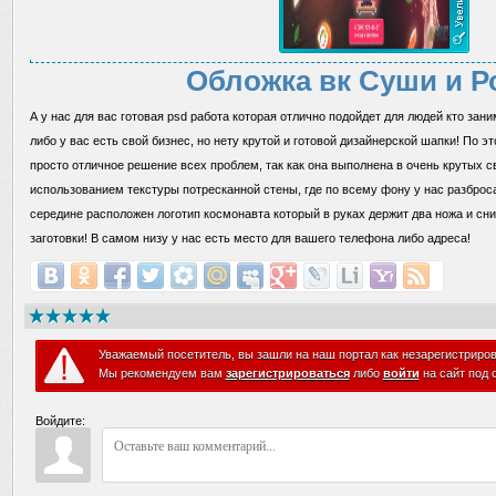
Обложка вк Суши и 
А у нас для вас готовая psd работа которая отлично подойдет для людей кто зан
либо у вас есть свой бизнес, но нету крутой и готовой дизайнерской шапки! По э
просто отличное решение всех проблем, так как она выполнена в очень крутых с
использованием текстуры потресканной стены, где по всему фону у нас разброс
середине расположен логотип космонавта который в руках держит два ножа и сни
заготовки! В самом низу у нас есть место для вашего телефона либо адреса!
Уважаемый посетитель, вы зашли на наш портал как незарегистриро
Мы рекомендуем вам
зарегистрироваться
либо
войти
на сайт под 
Войдите: