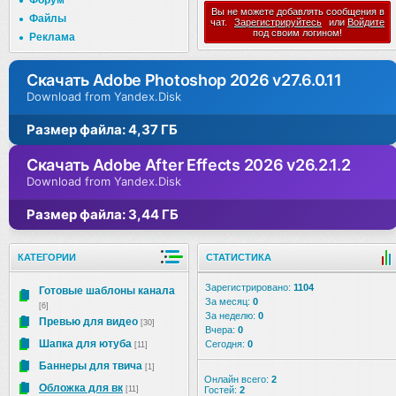
Форум
Вы не можете добавлять сообщения в
Файлы
чат.
Зарегистрируйтесь
или
Войдите
под своим логином!
Реклама
Скачать Adobe Photoshop 2026 v27.6.0.11
Download from Yandex.Disk
Размер файла: 4,37 ГБ
Скачать Adobe After Effects 2026 v26.2.1.2
Download from Yandex.Disk
Размер файла: 3,44 ГБ
КАТЕГОРИИ
СТАТИСТИКА
Зарегистрировано:
1104
Готовые шаблоны канала
За месяц:
0
[6]
За неделю:
0
Превью для видео
[30]
Вчера:
0
Шапка для ютуба
Сегодня:
0
[11]
Баннеры для твича
[1]
Онлайн всего:
2
Обложка для вк
[11]
Гостей:
2