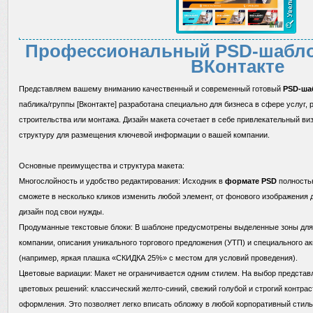
Профессиональный PSD-шабло
ВКонтакте
Представляем вашему вниманию качественный и современный готовый
PSD-ша
паблика/группы [Вконтакте] разработана специально для бизнеса в сфере услуг, 
строительства или монтажа. Дизайн макета сочетает в себе привлекательный ви
структуру для размещения ключевой информации о вашей компании.
Основные преимущества и структура макета:
Многослойность и удобство редактирования: Исходник в
формате PSD
полностью
сможете в несколько кликов изменить любой элемент, от фонового изображения 
дизайн под свои нужды.
Продуманные текстовые блоки: В шаблоне предусмотрены выделенные зоны для 
компании, описания уникального торгового предложения (УТП) и специального а
(например, яркая плашка «СКИДКА 25%» с местом для условий проведения).
Цветовые вариации: Макет не ограничивается одним стилем. На выбор представ
цветовых решений: классический желто-синий, свежий голубой и строгий контра
оформления. Это позволяет легко вписать обложку в любой корпоративный стиль