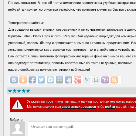
Панель контактов: В нижней части композиции расположена удобная, контрастна
веб-сайта и контактного номера телефона, что помогает клиентам быстро связат
Типографика шаблона:
Для создания выразительных, современных и легко читаемых заголовков в данн
Шрифты: Intro - Black Caps и Intro - Regular. Они идеально подходят для коммерч
уверенный, «весомый» вид и привлекают внимание к главным предложениям. Б
легко воспринимается как с экранов компьютеров, так и с мобильных устройств.
Вам остается лишь заменить фотографию мастера на фоне на снимок вашего спе
она подходит по тематике), вписать собственные контактные данные, название
вашего сообщества полностью готово к публикации!
Уважаемый посетитель, вы зашли на наш портал как незарегистриро
Мы рекомендуем вам
зарегистрироваться
либо
войти
на сайт под 
Войдите: