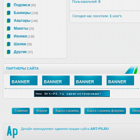
Пользователей:
0
Подписи
[95]
Баннеры
[128]
Сегодня нас посетили:
1
user's
Аватары
[146]
Макеты
[25]
Иконки
[136]
Шапки
[58]
Другие
[37]
ПАРТНЕРЫ САЙТА
Главная
Форум
Карта страниц
Карта страниц форума
Вве
Дизайн принадлежит администрации сайта
ART-PS.RU