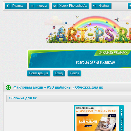
Главная
Форум
Уроки Photoshop'a
Файлы
Регистрация
Вход
Поиск
Файловый архив
»
PSD шаблоны
»
Обложка для вк
Обложка для вк