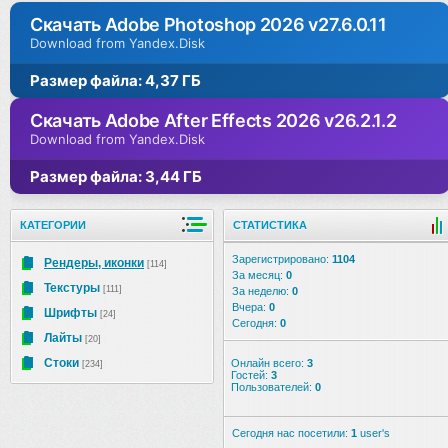
Скачать Adobe Photoshop 2026 v27.6.0.11
Download from Yandex.Disk
Размер файла: 4,37 ГБ
Скачать Adobe After Effects 2026 v26.2.1.2
Download from Yandex.Disk
Размер файла: 3,44 ГБ
КАТЕГОРИИ
СТАТИСТИКА
Зарегистрировано:
1104
Рендеры, иконки
[114]
За месяц:
0
Текстуры
[111]
За неделю:
0
Вчера:
0
Шрифты
[24]
Сегодня:
0
Лайты
[20]
Стоки
Онлайн всего:
3
[234]
Гостей:
3
Пользователей:
0
Сегодня нас посетили:
1
user's