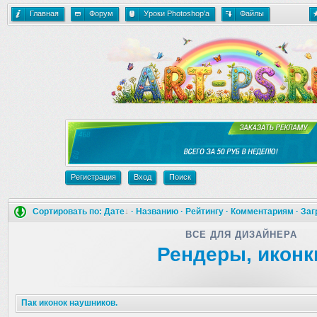
Главная
Форум
Уроки Photoshop'a
Файлы
Регистрация
Вход
Поиск
Сортировать по:
Дате
·
Названию
·
Рейтингу
·
Комментариям
·
Заг
ВСЕ ДЛЯ ДИЗАЙНЕРА
Рендеры, иконк
Пак иконок наушников.