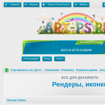
Главная
Форум
Уроки Photoshop'a
Файлы
Регистрация
Вход
Поиск
Сортировать по:
Дате
·
Названию
·
Рейтингу
·
Комментариям
·
Заг
ВСЕ ДЛЯ ДИЗАЙНЕРА
Рендеры, иконк
Иконки Twitter