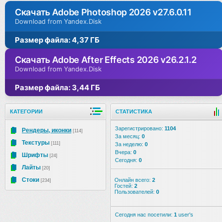
Скачать Adobe Photoshop 2026 v27.6.0.11
Download from Yandex.Disk
Размер файла: 4,37 ГБ
Скачать Adobe After Effects 2026 v26.2.1.2
Download from Yandex.Disk
Размер файла: 3,44 ГБ
КАТЕГОРИИ
СТАТИСТИКА
Зарегистрировано:
1104
Рендеры, иконки
[114]
За месяц:
0
Текстуры
[111]
За неделю:
0
Вчера:
0
Шрифты
[24]
Сегодня:
0
Лайты
[20]
Стоки
Онлайн всего:
2
[234]
Гостей:
2
Пользователей:
0
Сегодня нас посетили:
1
user's