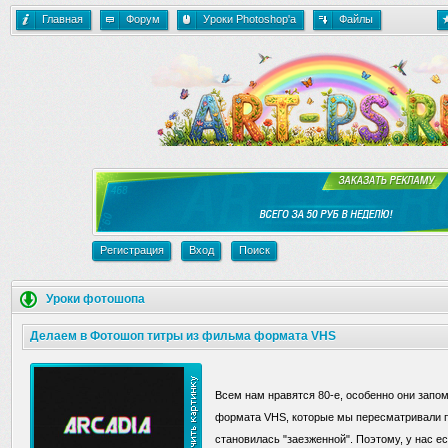
Главная
Форум
Уроки Photoshop'a
Файлы
Регистрация
Вход
Поиск
Уроки фотошопа
Делаем в Фотошоп титры из фильма формата VHS
Всем нам нравятся 80-е, особенно они зап
формата VHS, которые мы пересматривали по
становилась "заезженной". Поэтому, у нас е