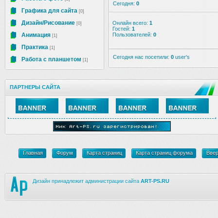
Сегодня:
0
Графика для сайта
[0]
Дизайн/Рисование
Онлайн всего:
1
[0]
Гостей:
1
Анимация
Пользователей:
0
[1]
Практика
[1]
Сегодня нас посетили:
0
user's
Работа с планшетом
[1]
ПАРТНЕРЫ САЙТА
Главная
Форум
Карта страниц
Карта страниц форума
Вве
Дизайн принадлежит администрации сайта
ART-PS.RU