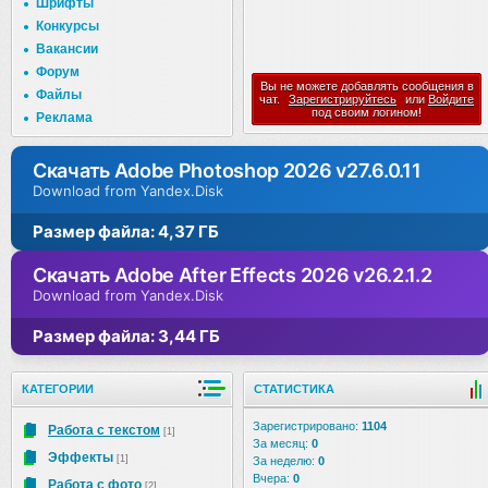
Шрифты
Конкурсы
Вакансии
Форум
Вы не можете добавлять сообщения в
Файлы
чат.
Зарегистрируйтесь
или
Войдите
под своим логином!
Реклама
Скачать Adobe Photoshop 2026 v27.6.0.11
Download from Yandex.Disk
Размер файла: 4,37 ГБ
Скачать Adobe After Effects 2026 v26.2.1.2
Download from Yandex.Disk
Размер файла: 3,44 ГБ
КАТЕГОРИИ
СТАТИСТИКА
Зарегистрировано:
1104
Работа с текстом
[1]
За месяц:
0
Эффекты
[1]
За неделю:
0
Вчера:
0
Работа с фото
[2]