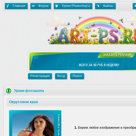
Главная
Форум
Уроки Photoshop'a
Файлы
Регистрация
Вход
Поиск
Уроки фотошопа
Округляем края
1.
Берем любое изображение и преобраз