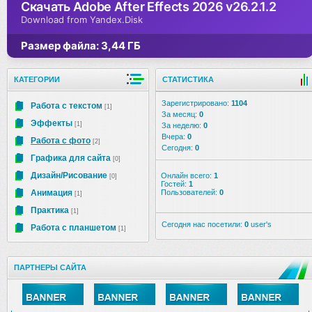
Скачать Adobe After Effects 2026 v26.2.1.2
Download from Yandex.Disk
Размер файла: 3,44 ГБ
КАТЕГОРИИ
СТАТИСТИКА
Зарегистрировано:
1104
Работа с текстом
[1]
За месяц:
0
Эффекты
[1]
За неделю:
0
Вчера:
0
Работа с фото
[2]
Сегодня:
0
Графика для сайта
[0]
Дизайн/Рисование
Онлайн всего:
1
[0]
Гостей:
1
Анимация
Пользователей:
0
[1]
Практика
[1]
Сегодня нас посетили:
0
user's
Работа с планшетом
[1]
ПАРТНЕРЫ САЙТА