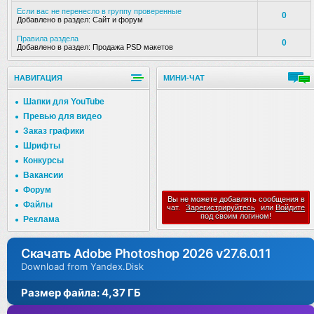
Если вас не перенесло в группу проверенные
0
Добавлено в раздел:
Сайт и форум
Правила раздела
0
Добавлено в раздел:
Продажа PSD макетов
НАВИГАЦИЯ
МИНИ-ЧАТ
Шапки для YouTube
Превью для видео
Заказ графики
Шрифты
Конкурсы
Вакансии
Форум
Вы не можете добавлять сообщения в
Файлы
чат.
Зарегистрируйтесь
или
Войдите
под своим логином!
Реклама
Скачать Adobe Photoshop 2026 v27.6.0.11
Download from Yandex.Disk
Размер файла: 4,37 ГБ