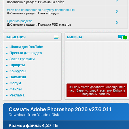
0
Добавлено в раздел:
Реклама на сайте
Если вас не перенесло в группу проверенные
0
Добавлено в раздел:
Сайт и форум
Правила раздела
0
Добавлено в раздел:
Продажа PSD макетов
НАВИГАЦИЯ
МИНИ-ЧАТ
Шапки для YouTube
Превью для видео
Заказ графики
Шрифты
Конкурсы
Вакансии
Форум
Вы не можете добавлять сообщения в
Файлы
чат.
Зарегистрируйтесь
или
Войдите
под своим логином!
Реклама
Скачать Adobe Photoshop 2026 v27.6.0.11
Download from Yandex.Disk
Размер файла: 4,37 ГБ