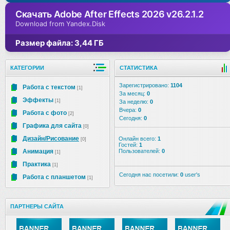
Скачать Adobe After Effects 2026 v26.2.1.2
Download from Yandex.Disk
Размер файла: 3,44 ГБ
КАТЕГОРИИ
СТАТИСТИКА
Зарегистрировано:
1104
Работа с текстом
[1]
За месяц:
0
Эффекты
[1]
За неделю:
0
Вчера:
0
Работа с фото
[2]
Сегодня:
0
Графика для сайта
[0]
Дизайн/Рисование
Онлайн всего:
1
[0]
Гостей:
1
Анимация
Пользователей:
0
[1]
Практика
[1]
Сегодня нас посетили:
0
user's
Работа с планшетом
[1]
ПАРТНЕРЫ САЙТА