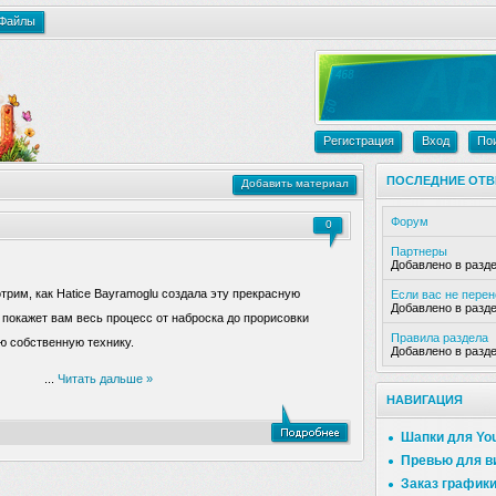
Файлы
Регистрация
Вход
По
ПОСЛЕДНИЕ ОТВ
Добавить материал
Форум
0
Партнеры
Добавлено в разд
трим, как Hatice Bayramoglu создала эту прекрасную
Если вас не пере
Добавлено в разд
 покажет вам весь процесс от наброска до прорисовки
Правила раздела
ю собственную технику.
Добавлено в разд
...
Читать дальше »
НАВИГАЦИЯ
Шапки для Yo
Превью для в
Заказ график