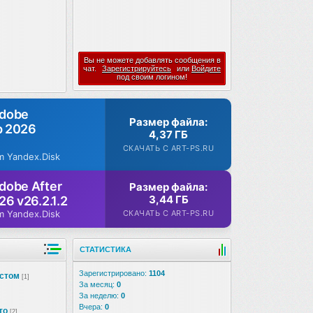
Вы не можете добавлять сообщения в
чат.
Зарегистрируйтесь
или
Войдите
под своим логином!
Adobe
Размер файла:
p 2026
4,37 ГБ
СКАЧАТЬ С ART-PS.RU
m Yandex.Disk
dobe After
Размер файла:
3,44 ГБ
26 v26.2.1.2
СКАЧАТЬ С ART-PS.RU
m Yandex.Disk
СТАТИСТИКА
Зарегистрировано:
1104
кстом
[1]
За месяц:
0
За неделю:
0
Вчера:
0
то
[2]