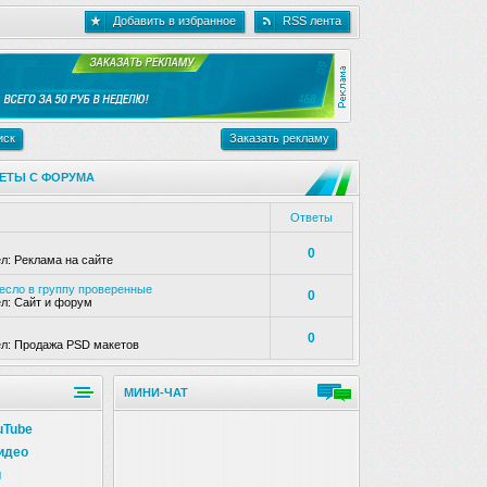
Добавить в избранное
RSS лента
иск
Заказать рекламу
ЕТЫ С ФОРУМА
Ответы
0
ел:
Реклама на сайте
несло в группу проверенные
0
ел:
Сайт и форум
0
ел:
Продажа PSD макетов
МИНИ-ЧАТ
uTube
идео
и