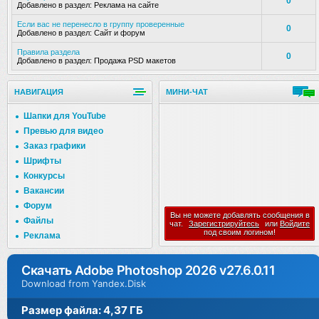
0
Добавлено в раздел:
Реклама на сайте
Если вас не перенесло в группу проверенные
0
Добавлено в раздел:
Сайт и форум
Правила раздела
0
Добавлено в раздел:
Продажа PSD макетов
НАВИГАЦИЯ
МИНИ-ЧАТ
Шапки для YouTube
Превью для видео
Заказ графики
Шрифты
Конкурсы
Вакансии
Форум
Вы не можете добавлять сообщения в
Файлы
чат.
Зарегистрируйтесь
или
Войдите
под своим логином!
Реклама
Скачать Adobe Photoshop 2026 v27.6.0.11
Download from Yandex.Disk
Размер файла: 4,37 ГБ