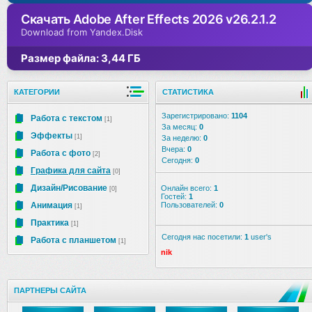
Скачать Adobe After Effects 2026 v26.2.1.2
Download from Yandex.Disk
Размер файла: 3,44 ГБ
КАТЕГОРИИ
СТАТИСТИКА
Зарегистрировано:
1104
Работа с текстом
[1]
За месяц:
0
Эффекты
[1]
За неделю:
0
Вчера:
0
Работа с фото
[2]
Сегодня:
0
Графика для сайта
[0]
Дизайн/Рисование
Онлайн всего:
1
[0]
Гостей:
1
Анимация
Пользователей:
0
[1]
Практика
[1]
Сегодня нас посетили:
1
user's
Работа с планшетом
[1]
nik
ПАРТНЕРЫ САЙТА