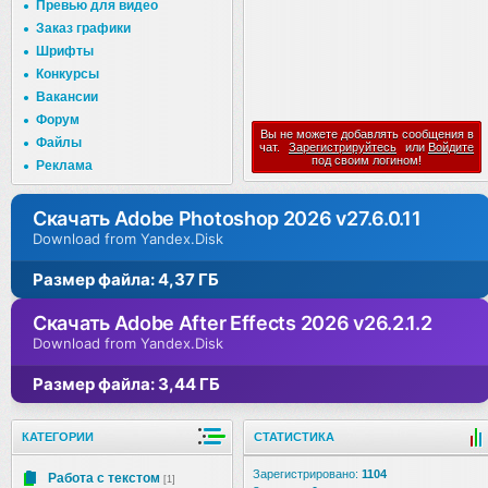
Превью для видео
Заказ графики
Шрифты
Конкурсы
Вакансии
Форум
Вы не можете добавлять сообщения в
Файлы
чат.
Зарегистрируйтесь
или
Войдите
под своим логином!
Реклама
Скачать Adobe Photoshop 2026 v27.6.0.11
Download from Yandex.Disk
Размер файла: 4,37 ГБ
Скачать Adobe After Effects 2026 v26.2.1.2
Download from Yandex.Disk
Размер файла: 3,44 ГБ
КАТЕГОРИИ
СТАТИСТИКА
Зарегистрировано:
1104
Работа с текстом
[1]