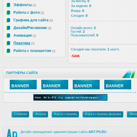
За месяц:
0
Эффекты
[1]
За неделю:
0
Вчера:
0
Работа с фото
[2]
Сегодня:
0
Графика для сайта
[0]
Дизайн/Рисование
Онлайн всего:
2
[0]
Гостей:
2
Анимация
Пользователей:
0
[1]
Практика
[1]
Сегодня нас посетили:
1
user's
Работа с планшетом
[1]
-SAM-
ПАРТНЕРЫ САЙТА
Главная
Форум
Карта страниц
Карта страниц форума
Вве
Дизайн принадлежит администрации сайта
ART-PS.RU